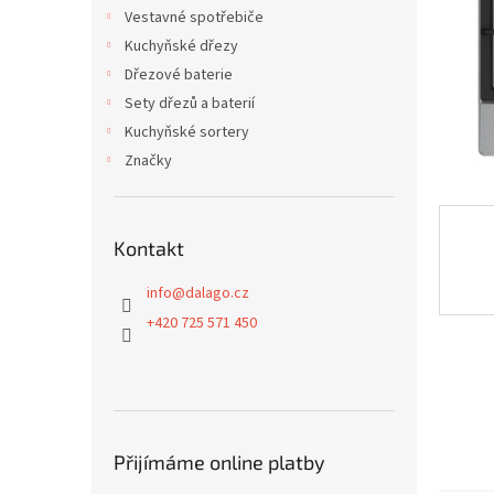
n
Vestavné spotřebiče
e
Kuchyňské dřezy
l
Dřezové baterie
Sety dřezů a baterií
Kuchyňské sortery
Značky
Kontakt
info
@
dalago.cz
+420 725 571 450
Přijímáme online platby