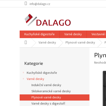
Přejít
info@dalago.cz
na
obsah
Kuchyňské digestoře
Varné desky
Vestavné 
Domů
Varné desky
Plynové varné desky
P
Ply
o
Přeskočit
s
Průměr
Neohod
Kategorie
kategorie
t
hodnoce
r
produkt
Kuchyňské digestoře
a
je
Varné desky
0,0
n
z
Indukční varné desky
n
5
í
Sklokeramické varné desky
hvězdič
p
Plynové varné desky
a
Varné desky s digestoří