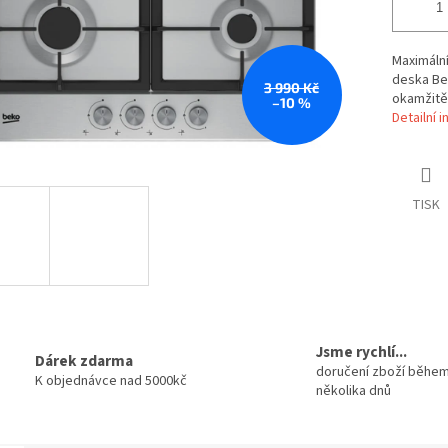
Maximáln
deska Bek
3 990 Kč
okamžitě 
–10 %
Detailní 
TISK
Jsme rychlí...
Dárek zdarma
doručení zboží běhe
K objednávce nad 5000kč
několika dnů