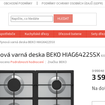
OBCHODNÍ PODMÍNKY
PODMÍNKY OCHRANY OSOBNÍCH ÚDAJŮ (GDPR)
HLEDAT
spotřebiče
Kuchyňské dřezy
Dřezové baterie
Sety dřezů
Plynová varná deska BEKO HIAG64225SX
nová varná deska BEKO HIAG64225SX
63
né
noceno
Podrobnosti hodnocení
Značka:
BEKO
ní
u
3 990 Kč
3 59
Měrná
Na do
cena:
ek.