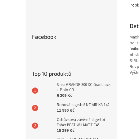
Popi
Det
Facebook
Maxi
pojis
únik
obsl
Stří
Bezp
Výš
Top 10 produktů
Sinks GRANDE 800 XC Granblack
+ Polo GR
6 209 Kč
Rohová digestoř NT AIR KA 142
11 990 Kč
Ostrůvková závěsná digestoř
Faber BEAT WH MATT F45
15 399 Kč