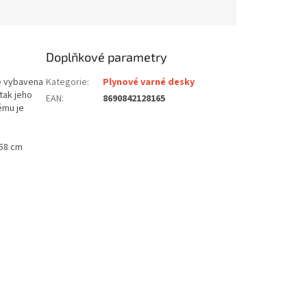
Doplňkové parametry
e vybavena
Kategorie
:
Plynové varné desky
tak jeho
EAN
:
8690842128165
ému je
ava
ení
58 cm