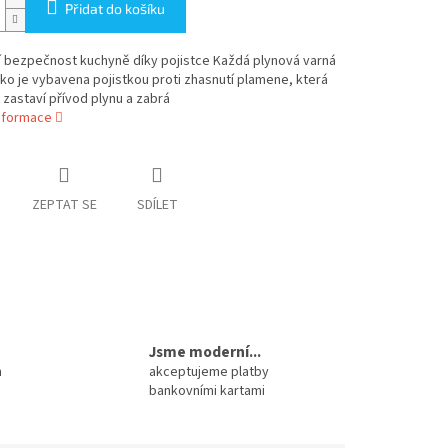
Přidat do košíku
í bezpečnost kuchyně díky pojistce Každá plynová varná
o je vybavena pojistkou proti zhasnutí plamene, která
zastaví přívod plynu a zabrá
informace
ZEPTAT SE
SDÍLET
Jsme moderní...
m
akceptujeme platby
bankovními kartami