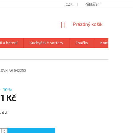
CZK
Přihlášení
NÁKUPNÍ
Prázdný košík
KOŠÍK
 a baterií
Kuchyňské sortery
Značky
Kontakty
Ob
1DVHIAG64225S
–10 %
1 Kč
taz