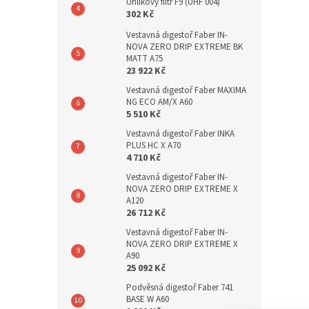
Uhlíkový filtr F9 (UHF 004)
302 Kč
Vestavná digestoř Faber IN-
NOVA ZERO DRIP EXTREME BK
MATT A75
23 922 Kč
Vestavná digestoř Faber MAXIMA
NG ECO AM/X A60
5 510 Kč
Vestavná digestoř Faber INKA
PLUS HC X A70
4 710 Kč
Vestavná digestoř Faber IN-
NOVA ZERO DRIP EXTREME X
A120
26 712 Kč
Vestavná digestoř Faber IN-
NOVA ZERO DRIP EXTREME X
A90
25 092 Kč
Podvěsná digestoř Faber 741
BASE W A60