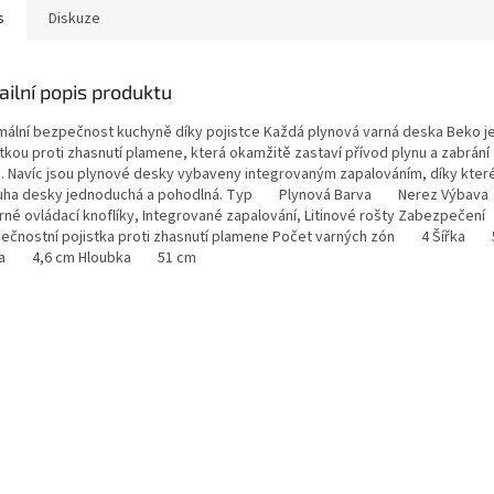
s
Diskuze
ailní popis produktu
mální bezpečnost kuchyně díky pojistce Každá plynová varná deska Beko j
tkou proti zhasnutí plamene, která okamžitě zastaví přívod plynu a zabrání 
u. Navíc jsou plynové desky vybaveny integrovaným zapalováním, díky kter
uha desky jednoduchá a pohodlná. Typ Plynová Barva Nerez Výb
brné ovládací knoflíky, Integrované zapalování, Litinové rošty Zabezpeč
ečnostní pojistka proti zhasnutí plamene Počet varných zón 4 Šířka 
ka 4,6 cm Hloubka 51 cm