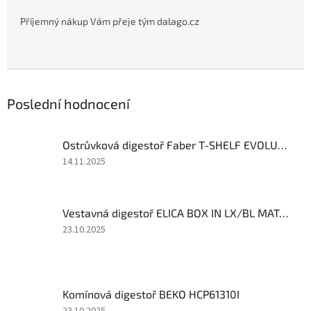
Příjemný nákup Vám přeje
tým dalago.cz
Poslední hodnocení
Ostrůvková digestoř Faber T-SHELF EVOLUTION BK MATT F160 KL
Hodnocení
14.11.2025
produktu
je
4
Vestavná digestoř ELICA BOX IN LX/BL MAT/A/120
z
5
Hodnocení
23.10.2025
hvězdiček.
produktu
je
4
z
Komínová digestoř BEKO HCP61310I
5
hvězdiček.
Hodnocení
23.10.2025