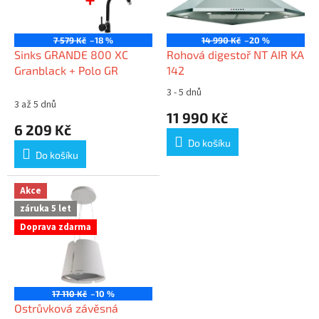
z
ů
7 579 Kč
–18 %
14 990 Kč
–20 %
.
Sinks GRANDE 800 XC
Rohová digestoř NT AIR KA
.
Granblack + Polo GR
142
.
3 - 5 dnů
Průměrné
3 až 5 dnů
hodnocení
11 990 Kč
produktu
6 209 Kč
je
Do košíku
5,0
Do košíku
z
5
hvězdiček.
Akce
záruka 5 let
Doprava zdarma
17 110 Kč
–10 %
Ostrůvková závěsná