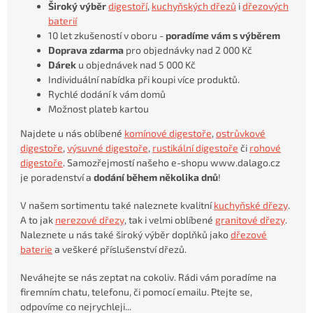
Široký výběr
digestoří
,
kuchyňských dřezů
i
dřezových
baterií
10 let zkušeností v oboru -
poradíme vám s výběrem
Doprava zdarma
pro objednávky nad 2 000 Kč
Dárek
u objednávek nad 5 000 Kč
Individuální nabídka při koupi více produktů.
Rychlé dodání k vám domů
Možnost plateb kartou
Najdete u nás oblíbené
komínové digestoře
,
ostrůvkové
digestoře
,
výsuvné digestoře
,
rustikální digestoře
či
rohové
digestoře
. Samozřejmostí našeho e-shopu www.dalago.cz
je poradenství a
dodání během několika dnů
!
V našem sortimentu také naleznete kvalitní
kuchyňské dřezy
.
A to jak
nerezové dřezy
, tak i velmi oblíbené
granitové dřezy
.
Naleznete u nás také široký výběr doplňků jako
dřezové
baterie
a veškeré příslušenství dřezů.
Neváhejte se nás zeptat na cokoliv. Rádi vám poradíme na
firemním chatu, telefonu, či pomocí emailu. Ptejte se,
odpovíme co nejrychleji...