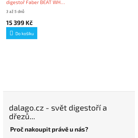
digestoř Faber BEAT WH
MATT F45
3 až 5 dnů
Průměrné
hodnocení
15 399 Kč
produktu
je
Do košíku
5,0
z
5
hvězdiček.
dalago.cz - svět digestoří a
dřezů...
Proč nakoupit právě u nás?