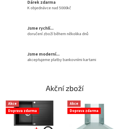
Dárek zdarma
v
K objednávce nad 5000kč
ě
t
Jsme rychlí...
d
doručení zboží během několika dnů
i
g
e
Jsme moderní...
akceptujeme platby bankovními kartami
s
t
o
ř
Akční zboží
í
a
Akce
Akce
d
Doprava zdarma
Doprava zdarma
ř
e