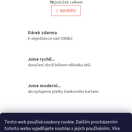
r
76
položek celkem
v
á
l
NAHORU
n
á
k
d
o
v
a
á
Dárek zdarma
c
n
í
K objednávce nad 5000kč
í
p
r
v
Jsme rychlí...
k
doručení zboží během několika dnů
y
v
ý
p
Jsme moderní...
i
akceptujeme platby bankovními kartami
s
u
Z
á
stavební pouzdra ECLISSE
stavební pouzdra JAP
p
Tento web používá soubory cookie. Dalším procházením
stavební pouzdra SCRIGNO
a
tohoto webu vyjadřujete souhlas s jejich používáním.. Více