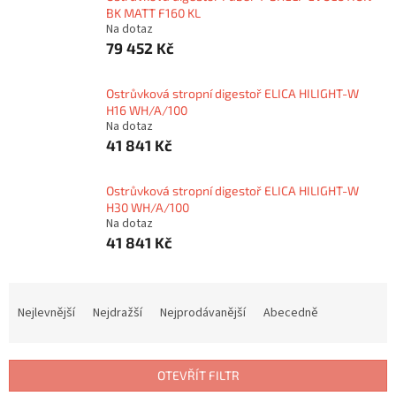
BK MATT F160 KL
Na dotaz
79 452 Kč
Ostrůvková stropní digestoř ELICA HILIGHT-W
H16 WH/A/100
Na dotaz
41 841 Kč
Ostrůvková stropní digestoř ELICA HILIGHT-W
H30 WH/A/100
Na dotaz
41 841 Kč
Ř
a
Nejlevnější
Nejdražší
Nejprodávanější
Abecedně
z
e
n
OTEVŘÍT FILTR
í