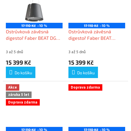
17 110 Kč
–10 %
17 110 Kč
–10 %
Ostrůvková závěsná
Ostrůvková závěsná
digestoř Faber BEAT DG
digestoř Faber BEAT
MATT F45
TITANIUM MATT F45
3 až 5 dnů
3 až 5 dnů
15 399 Kč
15 399 Kč
Do košíku
Do košíku
Akce
Doprava zdarma
záruka 5 let
Doprava zdarma
17 110 Kč
–10 %
17 110 Kč
–10 %