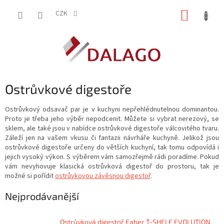
Přejít
NÁKUP
na
CZK
obsah
KOŠÍK
Ostrůvkové digestoře
Ostrůvkový odsavač par je v kuchyni nepřehlédnutelnou dominantou.
Proto je třeba jeho výběr nepodcenit. Můžete si vybrat nerezový, se
sklem, ale také jsou v nabídce ostrůvkové digestoře válcovitého tvaru.
Záleží jen na vašem vkusu či fantazii návrháře kuchyně. Jelikož jsou
ostrůvkové digestoře určeny do větších kuchyní, tak tomu odpovídá i
jejich vysoký výkon. S výběrem vám samozřejmě rádi poradíme. Pokud
vám nevyhovuje klasická ostrůvková digestoř do prostoru, tak je
možné si pořídit
ostrůvkovou závěsnou digestoř
.
Nejprodávanější
Ostrůvková digestoř Faber T-SHELF EVOLUTION