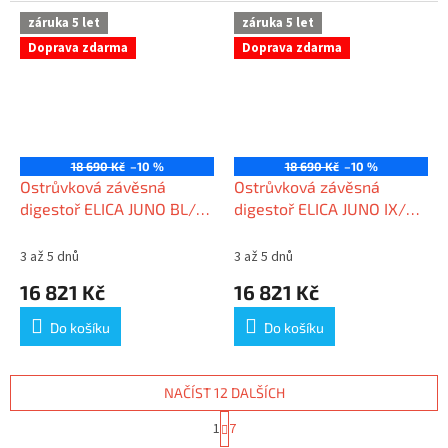
záruka 5 let
záruka 5 let
Doprava zdarma
Doprava zdarma
18 690 Kč
–10 %
18 690 Kč
–10 %
Ostrůvková závěsná
Ostrůvková závěsná
digestoř ELICA JUNO BL/F
digestoř ELICA JUNO IX/F
51
51
3 až 5 dnů
3 až 5 dnů
16 821 Kč
16 821 Kč
Do košíku
Do košíku
NAČÍST 12 DALŠÍCH
S
1
7
t
O