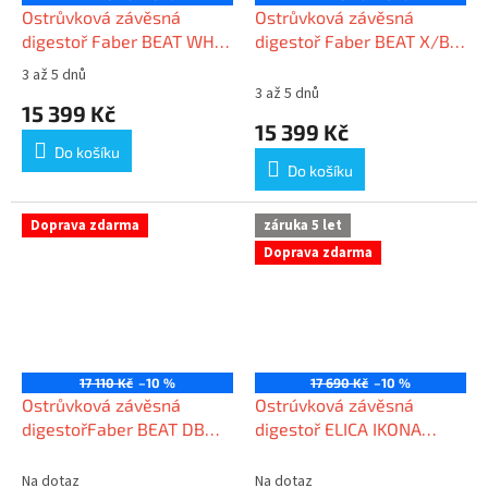
Ostrůvková závěsná
Ostrůvková závěsná
digestoř Faber BEAT WH
digestoř Faber BEAT X/BK
MATT F45
MATT F45
3 až 5 dnů
Průměrné
3 až 5 dnů
hodnocení
15 399 Kč
produktu
15 399 Kč
je
Do košíku
5,0
Do košíku
z
5
hvězdiček.
Doprava zdarma
záruka 5 let
Doprava zdarma
17 110 Kč
–10 %
17 690 Kč
–10 %
Ostrůvková závěsná
Ostrúvková závěsná
digestořFaber BEAT DB
digestoř ELICA IKONA
MATT F45
LIGHT BL MAT/F/60
Na dotaz
Na dotaz