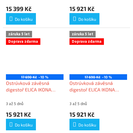
15 399 Kč
15 921 Kč
Do košíku
Do košíku
záruka 5 let
záruka 5 let
Doprava zdarma
Doprava zdarma
17 690 Kč
–10 %
17 690 Kč
–10 %
Ostrúvková závěsná
Ostrúvková závěsná
digestoř ELICA IKONA
digestoř ELICA IKONA
LIGHT IX/F/60
LIGHT WH/F/60
3 až 5 dnů
3 až 5 dnů
15 921 Kč
15 921 Kč
Do košíku
Do košíku