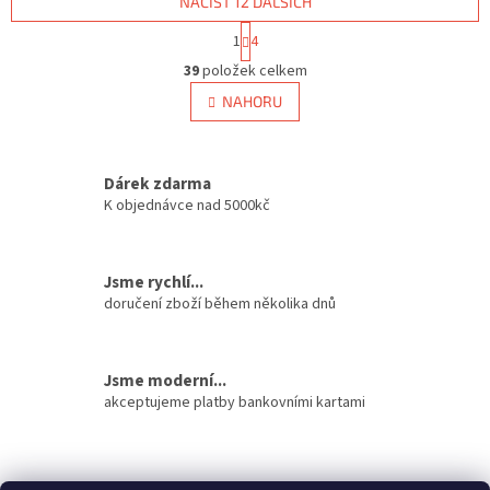
NAČÍST 12 DALŠÍCH
S
1
4
t
O
r
39
položek celkem
v
á
l
NAHORU
n
á
k
d
o
v
a
á
Dárek zdarma
c
n
í
K objednávce nad 5000kč
í
p
r
v
Jsme rychlí...
k
doručení zboží během několika dnů
y
v
ý
p
Jsme moderní...
i
akceptujeme platby bankovními kartami
s
u
Z
á