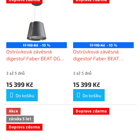
Doprava zdarma
Doprava zdarma
17 110 Kč
–10 %
17 110 Kč
–10 %
Ostrůvková závěsná
Ostrůvková závěsná
digestoř Faber BEAT DG
digestoř Faber BEAT
MATT F45
TITANIUM MATT F45
3 až 5 dnů
3 až 5 dnů
15 399 Kč
15 399 Kč
Do košíku
Do košíku
Akce
Doprava zdarma
záruka 5 let
Doprava zdarma