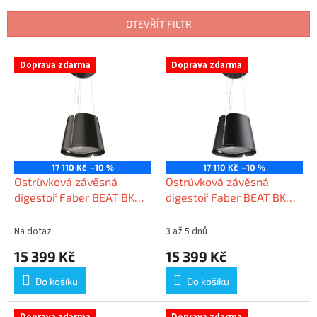
e
n
OTEVŘÍT FILTR
í
p
V
r
Doprava zdarma
Doprava zdarma
ý
o
p
d
i
u
s
k
p
t
r
ů
o
17 110 Kč
–10 %
17 110 Kč
–10 %
d
Ostrůvková závěsná
Ostrůvková závěsná
u
digestoř Faber BEAT BK
digestoř Faber BEAT BK
k
GLOSS F45
MATT F45
t
Na dotaz
3 až 5 dnů
ů
15 399 Kč
15 399 Kč
Do košíku
Do košíku