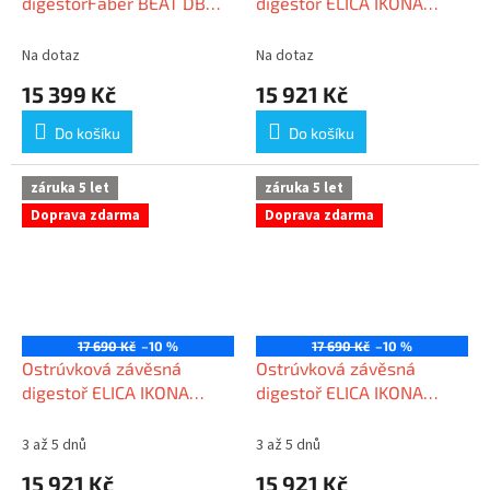
digestořFaber BEAT DB
digestoř ELICA IKONA
MATT F45
LIGHT BL MAT/F/60
Na dotaz
Na dotaz
15 399 Kč
15 921 Kč
Do košíku
Do košíku
záruka 5 let
záruka 5 let
Doprava zdarma
Doprava zdarma
17 690 Kč
–10 %
17 690 Kč
–10 %
Ostrúvková závěsná
Ostrúvková závěsná
digestoř ELICA IKONA
digestoř ELICA IKONA
LIGHT IX/F/60
LIGHT WH/F/60
3 až 5 dnů
3 až 5 dnů
15 921 Kč
15 921 Kč