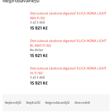
Nejprodávanější
Ostrúvková závěsná digestoř ELICA IKONA LIGHT
WH/F/60
3 až 5 dnů
15 921 Kč
Ostrúvková závěsná digestoř ELICA IKONA LIGHT
BL MAT/F/60
Na dotaz
15 921 Kč
Ostrúvková závěsná digestoř ELICA IKONA LIGHT
IX/F/60
3 až 5 dnů
15 921 Kč
Ř
a
Nejlevnější
Nejdražší
Nejprodávanější
Abecedně
z