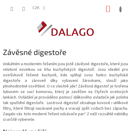
Přejít
NÁKUP
na
CZK
obsah
KOŠÍK
Závěsné digestoře
Unikátním a moderním řešením jsou jistě závěsné digestoře, které jsou
relativní novinkou na trhu kuchyňských digestoří. Jsou ideální pro
ostrůvkově řešené kuchyně, kde splňují svou funkci kuchyňské
digestoře a zároveň díky vybavení žárovkami, slouží jako
plnohodnotné osvětlení. O co vlastně jde? Závěsná digestoř je tvořena
tubusem se sací komorou, který je zavěšen na čtyřech ocelových
lankách. Ovládání je prováděno pomocí dálkového ovladače jak poloha
tak spuštění digestoře. Lustrová digestoř obsahuje kovové i uhlíkové
filtry, které filtrují nasávané pachy a vracejí zpět vzduch bez zápachu.
Zaujalo vás toto moderní řešení odsávače par? Z naší rozsáhlé nabídky
si určitě vyberete.