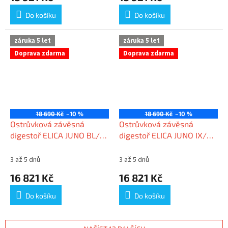
Do košíku
Do košíku
záruka 5 let
záruka 5 let
Doprava zdarma
Doprava zdarma
18 690 Kč
–10 %
18 690 Kč
–10 %
Ostrůvková závěsná
Ostrůvková závěsná
digestoř ELICA JUNO BL/F
digestoř ELICA JUNO IX/F
51
51
3 až 5 dnů
3 až 5 dnů
16 821 Kč
16 821 Kč
Do košíku
Do košíku