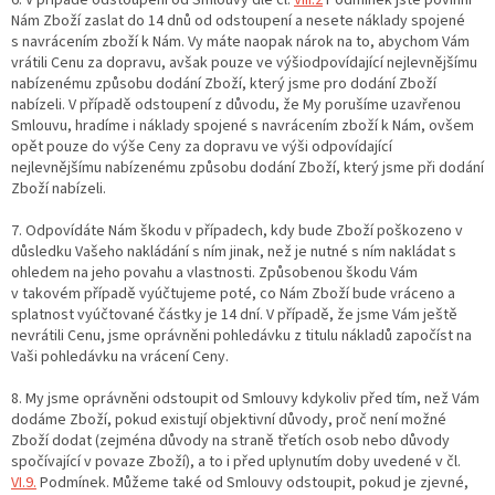
6. V případě odstoupení od Smlouvy dle čl.
VIII.2
Podmínek jste povinní
Nám Zboží zaslat do 14 dnů od odstoupení a nesete náklady spojené
s navrácením zboží k Nám. Vy máte naopak nárok na to, abychom Vám
vrátili Cenu za dopravu, avšak pouze ve výši
odpovídající nejlevnějšímu
nabízenému způsobu dodání Zboží, který jsme pro dodání Zboží
nabízeli. V případě odstoupení z důvodu, že My porušíme uzavřenou
Smlouvu, hradíme i náklady spojené s navrácením zboží k Nám, ovšem
opět pouze do výše Ceny za dopravu ve výši
odpovídající
nejlevnějšímu nabízenému způsobu dodání Zboží, který jsme při dodání
Zboží nabízeli.
7. Odpovídáte Nám škodu v případech, kdy bude Zboží poškozeno v
důsledku Vašeho nakládání s ním jinak, než je nutné s ním nakládat s
ohledem na jeho povahu a vlastnosti. Způsobenou škodu Vám
v takovém případě vyúčtujeme poté, co Nám Zboží bude vráceno a
splatnost vyúčtované částky je 14 dní. V případě, že jsme Vám ještě
nevrátili Cenu, jsme oprávněni pohledávku z titulu nákladů započíst na
Vaši pohledávku na vrácení Ceny.
8. My jsme oprávněni odstoupit od Smlouvy kdykoliv před tím, než Vám
dodáme Zboží, pokud existují objektivní důvody, proč není možné
Zboží dodat (zejména důvody na straně třetích osob nebo důvody
spočívající v povaze Zboží), a to i před uplynutím doby uvedené v čl.
VI.9.
Podmínek. Můžeme také od Smlouvy odstoupit, pokud je zjevné,