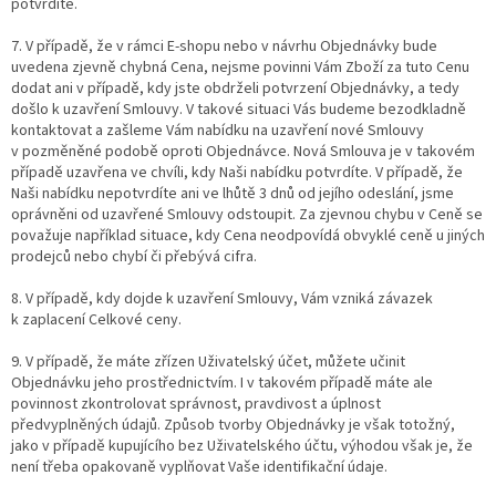
potvrdíte.
7. V případě, že v rámci E-shopu nebo v návrhu Objednávky bude
uvedena zjevně chybná Cena, nejsme povinni Vám Zboží za tuto Cenu
dodat ani v případě, kdy jste obdrželi potvrzení Objednávky, a tedy
došlo k uzavření Smlouvy. V takové situaci Vás budeme bezodkladně
kontaktovat a zašleme Vám nabídku na uzavření nové Smlouvy
v pozměněné podobě oproti Objednávce. Nová Smlouva je v takovém
případě uzavřena ve chvíli, kdy Naši nabídku potvrdíte. V případě, že
Naši nabídku nepotvrdíte ani ve lhůtě 3 dnů od jejího odeslání, jsme
oprávněni od uzavřené Smlouvy odstoupit. Za zjevnou chybu v Ceně se
považuje například situace, kdy Cena neodpovídá obvyklé ceně u jiných
prodejců nebo chybí či přebývá cifra.
8. V případě, kdy dojde k uzavření Smlouvy, Vám vzniká závazek
k zaplacení Celkové ceny.
9. V případě, že máte zřízen Uživatelský účet, můžete učinit
Objednávku jeho prostřednictvím. I v takovém případě máte ale
povinnost zkontrolovat správnost, pravdivost a úplnost
předvyplněných údajů. Způsob tvorby Objednávky je však totožný,
jako v případě kupujícího bez Uživatelského účtu, výhodou však je, že
není třeba opakovaně vyplňovat Vaše identifikační údaje.