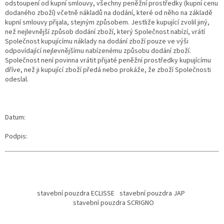
odstoupení od kupní smlouvy, všechny peněžní prostředky (kupní cenu
dodaného zboží) včetně nákladů na dodání, které od něho na základě
kupní smlouvy přijala, stejným způsobem. Jestliže kupující zvolil jiný,
než nejlevnější způsob dodání zboží, který Společnost nabízí, vrátí
Společnost kupujícímu náklady na dodání zboží pouze ve výši
odpovídající nejlevnějšímu nabízenému způsobu dodání zboží.
Společnost není povinna vrátit přijaté peněžní prostředky kupujícímu
dříve, než ji kupující zboží předá nebo prokáže, že zboží Společnosti
odeslal.
Datum:
Podpis:
Z
á
stavební pouzdra ECLISSE
stavební pouzdra JAP
p
stavební pouzdra SCRIGNO
a
t