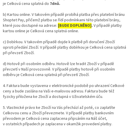
je Celková cena splatná do
7dnů.
b) Kartou online. V takovém případě probíhá platba přes platební bránu
Shoptet Pay, přičemž platba se řídí podmínkami této platební brány,
které jsou dostupné na adrese:
[BUDE DOPLNĚNO]
.
V případě platby
kartou online je Celková cena splatná online.
c) Dobírkou.
V takovém případě dojde k platbě při doručení Zboží
oproti předání Zboží. V případě platby dobírkou je Celková cena splatná
při převzetí Zboží.
d) Hotově při osobním odběru. Hotově lze hradit Zboží v případě
převzetí v Naší provozovně. V případě platby hotově při osobním
odběru je Celková cena splatná při převzetí Zboží.
4. Faktura bude vystavena v elektronické podobě po uhrazení Celkové
ceny a bude zaslána na Vaši e-mailovou adresu. Faktura bude též
fyzicky přiložena ke Zboží a dostupná v Uživatelském úču.
5. Vlastnické právo ke Zboží na Vás přechází až poté, co zaplatíte
Celkovou cenu a Zboží převezmete. V případě platby bankovním
převodem je Celková cena zaplacena připsáním na Náš účet,
v ostatních případech je zaplacena v okamžik provedení platby.