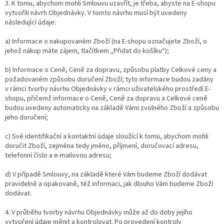
3. K tomu, abychom mohli Smlouvu uzavřít, je třeba, abyste na E-shopu
vytvořili návrh Objednávky. V tomto návrhu musí být uvedeny
následující údaje:
a) Informace o nakupovaném Zboží (na E-shopu označujete Zboží, o
jehož nákup máte zájem, tlačítkem „Přidat do košíku“);
b) Informace o Ceně, Ceně za dopravu, způsobu platby Celkové ceny a
požadovaném způsobu doručení Zboží; tyto informace budou zadány
v rámci tvorby návrhu Objednávky v rámci uživatelského prostředí E-
shopu, přičemž informace o Ceně, Ceně za dopravu a Celkové ceně
budou uvedeny automaticky na základě Vámi zvolného Zboží a způsobu
jeho doručení;
c) Své identifikační a kontaktní údaje sloužící k tomu, abychom mohli
doručit Zboží, zejména tedy jméno, příjmení, doručovací adresu,
telefonní číslo a e-mailovou adresu;
d) V případě Smlouvy, na základě které Vám budeme Zboží dodávat
pravidelně a opakovaně, též informaci, jak dlouho Vám budeme Zboží
dodávat.
4. V průběhu tvorby návrhu Objednávky může až do doby jejího
vytvoření údaje měnit a kontrolovat. Po provedení kontroly