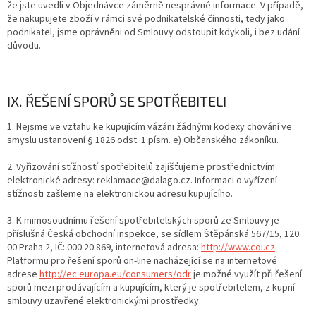
že jste uvedli v Objednávce záměrně nesprávné informace. V případě,
že nakupujete zboží v rámci své podnikatelské činnosti, tedy jako
podnikatel, jsme oprávněni od Smlouvy odstoupit kdykoli, i bez udání
důvodu.
IX. ŘEŠENÍ SPORŮ SE SPOTŘEBITELI
1. Nejsme ve vztahu ke kupujícím vázáni žádnými kodexy chování ve
smyslu ustanovení § 1826 odst. 1 písm. e) Občanského zákoníku.
2. Vyřizování stížností spotřebitelů zajišťujeme prostřednictvím
elektronické adresy: reklamace@dalago.cz. Informaci o vyřízení
stížnosti zašleme na elektronickou adresu kupujícího.
3. K mimosoudnímu řešení spotřebitelských sporů ze Smlouvy je
příslušná Česká obchodní inspekce, se sídlem Štěpánská 567/15, 120
00 Praha 2, IČ: 000 20 869, internetová adresa:
http://www.coi.cz
.
Platformu pro řešení sporů on-line nacházející se na internetové
adrese
http://ec.europa.eu/consumers/odr
je možné využít při řešení
sporů mezi prodávajícím a kupujícím, který je spotřebitelem, z kupní
smlouvy uzavřené elektronickými prostředky.