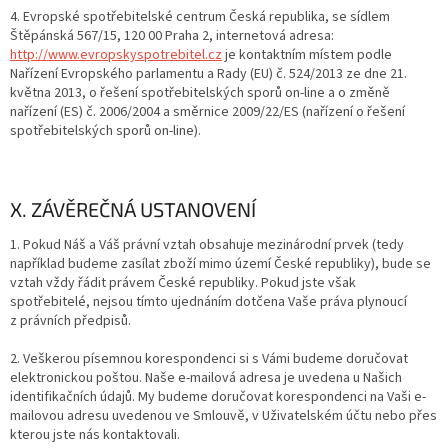
4. Evropské spotřebitelské centrum Česká republika, se sídlem
Štěpánská 567/15, 120 00 Praha 2, internetová adresa:
http://www.evropskyspotrebitel.cz
je kontaktním místem podle
Nařízení Evropského parlamentu a Rady (EU) č. 524/2013 ze dne 21.
května 2013, o řešení spotřebitelských sporů on-line a o změně
nařízení (ES) č. 2006/2004 a směrnice 2009/22/ES (nařízení o řešení
spotřebitelských sporů on-line).
X. ZÁVĚREČNÁ USTANOVENÍ
1. Pokud Náš a Váš právní vztah obsahuje mezinárodní prvek (tedy
například budeme zasílat zboží mimo území České republiky), bude se
vztah vždy řádit právem České republiky. Pokud jste však
spotřebitelé, nejsou tímto ujednáním dotčena Vaše práva plynoucí
z právních předpisů.
2. Veškerou písemnou korespondenci si s Vámi budeme doručovat
elektronickou poštou. Naše e-mailová adresa je uvedena u Našich
identifikačních údajů. My budeme doručovat korespondenci na Vaši e-
mailovou adresu uvedenou ve Smlouvě, v Uživatelském účtu nebo přes
kterou jste nás kontaktovali.