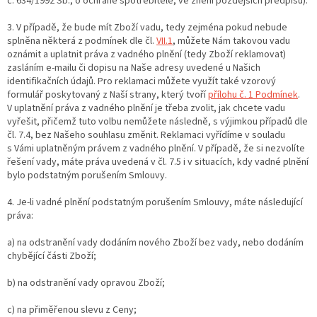
č. 634/1992 Sb., o ochraně spotřebitele, ve znění pozdějších předpisů).
3. V případě, že bude mít Zboží vadu, tedy zejména pokud nebude
splněna některá z podmínek dle čl.
VII.1
, můžete Nám takovou vadu
oznámit a uplatnit práva z vadného plnění (tedy Zboží reklamovat)
zasláním e-mailu či dopisu na Naše adresy uvedené u Našich
identifikačních údajů. Pro reklamaci můžete využít také vzorový
formulář poskytovaný z Naší strany, který tvoří
přílohu č. 1 Podmínek
.
V uplatnění práva z vadného plnění je třeba zvolit, jak chcete vadu
vyřešit, přičemž tuto volbu nemůžete následně, s výjimkou případů dle
čl. 7.4, bez Našeho souhlasu změnit. Reklamaci vyřídíme v souladu
s Vámi uplatněným právem z vadného plnění. V případě, že si nezvolíte
řešení vady, máte práva uvedená v čl. 7.5 i v situacích, kdy vadné plnění
bylo podstatným porušením Smlouvy.
4. Je-li vadné plnění podstatným porušením Smlouvy, máte následující
práva:
a) na odstranění vady dodáním nového Zboží bez vady, nebo dodáním
chybějící části Zboží;
b) na odstranění vady opravou Zboží;
c) na přiměřenou slevu z Ceny;