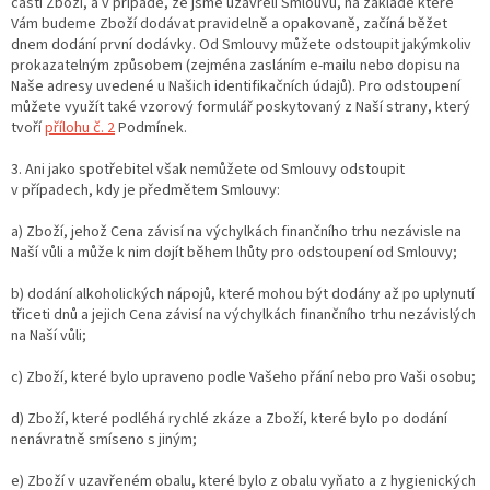
části Zboží, a v případě, že jsme uzavřeli Smlouvu, na základě které
Vám budeme Zboží dodávat pravidelně a opakovaně, začíná běžet
dnem dodání první dodávky. Od Smlouvy můžete odstoupit jakýmkoliv
prokazatelným způsobem (zejména zasláním e-mailu nebo dopisu na
Naše adresy uvedené u Našich identifikačních údajů). Pro odstoupení
můžete využít také vzorový formulář poskytovaný z Naší strany, který
tvoří
přílohu č. 2
Podmínek.
3. Ani jako spotřebitel však nemůžete od Smlouvy odstoupit
v případech, kdy je předmětem Smlouvy:
a) Zboží, jehož Cena závisí na výchylkách finančního trhu nezávisle na
Naší vůli a může k nim dojít během lhůty pro odstoupení od Smlouvy;
b) dodání alkoholických nápojů, které mohou být dodány až po uplynutí
třiceti dnů a jejich Cena závisí na výchylkách finančního trhu nezávislých
na Naší vůli;
c) Zboží, které bylo upraveno podle Vašeho přání nebo pro Vaši osobu;
d) Zboží, které podléhá rychlé zkáze a Zboží, které bylo po dodání
nenávratně smíseno s jiným;
e) Zboží v uzavřeném obalu, které bylo z obalu vyňato a z hygienických