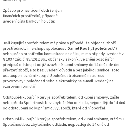
Způsob pro navrácení obdržených
finančních prostředků, případně
uvedení čísla bankovního účtu:
Je-li kupující spotřebitelem má právo v případě, že objednal zboží
prostřednictvím e-shopu společnosti
Daniel Kout
(„
Společnost
“)
nebo jiného prostředku komunikace na dálku, mimo případy uvedené v
§ 1837 zák. č. 89/2012 Sb., občanský zákoník, ve znění pozdějších
předpisů odstoupit od již uzavřené kupní smlouvy do 14 dnů ode dne
převzetí zboží, a to bez uvedení důvodu a bez jakékoli sankce. Toto
odstoupení oznámí kupující Společnosti písemně na adresu
provozovny Společnosti nebo elektronicky na e-mail uvedený na
vzorovém formuláři.
Odstoupí-li kupující, který je spotřebitelem, od kupní smlouvy, zašle
nebo předá Společnosti bez zbytečného odkladu, nejpozději do 14 dnů
od odstoupení od kupní smlouvy, zboží, které od ní obdržel.
Odstoupí-li kupující, který je spotřebitelem, od kupní smlouvy, vrátí mu
Společnost bez zbytečného odkladu, nejpozději do 14 dnů od