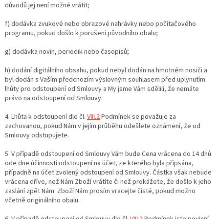
důvodů jej není možné vrátit;
f) dodávka zvukové nebo obrazové nahrávky nebo počítačového
programu, pokud došlo k porušení původního obalu;
g) dodávka novin, periodik nebo časopisů;
h) dodání digitálního obsahu, pokud nebyl dodán na hmotném nosiči a
byl dodán s Vaším předchozím výslovným souhlasem před uplynutím
lhůty pro odstoupení od Smlouvy a My jsme Vám sdělili, že nemáte
právo na odstoupení od Smlouvy.
4. Lhůta k odstoupení dle čl.
VIII.2
Podmínek se považuje za
zachovanou, pokud Nám v jejím průběhu odešlete oznámení, že od
Smlouvy odstupujete.
5. V případě odstoupení od Smlouvy Vám bude Cena vrácena do 14 dnů
ode dne účinnosti odstoupení na účet, ze kterého byla připsána,
případně na účet zvolený odstoupení od Smlouvy. Částka však nebude
vrácena dříve, než Nám Zboží vrátíte či než prokážete, že došlo k jeho
zaslání zpět Nám. Zboží Nám prosím vracejte čisté, pokud možno
včetně originálního obalu.