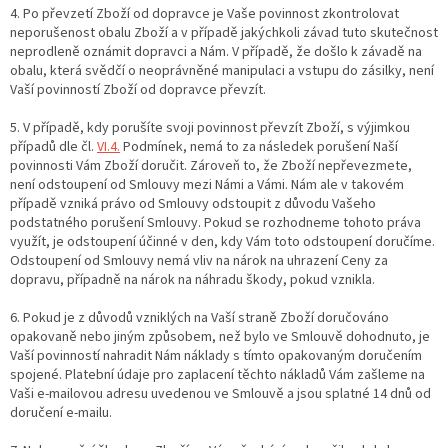
4. Po převzetí Zboží od dopravce je Vaše povinnost zkontrolovat
neporušenost obalu Zboží a v případě jakýchkoli závad tuto skutečnost
neprodleně oznámit dopravci a Nám. V případě, že došlo k závadě na
obalu, která svědčí o neoprávněné manipulaci a vstupu do zásilky, není
Vaší povinností Zboží od dopravce převzít.
5. V případě, kdy porušíte svoji povinnost převzít Zboží, s výjimkou
případů dle čl.
VI.
4.
Podmínek, nemá to za následek porušení Naší
povinnosti Vám Zboží doručit. Zároveň to, že Zboží nepřevezmete,
není odstoupení od Smlouvy mezi Námi a Vámi. Nám ale v takovém
případě vzniká právo od Smlouvy odstoupit z důvodu Vašeho
podstatného porušení Smlouvy. Pokud se rozhodneme tohoto práva
využít, je odstoupení účinné v den, kdy Vám toto odstoupení doručíme.
Odstoupení od Smlouvy nemá vliv na nárok na uhrazení Ceny za
dopravu, případně na nárok na náhradu škody, pokud vznikla.
6. Pokud je z důvodů vzniklých na Vaší straně Zboží doručováno
opakovaně nebo jiným způsobem, než bylo ve Smlouvě dohodnuto, je
Vaší povinností nahradit Nám náklady s tímto opakovaným doručením
spojené. Platební údaje pro zaplacení těchto nákladů Vám zašleme na
Vaši e-mailovou adresu uvedenou ve Smlouvě a jsou splatné 14 dnů od
doručení e-mailu.