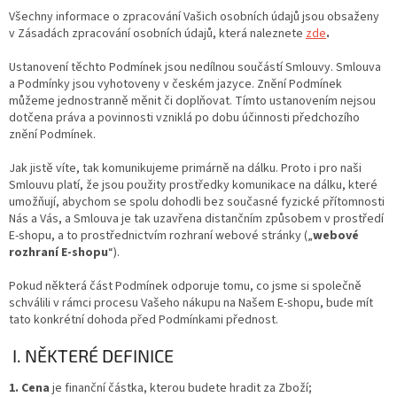
Všechny informace o zpracování Vašich osobních údajů jsou obsaženy
v Zásadách zpracování osobních údajů, která naleznete
zde
.
Ustanovení těchto Podmínek jsou nedílnou součástí Smlouvy. Smlouva
a Podmínky jsou vyhotoveny v českém jazyce. Znění Podmínek
můžeme jednostranně měnit či doplňovat. Tímto ustanovením nejsou
dotčena práva a povinnosti vzniklá po dobu účinnosti předchozího
znění Podmínek.
Jak jistě víte, tak komunikujeme primárně na dálku. Proto i pro naši
Smlouvu platí, že jsou použity prostředky komunikace na dálku, které
umožňují, abychom se spolu dohodli bez současné fyzické přítomnosti
Nás a Vás, a Smlouva je tak uzavřena distančním způsobem v prostředí
E-shopu, a to prostřednictvím rozhraní webové stránky („
webové
rozhraní E-shopu
“).
Pokud některá část Podmínek odporuje tomu, co jsme si společně
schválili v rámci procesu Vašeho nákupu na Našem E-shopu, bude mít
tato konkrétní dohoda před Podmínkami přednost.
I. NĚKTERÉ DEFINICE
1. Cena
je finanční částka, kterou budete hradit za Zboží;