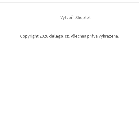
í
Vytvořil Shoptet
Copyright 2026
dalago.cz
. Všechna práva vyhrazena.