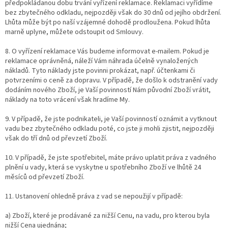
předpokládanou dobu trvání vyřízení reklamace. Reklamaci vyřídíme
bez zbytečného odkladu, nejpozději však do 30 dnů od jejího obdržení.
Lhůta může být po naší vzájemné dohodě prodloužena. Pokud lhůta
marně uplyne, můžete odstoupit od Smlouvy.
8. O vyřízení reklamace Vás budeme informovat e-mailem. Pokud je
reklamace oprávněná, náleží Vám náhrada účelně vynaložených
nákladů. Tyto náklady jste povinni prokázat, např. účtenkami či
potvrzeními o ceně za dopravu. V případě, že došlo k odstranění vady
dodáním nového Zboží, je Vaší povinností Nám původní Zboží vrátit,
náklady na toto vrácení však hradíme My.
9. V případě, že jste podnikateli, je Vaší povinností oznámit a vytknout
vadu bez zbytečného odkladu poté, co jste ji mohli zjistit, nejpozději
však do tří dnů od převzetí Zboží.
10. V případě, že jste spotřebitel, máte právo uplatit práva z vadného
plnění u vady, která se vyskytne u spotřebního Zboží ve lhůtě 24
měsíců od převzetí Zboží.
11. Ustanovení ohledně práva z vad se nepoužijí v případě:
a) Zboží, které je prodávané za nižší Cenu, na vadu, pro kterou byla
nižší Cena ujednána;