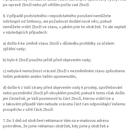
po opravě Zboží nebo při větším počtu vad Zboží.
6. V případě podstatného i nepodstatného porušení nemůžete
odstoupit od Smlouvy, ani požadovat dodání nové věci, pokud
nemůžete vrátit Zboží ve stavu, v jakém jste ho obdrželi. To ale neplatí
v následujících případech:
a) došlo-li ke změně stavu Zboží v důsledku prohlídky za účelem
zjištění vady;
b) bylo-li Zboží použito ještě před objevením vady;
c) nebyla-li nemožnost vrácení Zboží v nezměněném stavu způsobena
Vaším jednáním anebo Vaším opomenutím,
d) došlo-li z Vaší strany před objevením vady k prodeji, spotřebování
nebo pozměnění Zboží při obvyklém použití; pokud k tomu však došlo
jen částečně, je Vaší povinností tu část Zboží, kterou vrátit lze a
v takovém případě Vám nebude vrácena část Cen odpovídající Vašemu
prospěchu z užití části Zboží.
7. Do 3 dnů od obdržení reklamace Vám na e-mailovou adresu
potvrdíme, že jsme reklamaci obdrželi, kdy jsme ji obdrželi a