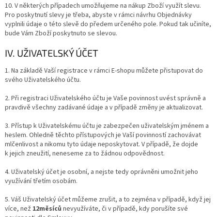
10. V některých případech umožňujeme na nákup Zboží využít slevu.
Pro poskytnutí slevy je třeba, abyste v rámci návrhu Objednávky
vyplnili údaje o této slevě do předem určeného pole. Pokud tak učiníte,
bude Vám Zboží poskytnuto se slevou.
IV. UŽIVATELSKÝ ÚČET
1. Na základě Vaší registrace v rámci E-shopu můžete přistupovat do
svého Uživatelského účtu.
2. Při registraci Uživatelského účtu je Vaše povinnost uvést správně a
pravdivě všechny zadávané údaje a v případě změny je aktualizovat.
3. Přístup k Uživatelskému účtu je zabezpečen uživatelským jménem a
heslem. Ohledně těchto přístupových je Vaší povinností zachovávat
mlčenlivost a nikomu tyto údaje neposkytovat. V případě, že dojde
k jejich zneužití, neneseme za to žádnou odpovědnost.
4. Uživatelský účet je osobní, a nejste tedy oprávněni umožnit jeho
využívání třetím osobám.
5. Váš Uživatelský účet můžeme zrušit, a to zejména v případě, když jej
více, než
12měsíců
nevyužíváte, či v případě, kdy porušíte své