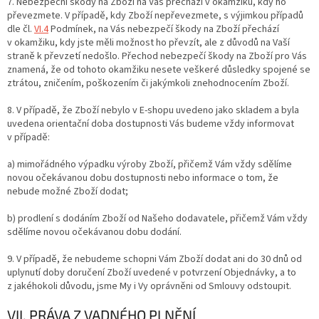
7. Nebezpeční škody na Zboží na Vás přechází v okamžiku, kdy ho
převezmete. V případě, kdy Zboží nepřevezmete, s výjimkou případů
dle čl.
VI.
4
Podmínek, na Vás nebezpečí škody na Zboží přechází
v okamžiku, kdy jste měli možnost ho převzít, ale z důvodů na Vaší
straně k převzetí nedošlo. Přechod nebezpečí škody na Zboží pro Vás
znamená, že od tohoto okamžiku nesete veškeré důsledky spojené se
ztrátou, zničením, poškozením či jakýmkoli znehodnocením Zboží.
8. V případě, že Zboží nebylo v E-shopu uvedeno jako skladem a byla
uvedena orientační doba dostupnosti Vás budeme vždy informovat
v případě:
a) mimořádného výpadku výroby Zboží, přičemž Vám vždy sdělíme
novou očekávanou dobu dostupnosti nebo informace o tom, že
nebude možné Zboží dodat;
b) prodlení s dodáním Zboží od Našeho dodavatele, přičemž Vám vždy
sdělíme novou očekávanou dobu dodání.
9. V případě, že nebudeme schopni Vám Zboží dodat ani do 30 dnů od
uplynutí doby doručení Zboží uvedené v potvrzení Objednávky, a to
z jakéhokoli důvodu, jsme My i Vy oprávněni od Smlouvy odstoupit.
VII. PRÁVA Z VADNÉHO PLNĚNÍ