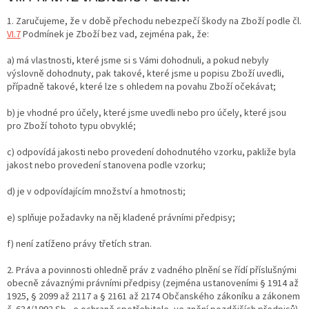
1. Zaručujeme, že v době přechodu nebezpečí škody na Zboží podle čl.
VI.
7
Podmínek je Zboží bez vad, zejména pak, že:
a) má vlastnosti, které jsme si s Vámi dohodnuli, a pokud nebyly
výslovně dohodnuty, pak takové, které jsme u popisu Zboží uvedli,
případně takové, které lze s ohledem na povahu Zboží očekávat;
b) je vhodné pro účely, které jsme uvedli nebo pro účely, které jsou
pro Zboží tohoto typu obvyklé;
c) odpovídá jakosti nebo provedení dohodnutého vzorku, pakliže byla
jakost nebo provedení stanovena podle vzorku;
d) je v odpovídajícím množství a hmotnosti;
e) splňuje požadavky na něj kladené právními předpisy;
f) není zatíženo právy třetích stran.
2. Práva a povinnosti ohledně práv z vadného plnění se řídí příslušnými
obecně závaznými právními předpisy (zejména ustanoveními § 1914 až
1925, § 2099 až 2117 a § 2161 až 2174 Občanského zákoníku a zákonem