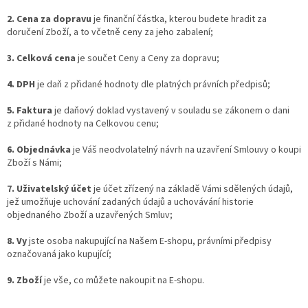
2. Cena za dopravu
je finanční částka, kterou budete hradit za
doručení Zboží, a to včetně ceny za jeho zabalení;
3. Celková cena
je součet Ceny a Ceny za dopravu;
4. DPH
je daň z přidané hodnoty dle platných právních předpisů;
5. Faktura
je daňový doklad vystavený v souladu se zákonem o dani
z přidané hodnoty na Celkovou cenu;
6. Objednávka
je Váš neodvolatelný návrh na uzavření Smlouvy o koupi
Zboží s Námi;
7. Uživatelský účet
je účet zřízený na základě Vámi sdělených údajů,
jež umožňuje uchování zadaných údajů a uchovávání historie
objednaného Zboží a uzavřených Smluv;
8. Vy
jste osoba nakupující na Našem E-shopu, právními předpisy
označovaná jako kupující;
9. Zboží
je vše, co můžete nakoupit na E-shopu.