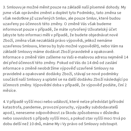
3. Smlouvu je možné měnit pouze na základě naší písemné dohody. My
jsme však oprávněni změnit a doplnit tyto Podmínky, tato změna se
však nedotkne již uzavřených Smluv, ale pouze Smluv, které budou
uzavřeny po účinnosti této změny. O změně Vás však budeme
informovat pouze v případě, že máte vytvořený Uživatelský účet
(abyste tuto informaci měli v případě, že budete objednávat nové
Zboží, změna však nezakládá právo výpovědi, jelikož nemáme
uzavřenou Smlouvu, kterou by bylo možné vypovědět), nebo Vám na
základě Smlouvy máme dodávat Zboží pravidelně a opakovaně.
Informace o změně Vám zašleme na Vaši e-mailovou adresu nejméně 14
dní před účinností této změny. Pokud od Vás do 14 dnů od zaslání
informace o změně neobdržíme výpověď uzavřené Smlouvy na
pravidelné a opakované dodávky Zboží, stávají se nové podmínky
součástí naší Smlouvy a uplatní se na další dodávku Zboží následující po
účinnosti změny. Výpovědní doba v případě, že výpověď podáte, činí 2
měsíce.
4. V případě vyšší moci nebo událostí, které nelze předvídat (přírodní
katastrofa, pandemie, provozní poruchy, výpadky subdodavatelů
apod.), neneseme odpovědnost za škodu způsobenou v důsledku
nebo souvislosti s případy vyšší moci, a pokud stav vyšší moci trvá po
dobu delší než 10 dnů, máme My i Vy právo od Smlouvy odstoupit.