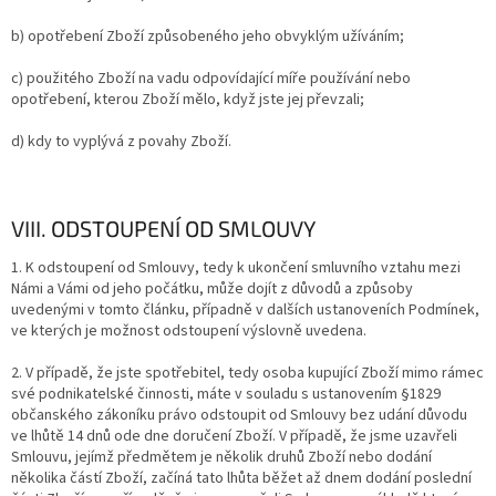
b) opotřebení Zboží způsobeného jeho obvyklým užíváním;
c) použitého Zboží na vadu odpovídající míře používání nebo
opotřebení, kterou Zboží mělo, když jste jej převzali;
d) kdy to vyplývá z povahy Zboží.
VIII. ODSTOUPENÍ OD SMLOUVY
1. K odstoupení od Smlouvy, tedy k ukončení smluvního vztahu mezi
Námi a Vámi od jeho počátku, může dojít z důvodů a způsoby
uvedenými v tomto článku, případně v dalších ustanoveních Podmínek,
ve kterých je možnost odstoupení výslovně uvedena.
2.
V případě, že jste spotřebitel, tedy osoba kupující Zboží mimo rámec
své podnikatelské činnosti, máte v souladu s ustanovením §1829
občanského zákoníku právo odstoupit od Smlouvy bez udání důvodu
ve lhůtě 14 dnů ode dne doručení Zboží. V případě, že jsme uzavřeli
Smlouvu, jejímž předmětem je několik druhů Zboží nebo dodání
několika částí Zboží, začíná tato lhůta běžet až dnem dodání poslední