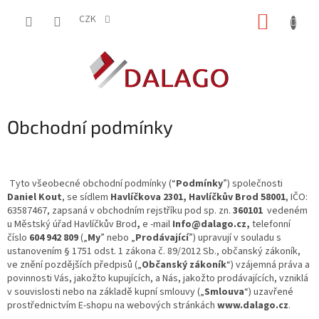
Přejít
NÁKUP
na
CZK
obsah
KOŠÍK
Obchodní podmínky
Tyto všeobecné obchodní podmínky (“
Podmínky
”) společnosti
Daniel Kout
, se sídlem
Havlíčkova 2301, Havlíčkův Brod 58001
, IČO:
63587467, zapsaná v obchodním rejstříku pod sp. zn.
360101
vedeném
u Městský úřad Havlíčkův Brod
,
e -mail
Info@dalago.cz,
telefonní
číslo
604 942 809
(„
My
” nebo „
Prodávající
”) upravují v souladu s
ustanovením § 1751 odst. 1 zákona č. 89/2012 Sb., občanský zákoník,
ve znění pozdějších předpisů („
Občanský zákoník
“) vzájemná práva a
povinnosti Vás, jakožto kupujících, a Nás, jakožto prodávajících, vzniklá
v souvislosti nebo na základě kupní smlouvy („
Smlouva
“) uzavřené
prostřednictvím E-shopu na webových stránkách
www.dalago.cz
.