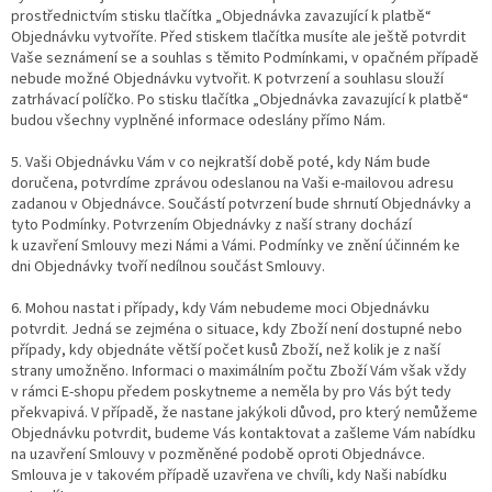
prostřednictvím stisku tlačítka „Objednávka zavazující k platbě“
Objednávku vytvoříte. Před stiskem tlačítka musíte ale ještě potvrdit
Vaše seznámení se a souhlas s těmito Podmínkami, v opačném případě
nebude možné Objednávku vytvořit. K potvrzení a souhlasu slouží
zatrhávací políčko. Po stisku tlačítka „Objednávka zavazující k platbě“
budou všechny vyplněné informace odeslány přímo Nám.
5. Vaši Objednávku Vám v co nejkratší době poté, kdy Nám bude
doručena, potvrdíme zprávou odeslanou na Vaši e-mailovou adresu
zadanou v Objednávce. Součástí potvrzení bude shrnutí Objednávky a
tyto Podmínky. Potvrzením Objednávky z naší strany dochází
k uzavření Smlouvy mezi Námi a Vámi. Podmínky ve znění účinném ke
dni Objednávky tvoří nedílnou součást Smlouvy.
6. Mohou nastat i případy, kdy Vám nebudeme moci Objednávku
potvrdit. Jedná se zejména o situace, kdy Zboží není dostupné nebo
případy, kdy objednáte větší počet kusů Zboží, než kolik je z naší
strany umožněno. Informaci o maximálním počtu Zboží Vám však vždy
v rámci E-shopu předem poskytneme a neměla by pro Vás být tedy
překvapivá. V případě, že nastane jakýkoli důvod, pro který nemůžeme
Objednávku potvrdit, budeme Vás kontaktovat a zašleme Vám nabídku
na uzavření Smlouvy v pozměněné podobě oproti Objednávce.
Smlouva je v takovém případě uzavřena ve chvíli, kdy Naši nabídku