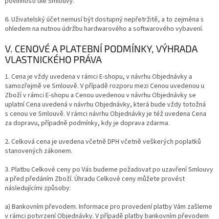
povinnosti dle Smlouvy.
6. Uživatelský účet nemusí být dostupný nepřetržitě, a to zejména s
ohledem na nutnou údržbu hardwarového a softwarového vybavení.
V. CENOVÉ A PLATEBNÍ PODMÍNKY, VÝHRADA
VLASTNICKÉHO PRÁVA
1. Cena je vždy uvedena v rámci E-shopu, v návrhu Objednávky a
samozřejmě ve Smlouvě. V případě rozporu mezi Cenou uvedenou u
Zboží v rámci E-shopu a Cenou uvedenou v návrhu Objednávky se
uplatní Cena uvedená v návrhu Objednávky, která bude vždy totožná
s cenou ve Smlouvě. V rámci návrhu Objednávky je též uvedena Cena
za dopravu, případně podmínky, kdy je doprava zdarma.
2. Celková cena je uvedena včetně DPH včetně veškerých poplatků
stanovených zákonem.
3. Platbu Celkové ceny po Vás budeme požadovat po uzavření Smlouvy
a před předáním Zboží. Úhradu Celkové ceny můžete provést
následujícími
způsoby:
a) Bankovním převodem. Informace pro provedení platby Vám zašleme
v rámci potvrzení Objednávky. V případě platby bankovním převodem