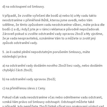
d) na odstoupení od Smlouvy.
V případě, že zvolíte vyřešení dle bodů a) nebo b) a My vadu takto
neodstraníme v přiměřené lhůtě, kterou jsme uvedli, nebo Vám
sdělíme, že tímto způsobem vadu neodstraníme vůbec, máte práva dle
bodů c) a d), i když jste je v rámci reklamace původně nepožadovali.
Zároveň pokud si zvolíte odstranění vady opravou Zboží a My zjistíme,
že je vada neopravitelná, oznámíme Vám to a můžete si zvolit jiný
způsob odstranění vady.
5. Je-li vadné plnění nepodstatným porušením Smlouvy, máte
následující práva:
a) na odstranění vady dodáním nového Zboží bez vady, nebo dodáním
chybějící části Zboží;
b) na odstranění vady opravou Zboží;
c) na přiměřenou slevu z Ceny.
Pokud však vadu neodstraníme včas nebo odmítneme vadu odstranit,
vzniká Vám právo od Smlouvy odstoupit. Odstoupit můžete také
v případě, kdy nemůžete Zboží řádně užívat pro opakovaný výskyt vad