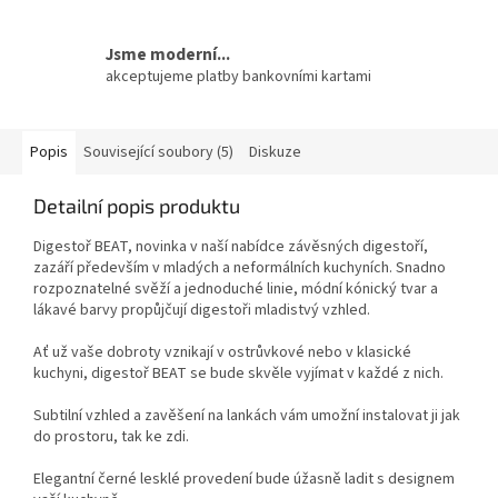
Jsme moderní...
akceptujeme platby bankovními kartami
Popis
Související soubory (5)
Diskuze
Detailní popis produktu
Digestoř BEAT, novinka v naší nabídce závěsných digestoří,
zazáří především v mladých a neformálních kuchyních. Snadno
rozpoznatelné svěží a jednoduché linie, módní kónický tvar a
lákavé barvy propůjčují digestoři mladistvý vzhled.
Ať už vaše dobroty vznikají v ostrůvkové nebo v klasické
kuchyni, digestoř BEAT se bude skvěle vyjímat v každé z nich.
Subtilní vzhled a zavěšení na lankách vám umožní instalovat ji jak
do prostoru, tak ke zdi.
Elegantní černé lesklé provedení bude úžasně ladit s designem