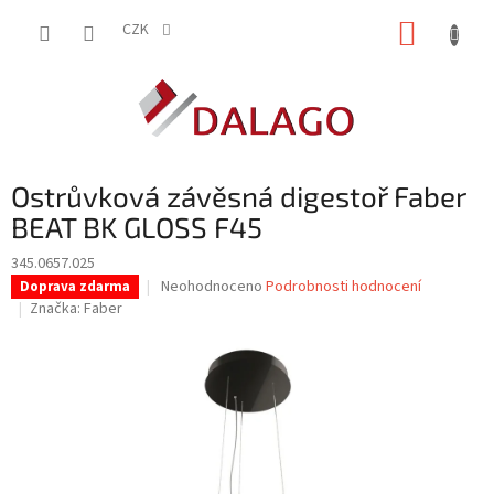
Přejít
NÁKUP
na
CZK
obsah
KOŠÍK
Ostrůvková závěsná digestoř Faber
BEAT BK GLOSS F45
345.0657.025
Průměrné
Neohodnoceno
Podrobnosti hodnocení
Doprava zdarma
hodnocení
Značka:
Faber
produktu
je
0,0
z
5
hvězdiček.