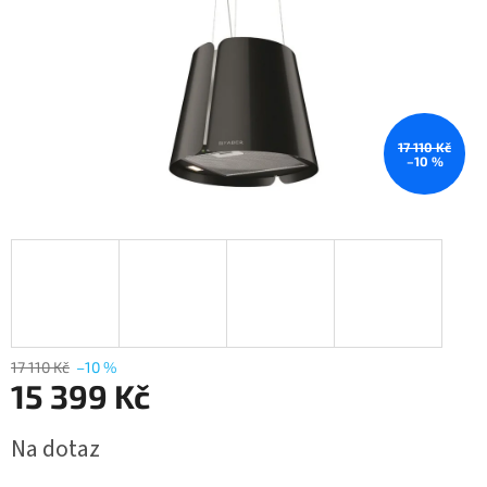
17 110 Kč
–10 %
17 110 Kč
–10 %
15 399 Kč
Měrná
Na dotaz
cena: