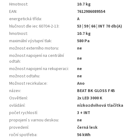
Hmotnost
:
10.7 kg
EAN
:
7612986089554
energetická třída
:
A
hlučnost dle iec 60704-2-13
:
53 | 59 | 66 | INT 70 db(A)
hmotnost
:
10.7 kg
maximální výstupní tlak
:
580 Pa
možnost externího motoru
:
ne
možnost napojení na centrální
ne
odtah
:
možnost napojení na rekuperaci
:
ne
možnost odtahu
:
ne
Možnost recirkulace
:
Ano
název
:
BEAT BK GLOSS F45
Osvětlení
:
2x LED 3000 K
ovládání
:
nízkozdvihová tlačítka
počet rychlostí
:
3 + INT
propojení s varnou deskou
:
ne
provedení
:
černá lesk
roční spotřeba
:
56 kWh