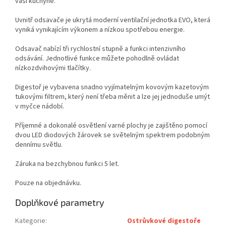
vaší kuchyně.
Uvnitř odsavače je ukrytá moderní ventilační jednotka EVO, která
vyniká vynikajícím výkonem a nízkou spotřebou energie.
Odsavač nabízí tři rychlostní stupně a funkci intenzivního
odsávání. Jednotlivé funkce můžete pohodlně ovládat
nízkozdvihovými tlačítky.
Digestoř je vybavena snadno vyjímatelným kovovým kazetovým
tukovými filtrem, který není třeba měnit a lze jej jednoduše umýt
v myčce nádobí.
Příjemné a dokonalé osvětlení varné plochy je zajištěno pomocí
dvou LED diodových žárovek se světelným spektrem podobným
dennímu světlu.
Záruka na bezchybnou funkci 5 let.
Pouze na objednávku.
Doplňkové parametry
Kategorie
:
Ostrůvkové digestoře