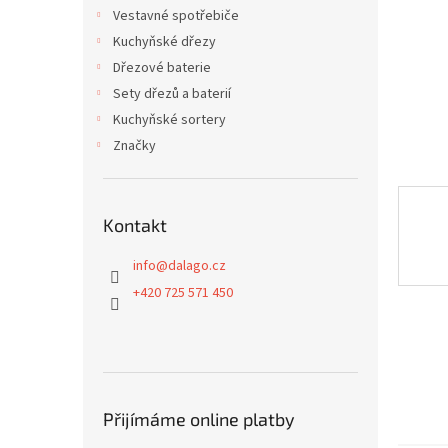
n
Vestavné spotřebiče
e
Kuchyňské dřezy
l
Dřezové baterie
Sety dřezů a baterií
Kuchyňské sortery
Značky
Kontakt
info
@
dalago.cz
+420 725 571 450
Přijímáme online platby