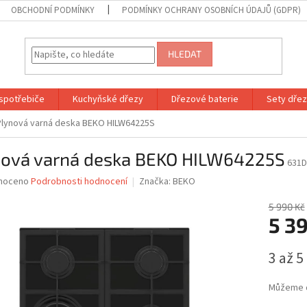
OBCHODNÍ PODMÍNKY
PODMÍNKY OCHRANY OSOBNÍCH ÚDAJŮ (GDPR)
HLEDAT
spotřebiče
Kuchyňské dřezy
Dřezové baterie
Sety dřezů
Plynová varná deska BEKO HILW64225S
nová varná deska BEKO HILW64225S
631D
né
noceno
Podrobnosti hodnocení
Značka:
BEKO
ní
u
5 990 Kč
5 39
Měrná
3 až 5
cena:
ek.
Můžeme d