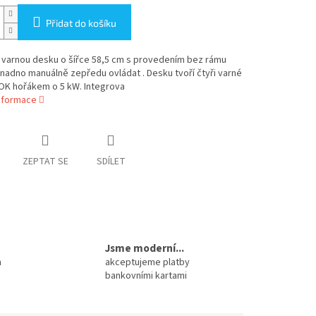
Přidat do košíku
 varnou desku o šířce 58,5 cm s provedením bez rámu
adno manuálně zepředu ovládat . Desku tvoří čtyři varné
OK hořákem o 5 kW. Integrova
informace
ZEPTAT SE
SDÍLET
Jsme moderní...
m
akceptujeme platby
bankovními kartami