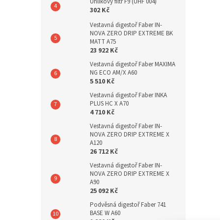
Uhlíkový filtr F9 (UHF 004)
302 Kč
Vestavná digestoř Faber IN-
NOVA ZERO DRIP EXTREME BK
MATT A75
23 922 Kč
Vestavná digestoř Faber MAXIMA
NG ECO AM/X A60
5 510 Kč
Vestavná digestoř Faber INKA
PLUS HC X A70
4 710 Kč
Vestavná digestoř Faber IN-
NOVA ZERO DRIP EXTREME X
A120
26 712 Kč
Vestavná digestoř Faber IN-
NOVA ZERO DRIP EXTREME X
A90
25 092 Kč
Podvěsná digestoř Faber 741
BASE W A60