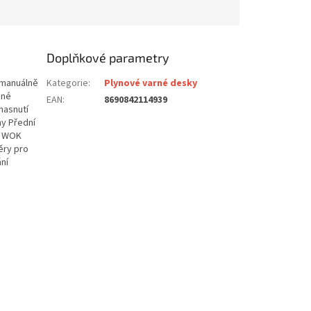
Doplňkové parametry
 manuálně
Kategorie
:
Plynové varné desky
ané
EAN
:
8690842114939
hasnutí
ny Přední
kW WOK
ěry pro
ní