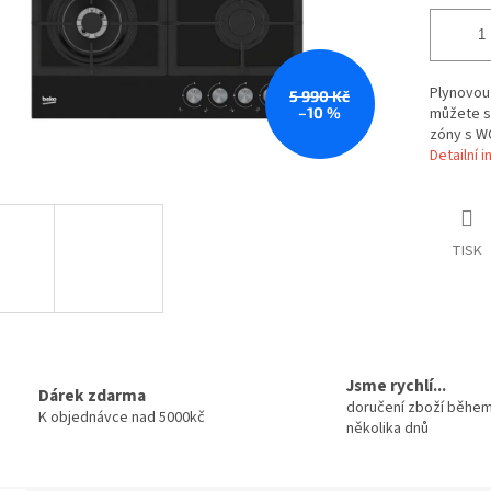
Plynovou
5 990 Kč
–10 %
můžete sn
zóny s W
Detailní 
TISK
Jsme rychlí...
Dárek zdarma
doručení zboží běhe
K objednávce nad 5000kč
několika dnů