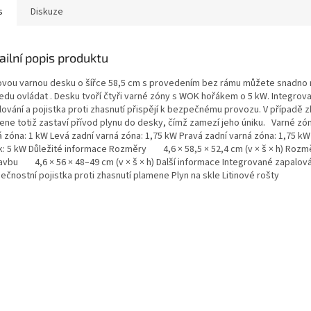
s
Diskuze
ailní popis produktu
ovou varnou desku o šířce 58,5 cm s provedením bez rámu můžete snadno
edu ovládat . Desku tvoří čtyři varné zóny s WOK hořákem o 5 kW. Integrov
lování a pojistka proti zhasnutí přispějí k bezpečnému provozu. V případě z
ene totiž zastaví přívod plynu do desky, čímž zamezí jeho úniku. Varné zó
á zóna: 1 kW Levá zadní varná zóna: 1,75 kW Pravá zadní varná zóna: 1,75 
k: 5 kW Důležité informace Rozměry 4,6 × 58,5 × 52,4 cm (v × š × h) Rozm
avbu 4,6 × 56 × 48–49 cm (v × š × h) Další informace Integrované zapalová
čnostní pojistka proti zhasnutí plamene Plyn na skle Litinové rošty