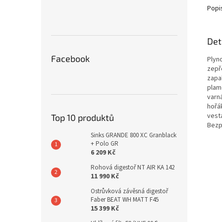
Popi
Det
Facebook
Plyn
zepř
zapa
plam
varn
hořá
vest
Top 10 produktů
Bezpe
Sinks GRANDE 800 XC Granblack
+ Polo GR
6 209 Kč
Rohová digestoř NT AIR KA 142
11 990 Kč
Ostrůvková závěsná digestoř
Faber BEAT WH MATT F45
15 399 Kč