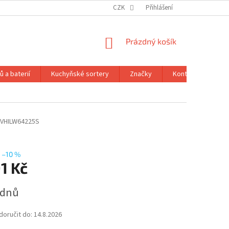
CZK
Přihlášení
NÁKUPNÍ
Prázdný košík
KOŠÍK
 a baterií
Kuchyňské sortery
Značky
Kontakty
Ob
VHILW64225S
–10 %
1 Kč
 dnů
oručit do:
14.8.2026