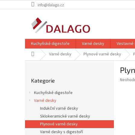
Přejít
info@dalago.cz
na
obsah
Kuchyňské digestoře
Varné desky
Vestavné 
Domů
Varné desky
Plynové varné desky
P
Ply
o
Přeskočit
s
Průměr
Neohod
Kategorie
kategorie
t
hodnoce
r
produkt
Kuchyňské digestoře
a
je
Varné desky
0,0
n
z
Indukční varné desky
n
5
í
Sklokeramické varné desky
hvězdič
p
Plynové varné desky
a
Varné desky s digestoří