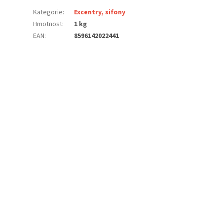
Kategorie
:
Excentry, sifony
Hmotnost
:
1 kg
EAN
:
8596142022441