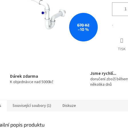
.
670 Kč
–10 %
TISK
Jsme rychlí...
Dárek zdarma
doručení zboží běhe
K objednávce nad 5000kč
několika dnů
s
Související soubory (1)
Diskuze
ailní popis produktu