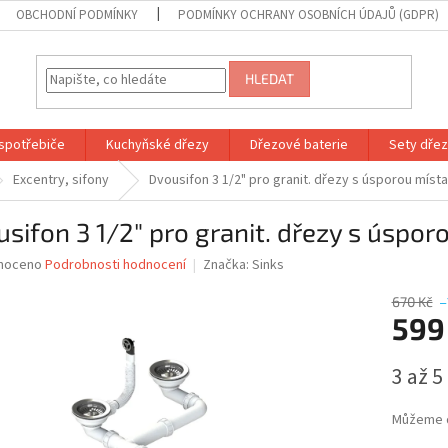
OBCHODNÍ PODMÍNKY
PODMÍNKY OCHRANY OSOBNÍCH ÚDAJŮ (GDPR)
HLEDAT
spotřebiče
Kuchyňské dřezy
Dřezové baterie
Sety dřezů
Excentry, sifony
Dvousifon 3 1/2" pro granit. dřezy s úsporou místa
sifon 3 1/2" pro granit. dřezy s úspor
né
noceno
Podrobnosti hodnocení
Značka:
Sinks
ní
u
670 Kč
–
599
Měrná
3 až 5
cena:
ek.
Můžeme d