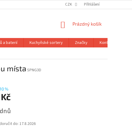
CZK
Přihlášení
NÁKUPNÍ
Prázdný košík
KOŠÍK
 a baterií
Kuchyňské sortery
Značky
Kontakty
Ob
ou místa
SPNG3D
10 %
 Kč
 dnů
oručit do:
17.8.2026