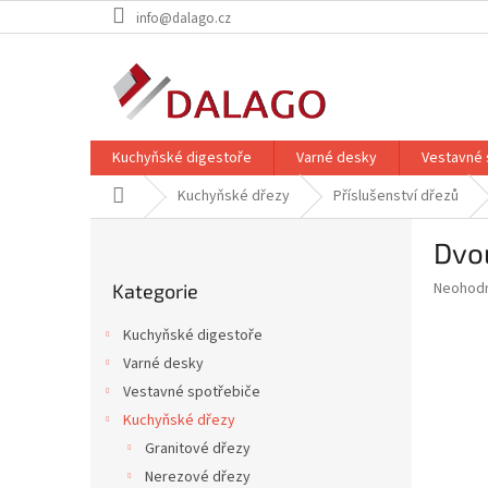
Přejít
info@dalago.cz
na
obsah
Kuchyňské digestoře
Varné desky
Vestavné 
Domů
Kuchyňské dřezy
Příslušenství dřezů
P
Dvou
o
Přeskočit
s
Průměr
Neohod
Kategorie
kategorie
t
hodnoce
r
produkt
Kuchyňské digestoře
a
je
Varné desky
0,0
n
z
Vestavné spotřebiče
n
5
í
Kuchyňské dřezy
hvězdič
p
Granitové dřezy
a
Nerezové dřezy