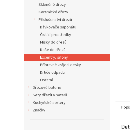
n
Skleněné dřezy
e
Keramické dřezy
l
Příslušenství dřezů
Dávkovače saponátu
Čistící prostředky
Misky do dřezů
Koše do dřezů
Excentry, sifony
Přípravné krájecí desky
Drtiče odpadu
Ostatní
Dřezové baterie
Sety dřezů a baterií
Kuchyňské sortery
Popi
Značky
Det