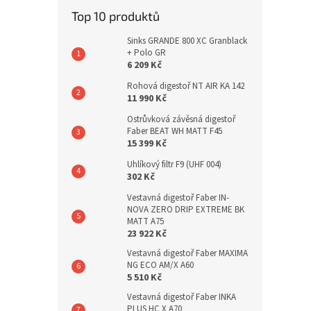
Top 10 produktů
Sinks GRANDE 800 XC Granblack
+ Polo GR
6 209 Kč
Rohová digestoř NT AIR KA 142
11 990 Kč
Ostrůvková závěsná digestoř
Faber BEAT WH MATT F45
15 399 Kč
Uhlíkový filtr F9 (UHF 004)
302 Kč
Vestavná digestoř Faber IN-
NOVA ZERO DRIP EXTREME BK
MATT A75
23 922 Kč
Vestavná digestoř Faber MAXIMA
NG ECO AM/X A60
5 510 Kč
Vestavná digestoř Faber INKA
PLUS HC X A70