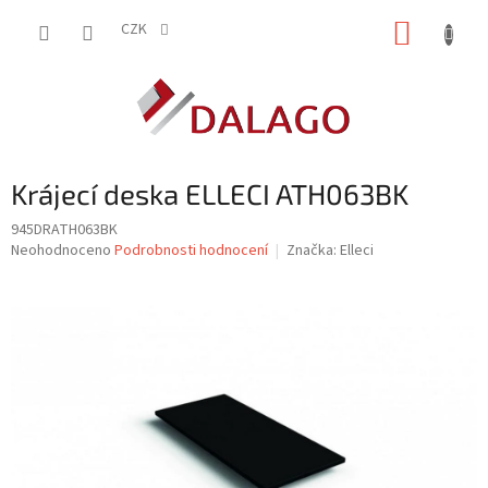
Přejít
NÁKUP
na
CZK
obsah
KOŠÍK
Krájecí deska ELLECI ATH063BK
945DRATH063BK
Průměrné
Neohodnoceno
Podrobnosti hodnocení
Značka:
Elleci
hodnocení
produktu
je
0,0
z
5
hvězdiček.