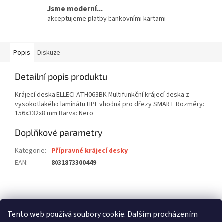
Jsme moderní...
akceptujeme platby bankovními kartami
Popis
Diskuze
Detailní popis produktu
Krájecí deska ELLECI ATH063BK Multifunkční krájecí deska z
vysokotlakého laminátu HPL vhodná pro dřezy SMART Rozměry:
156x332x8 mm Barva: Nero
Doplňkové parametry
Kategorie
:
Přípravné krájecí desky
EAN
:
8031873300449
Z
á
stavební pouzdra ECLISSE
stavební pouzdra JAP
p
Tento web používá soubory cookie. Dalším procházením
stavební pouzdra SCRIGNO