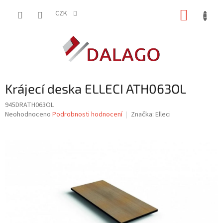
Přejít
NÁKUP
na
CZK
obsah
KOŠÍK
Krájecí deska ELLECI ATH063OL
945DRATH063OL
Průměrné
Neohodnoceno
Podrobnosti hodnocení
Značka:
Elleci
hodnocení
produktu
je
0,0
z
5
hvězdiček.