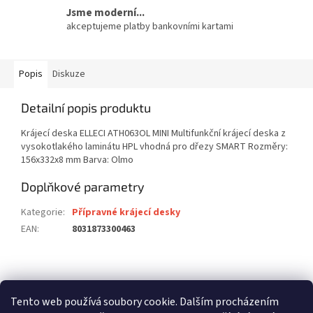
Jsme moderní...
akceptujeme platby bankovními kartami
Popis
Diskuze
Detailní popis produktu
Krájecí deska ELLECI ATH063OL MINI Multifunkční krájecí deska z
vysokotlakého laminátu HPL vhodná pro dřezy SMART Rozměry:
156x332x8 mm Barva: Olmo
Doplňkové parametry
Kategorie
:
Přípravné krájecí desky
EAN
:
8031873300463
Z
á
stavební pouzdra ECLISSE
stavební pouzdra JAP
p
Tento web používá soubory cookie. Dalším procházením
stavební pouzdra SCRIGNO