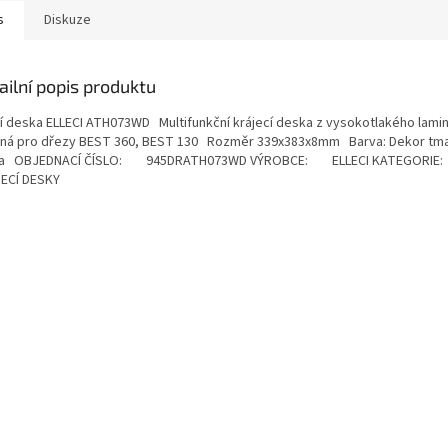
s
Diskuze
ailní popis produktu
cí deska ELLECI ATH073WD Multifunkční krájecí deska z vysokotlakého lami
ná pro dřezy BEST 360, BEST 130 Rozměr 339x383x8mm Barva: Dekor tm
va OBJEDNACÍ ČÍSLO: 945DRATH073WD VÝROBCE: ELLECI KATEGOR
ECÍ DESKY