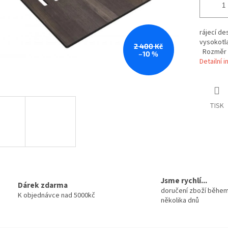
rájecí de
vysokotl
2 400 Kč
Rozměr 
–10 %
Detailní 
TISK
Jsme rychlí...
Dárek zdarma
doručení zboží běhe
K objednávce nad 5000kč
několika dnů