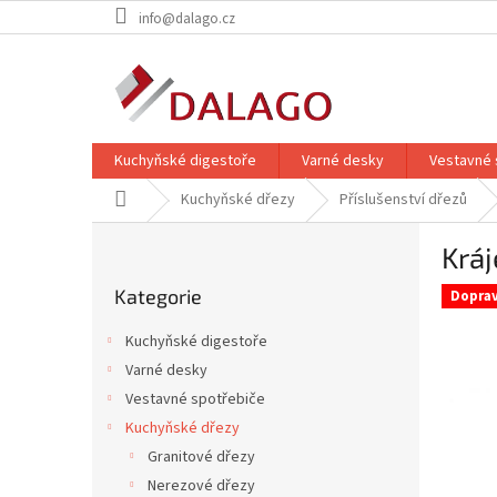
Přejít
info@dalago.cz
na
obsah
Kuchyňské digestoře
Varné desky
Vestavné 
Domů
Kuchyňské dřezy
Příslušenství dřezů
P
Krá
o
Přeskočit
s
Kategorie
kategorie
Dopra
t
r
Kuchyňské digestoře
a
Varné desky
n
Vestavné spotřebiče
n
í
Kuchyňské dřezy
p
Granitové dřezy
a
Nerezové dřezy