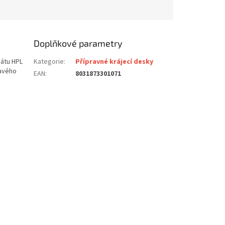
Doplňkové parametry
nátu HPL
Kategorie
:
Přípravné krájecí desky
avého
EAN
:
8031873301071
IE: