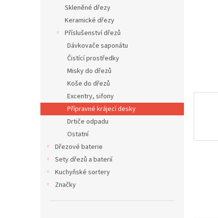
n
Skleněné dřezy
e
Keramické dřezy
l
Příslušenství dřezů
Dávkovače saponátu
Čistící prostředky
Misky do dřezů
Koše do dřezů
Excentry, sifony
Přípravné krájecí desky
Drtiče odpadu
Ostatní
Dřezové baterie
Sety dřezů a baterií
Kuchyňské sortery
Značky