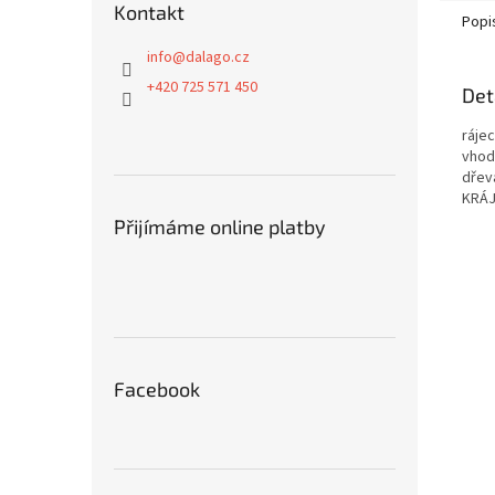
Kontakt
Popi
info
@
dalago.cz
+420 725 571 450
Det
ráje
vhod
dře
KRÁJ
Přijímáme online platby
Facebook