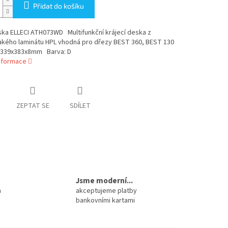
Přidat do košíku
ska ELLECI ATH073WD Multifunkční krájecí deska z
akého laminátu HPL vhodná pro dřezy BEST 360, BEST 130
339x383x8mm Barva: D
informace
ZEPTAT SE
SDÍLET
Jsme moderní...
m
akceptujeme platby
bankovními kartami