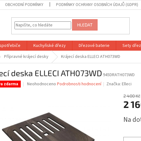
OBCHODNÍ PODMÍNKY
PODMÍNKY OCHRANY OSOBNÍCH ÚDAJŮ (GDPR)
HLEDAT
spotřebiče
Kuchyňské dřezy
Dřezové baterie
Sety dřezů
Přípravné krájecí desky
Krájecí deska ELLECI ATH073WD
jecí deska ELLECI ATH073WD
945DRATH073WD
Průměrné
Neohodnoceno
Podrobnosti hodnocení
Značka:
Elleci
va zdarma
hodnocení
produktu
2 400 Kč
je
2 16
0,0
z
Měrná
Na do
5
cena:
hvězdiček.