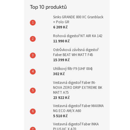
Top 10 produktů
Sinks GRANDE 800 XC Granblack
+ Polo GR
6 209 Kč
Rohová digestoř NT AIR KA 142
11 990 Kč
Ostrůvková závěsná digestoř
Faber BEAT WH MATT F45
15 399 Kč
Uhlíkový filtr F9 (UHF 004)
302 Kč
Vestavná digestoř Faber IN-
NOVA ZERO DRIP EXTREME BK
MATT A75
23 922 Kč
Vestavná digestoř Faber MAXIMA
NG ECO AM/X A60
5 510 Kč
Vestavná digestoř Faber INKA
PLUS HC X A70