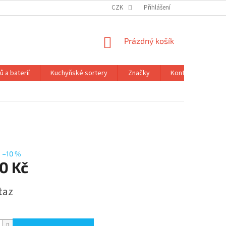
CZK
Přihlášení
NÁKUPNÍ
Prázdný košík
KOŠÍK
 a baterií
Kuchyňské sortery
Značky
Kontakty
Ob
–10 %
0 Kč
taz