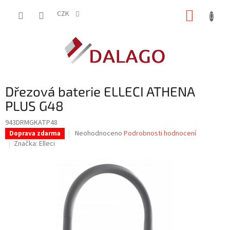
Přejít
NÁKUP
na
CZK
obsah
KOŠÍK
Dřezová baterie ELLECI ATHENA
PLUS G48
943DRMGKATP48
Průměrné
Neohodnoceno
Podrobnosti hodnocení
Doprava zdarma
hodnocení
Značka:
Elleci
produktu
je
0,0
z
5
hvězdiček.