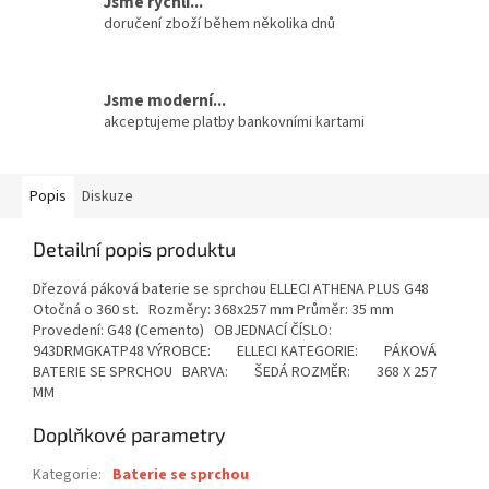
Jsme rychlí...
doručení zboží během několika dnů
Jsme moderní...
akceptujeme platby bankovními kartami
Popis
Diskuze
Detailní popis produktu
Dřezová páková baterie se sprchou ELLECI ATHENA PLUS G48
Otočná o 360 st. Rozměry: 368x257 mm Průměr: 35 mm
Provedení: G48 (Cemento) OBJEDNACÍ ČÍSLO:
943DRMGKATP48 VÝROBCE: ELLECI KATEGORIE: PÁKOVÁ
BATERIE SE SPRCHOU BARVA: ŠEDÁ ROZMĚR: 368 X 257
MM
Doplňkové parametry
Kategorie
:
Baterie se sprchou