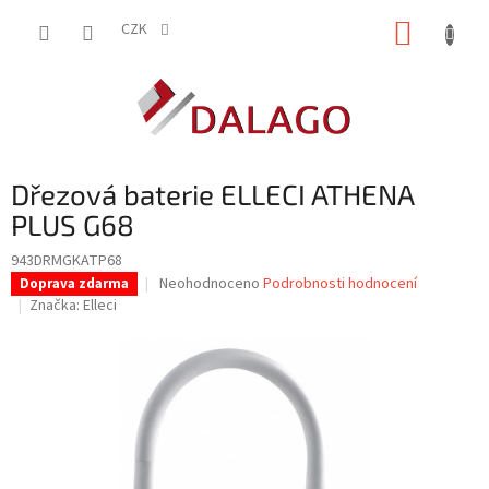
Přejít
NÁKUP
na
CZK
obsah
KOŠÍK
Dřezová baterie ELLECI ATHENA
PLUS G68
943DRMGKATP68
Průměrné
Neohodnoceno
Podrobnosti hodnocení
Doprava zdarma
hodnocení
Značka:
Elleci
produktu
je
0,0
z
5
hvězdiček.