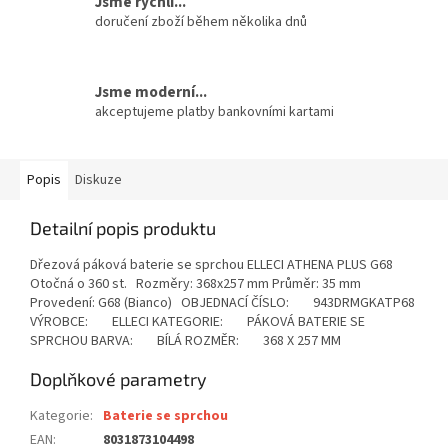
Jsme rychlí...
doručení zboží během několika dnů
Jsme moderní...
akceptujeme platby bankovními kartami
Popis
Diskuze
Detailní popis produktu
Dřezová páková baterie se sprchou ELLECI ATHENA PLUS G68
Otočná o 360 st. Rozměry: 368x257 mm Průměr: 35 mm
Provedení: G68 (Bianco) OBJEDNACÍ ČÍSLO: 943DRMGKATP68
VÝROBCE: ELLECI KATEGORIE: PÁKOVÁ BATERIE SE
SPRCHOU BARVA: BÍLÁ ROZMĚR: 368 X 257 MM
Doplňkové parametry
Kategorie
:
Baterie se sprchou
EAN
:
8031873104498