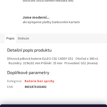
doručení zboží během několika dnů
Jsme moderní...
akceptujeme platby bankovními kartami
Popis
Diskuze
Detailní popis produktu
Dřezová páková baterie ELLECI C01 CADDY G51 Otočná o 360 st.
Rozměry: 319x181 mm Průměr: 35 mm Provedení: G51 (Avena)
Doplňkové parametry
Kategorie
:
Baterie bez sprchy
EAN
:
8031873101602
Z
á