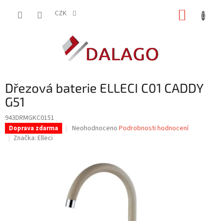
Přejít
NÁKUP
na
CZK
obsah
KOŠÍK
Dřezová baterie ELLECI C01 CADDY
G51
943DRMGKC0151
Průměrné
Neohodnoceno
Podrobnosti hodnocení
Doprava zdarma
hodnocení
Značka:
Elleci
produktu
je
0,0
z
5
hvězdiček.