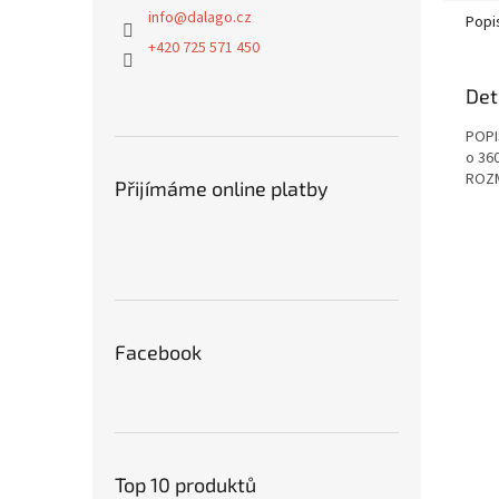
info
@
dalago.cz
Popi
+420 725 571 450
Det
POPI
o 36
ROZ
Přijímáme online platby
Facebook
Top 10 produktů