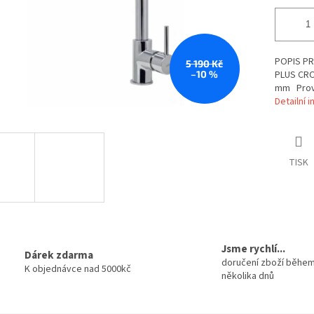
POPIS PR
5 190 Kč
–10 %
PLUS CRO
mm Prov
Detailní 
TISK
Jsme rychlí...
Dárek zdarma
doručení zboží běhe
K objednávce nad 5000kč
několika dnů