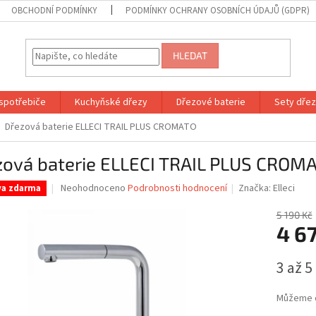
OBCHODNÍ PODMÍNKY
PODMÍNKY OCHRANY OSOBNÍCH ÚDAJŮ (GDPR)
HLEDAT
spotřebiče
Kuchyňské dřezy
Dřezové baterie
Sety dřezů
Dřezová baterie ELLECI TRAIL PLUS CROMATO
zová baterie ELLECI TRAIL PLUS CROM
Průměrné
Neohodnoceno
Podrobnosti hodnocení
Značka:
Elleci
va zdarma
hodnocení
produktu
5 190 Kč
je
4 67
0,0
z
Měrná
3 až 5
5
cena:
hvězdiček.
Můžeme d