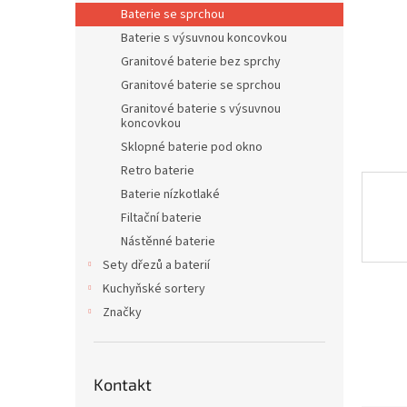
n
Baterie se sprchou
e
Baterie s výsuvnou koncovkou
l
Granitové baterie bez sprchy
Granitové baterie se sprchou
Granitové baterie s výsuvnou
koncovkou
Sklopné baterie pod okno
Retro baterie
Baterie nízkotlaké
Filtační baterie
Nástěnné baterie
Sety dřezů a baterií
Kuchyňské sortery
Značky
Kontakt