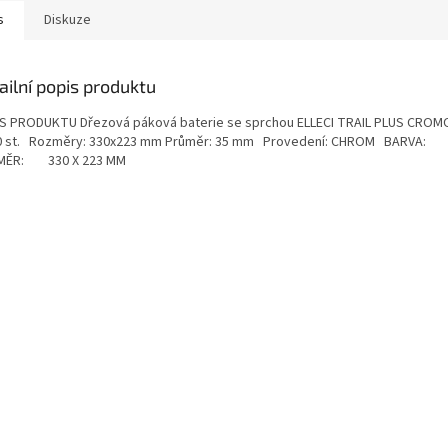
s
Diskuze
ailní popis produktu
S PRODUKTU Dřezová páková baterie se sprchou ELLECI TRAIL PLUS CRO
0 st. Rozměry: 330x223 mm Průměr: 35 mm Provedení: CHROM BARVA
MĚR: 330 X 223 MM