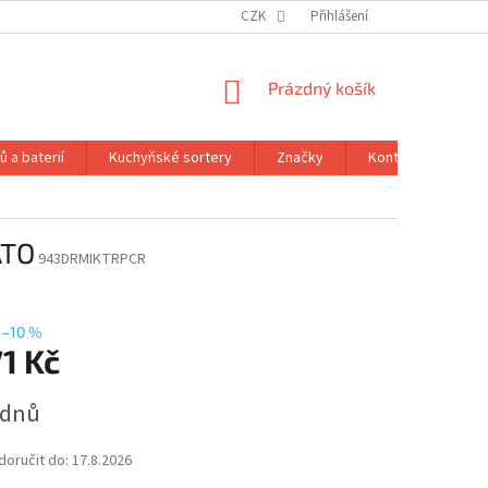
CZK
Přihlášení
NÁKUPNÍ
Prázdný košík
KOŠÍK
 a baterií
Kuchyňské sortery
Značky
Kontakty
Ob
ATO
943DRMIKTRPCR
–10 %
1 Kč
 dnů
oručit do:
17.8.2026