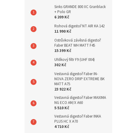
Sinks GRANDE 800 XC Granblack
+ Polo GR
6 209 Kč
Rohová digestoř NT AIR KA 142
11 990 Kč
Ostrůvková závěsná digestoř
Faber BEAT WH MATT F45
15 399 Kč
Uhlíkový filtr F9 (UHF 004)
302 Kč
Vestavná digestoř Faber IN-
NOVA ZERO DRIP EXTREME BK
MATT A75
23 922 Kč
Vestavná digestoř Faber MAXIMA
NG ECO AM/X A60
5 510 Kč
Vestavná digestoř Faber INKA
PLUS HC X A70
4 710 Kč