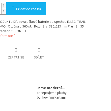
Přidat do košíku
ODUKTU Dřezová páková baterie se sprchou ELLECI TRAIL
MO Otočná o 360 st. Rozměry: 330x223 mm Průměr: 35
edení: CHROM B
informace
ZEPTAT SE
SDÍLET
Jsme moderní...
m
akceptujeme platby
bankovními kartami