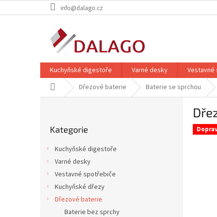
Přejít
info@dalago.cz
na
obsah
Kuchyňské digestoře
Varné desky
Vestavné 
Domů
Dřezové baterie
Baterie se sprchou
P
Dře
o
Přeskočit
s
Kategorie
kategorie
Dopra
t
r
Kuchyňské digestoře
a
Varné desky
n
Vestavné spotřebiče
n
í
Kuchyňské dřezy
p
Dřezové baterie
a
Baterie bez sprchy