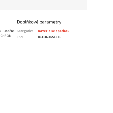
Doplňkové parametry
MO Otočná
Kategorie
:
Baterie se sprchou
: CHROM
EAN
:
8031873651671