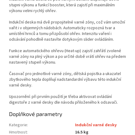
stupni výkonu a funkcí booster, která zajistí při maximálním
výkonu velmi rychlý ohřev.
Indukční deska má dvě propojitelné varné zóny, což vám umožní
vařit i v objemných nádobách. Automaticky rozpozná tvar a
umístění hrnců a tomu přizpůsobí ohřev. Intenzitu vaření i
odsávání pohodlně nastavíte dotykovým slider ovládáním.
Funkce automatického ohřevu (Heat-up) zajistí zahřátí zvolené
varné zóny na plný výkon a po určité době vrátí ohřev na předem
nastavený stupeň výkonu.
Časovač pro jednotlivé varné zóny, dětská pojistka a ukazatel
zbytkového tepla doplňují nadstandardní výbavu této indukční
varné desky.
Upozornění: při prvním použití je třeba aktivovat ovládání
digestoře z varné desky dle návodu přiloženého k odsavači.
Doplňkové parametry
Kategorie
:
Indukční varné desky
Hmotnost
:
16.5 kg