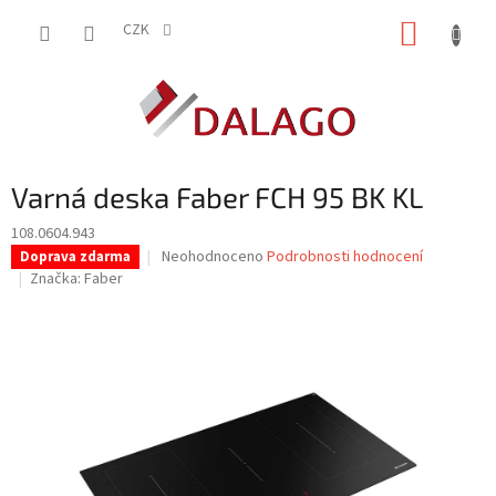
Přejít
NÁKUP
na
CZK
obsah
KOŠÍK
Varná deska Faber FCH 95 BK KL
108.0604.943
Průměrné
Neohodnoceno
Podrobnosti hodnocení
Doprava zdarma
hodnocení
Značka:
Faber
produktu
je
0,0
z
5
hvězdiček.