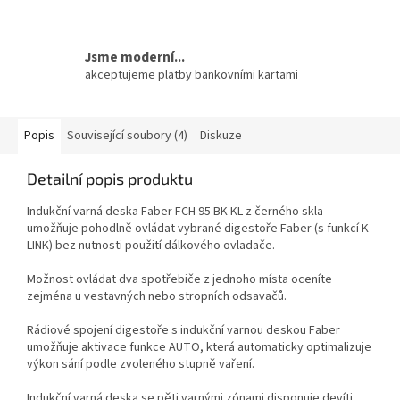
Jsme moderní...
akceptujeme platby bankovními kartami
Popis
Související soubory (4)
Diskuze
Detailní popis produktu
Indukční varná deska Faber FCH 95 BK KL z černého skla
umožňuje pohodlně ovládat vybrané digestoře Faber (s funkcí K-
LINK) bez nutnosti použití dálkového ovladače.
Možnost ovládat dva spotřebiče z jednoho místa oceníte
zejména u vestavných nebo stropních odsavačů.
Rádiové spojení digestoře s indukční varnou deskou Faber
umožňuje aktivace funkce AUTO, která automaticky optimalizuje
výkon sání podle zvoleného stupně vaření.
Indukční varná deska se pěti varnými zónami disponuje devíti