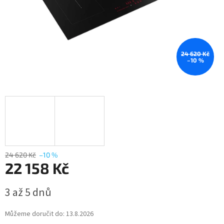
24 620 Kč
–10 %
24 620 Kč
–10 %
22 158 Kč
Měrná
3 až 5 dnů
cena:
Můžeme doručit do:
13.8.2026