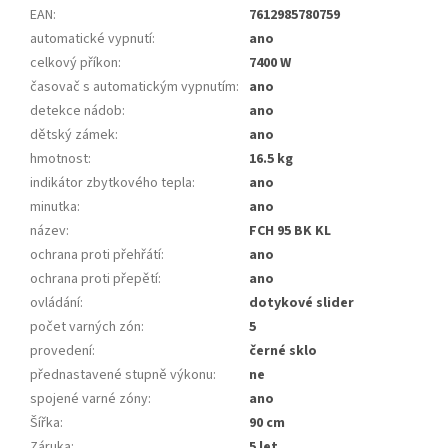
EAN
:
7612985780759
automatické vypnutí
:
ano
celkový příkon
:
7400 W
časovač s automatickým vypnutím
:
ano
detekce nádob
:
ano
dětský zámek
:
ano
hmotnost
:
16.5 kg
indikátor zbytkového tepla
:
ano
minutka
:
ano
název
:
FCH 95 BK KL
ochrana proti přehřátí
:
ano
ochrana proti přepětí
:
ano
ovládání
:
dotykové slider
počet varných zón
:
5
provedení
:
černé sklo
přednastavené stupně výkonu
:
ne
spojené varné zóny
:
ano
Šířka
:
90 cm
Záruka
:
5 let