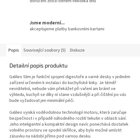
doručení zboží během několika dnů
Jsme moderní...
akceptujeme platby bankovními kartami
Popis
Související soubory (5)
Diskuze
Detailní popis produktu
Galileo Slim je funkční spojení digestoře a varné desky v jediném
zařízení určeném k instalaci do kuchyňské linky. Je téměř
neviditelná, nebude vám překážet při vaření ani bránit ve
výhledu, kuchyň se díky ní stane vzdušnější a při čištění po vás
bude vyžadovat jen minimální péči.
Galileo vyniká voděodolnou technologií motoru, která zaručuje
bezpečnost i v případě náhodného rozlití tekutin v oblasti sání.
Jeho inteligentní a kompaktní design navíc ponechává dostatek
volného prostoru ve spodní skříňce, aby bylo možné umístit
zásuvku na nádobí přímo pod varnou desku.