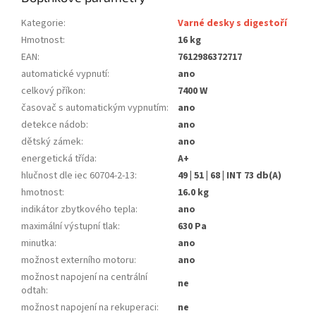
Kategorie
:
Varné desky s digestoří
Hmotnost
:
16 kg
EAN
:
7612986372717
automatické vypnutí
:
ano
celkový příkon
:
7400 W
časovač s automatickým vypnutím
:
ano
detekce nádob
:
ano
dětský zámek
:
ano
energetická třída
:
A+
hlučnost dle iec 60704-2-13
:
49 | 51 | 68 | INT 73 db(A)
hmotnost
:
16.0 kg
indikátor zbytkového tepla
:
ano
maximální výstupní tlak
:
630 Pa
minutka
:
ano
možnost externího motoru
:
ano
možnost napojení na centrální
ne
odtah
:
možnost napojení na rekuperaci
:
ne