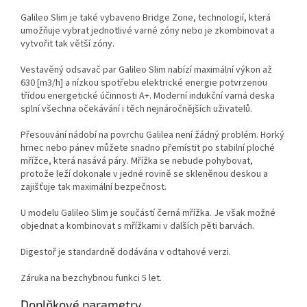
Galileo Slim je také vybaveno Bridge Zone, technologií, která
umožňuje vybrat jednotlivé varné zóny nebo je zkombinovat a
vytvořit tak větší zóny.
Vestavěný odsavač par Galileo Slim nabízí maximální výkon až
630 [m3/h] a nízkou spotřebu elektrické energie potvrzenou
třídou energetické účinnosti A+. Moderní indukční varná deska
splní všechna očekávání i těch nejnáročnějších uživatelů.
Přesouvání nádobí na povrchu Galilea není žádný problém. Horký
hrnec nebo pánev můžete snadno přemístit po stabilní ploché
mřížce, která nasává páry. Mřížka se nebude pohybovat,
protože leží dokonale v jedné rovině se skleněnou deskou a
zajišťuje tak maximální bezpečnost.
U modelu Galileo Slim je součástí černá mřížka. Je však možné
objednat a kombinovat s mřížkami v dalších pěti barvách.
Digestoř je standardně dodávána v odtahové verzi.
Záruka na bezchybnou funkci 5 let.
Doplňkové parametry