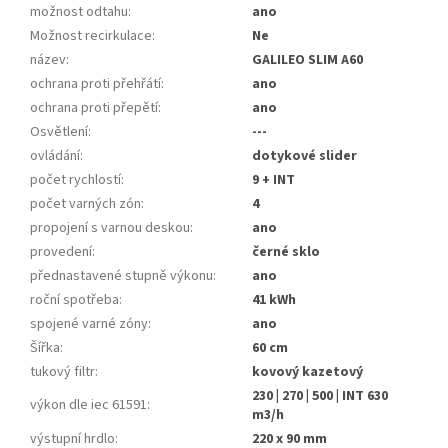
možnost odtahu
:
ano
Možnost recirkulace
:
Ne
název
:
GALILEO SLIM A60
ochrana proti přehřátí
:
ano
ochrana proti přepětí
:
ano
Osvětlení
:
---
ovládání
:
dotykové slider
počet rychlostí
:
9 + INT
počet varných zón
:
4
propojení s varnou deskou
:
ano
provedení
:
černé sklo
přednastavené stupně výkonu
:
ano
roční spotřeba
:
41 kWh
spojené varné zóny
:
ano
Šířka
:
60 cm
tukový filtr
:
kovový kazetový
230 | 270 | 500 | INT 630
výkon dle iec 61591
:
m3/h
výstupní hrdlo
:
220 x 90 mm