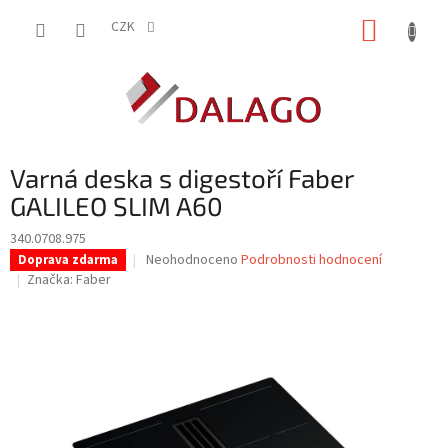
Přejít
NÁKUP
na
CZK
obsah
KOŠÍK
Varná deska s digestoří Faber
GALILEO SLIM A60
340.0708.975
Průměrné
Neohodnoceno
Podrobnosti hodnocení
Doprava zdarma
hodnocení
Značka:
Faber
produktu
je
0,0
z
5
hvězdiček.