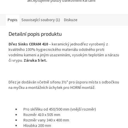
akceptujeme platby bankovními kartami
Popis
Související soubory (1)
Diskuze
Detailní popis produktu
Dřez Sinks CERAM 410
– keramický jednodřez vyrobený z
kvalitního 100% hygiecnického materiálu odolného proti
vodnímu kameni a jiným usazeninám, vysokým teplotám a nárazu
či vrypu.
Záruka 5 let.
Dřez je dodáván včetně sifonu 3½" pro úsporu místa s odbočkou
na myčku a montážních úchytek pro HORNÍ montáž.
Pro skříňku od 450/500 mm (vnější rozměr)
Rozměr 410 x 505 mm
Rozměr vany 340 x 400 mm
Hloubka 200 mm