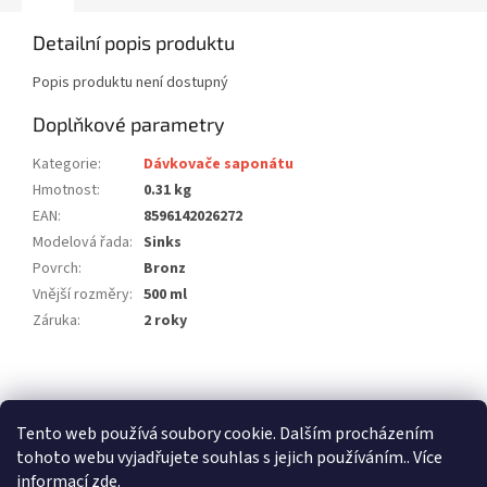
Detailní popis produktu
Popis produktu není dostupný
Doplňkové parametry
Kategorie
:
Dávkovače saponátu
Hmotnost
:
0.31 kg
EAN
:
8596142026272
Modelová řada
:
Sinks
Povrch
:
Bronz
Vnější rozměry
:
500 ml
Záruka
:
2 roky
Z
á
stavební pouzdra ECLISSE
stavební pouzdra JAP
p
Tento web používá soubory cookie. Dalším procházením
stavební pouzdra SCRIGNO
a
tohoto webu vyjadřujete souhlas s jejich používáním.. Více
t
informací
zde
.