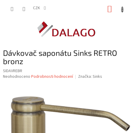
Přejít
NÁKUP
na
CZK
obsah
KOŠÍK
Dávkovač saponátu Sinks RETRO
bronz
SIDAVREBR
Průměrné
Neohodnoceno
Podrobnosti hodnocení
Značka:
Sinks
hodnocení
produktu
je
0,0
z
5
hvězdiček.