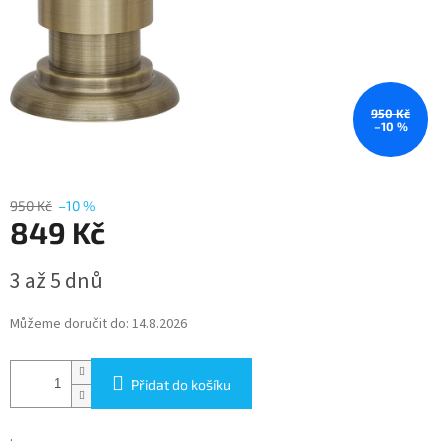
950 Kč
–10 %
950 Kč
–10 %
849 Kč
Měrná
3 až 5 dnů
cena:
Můžeme doručit do:
14.8.2026
Přidat do košíku
.