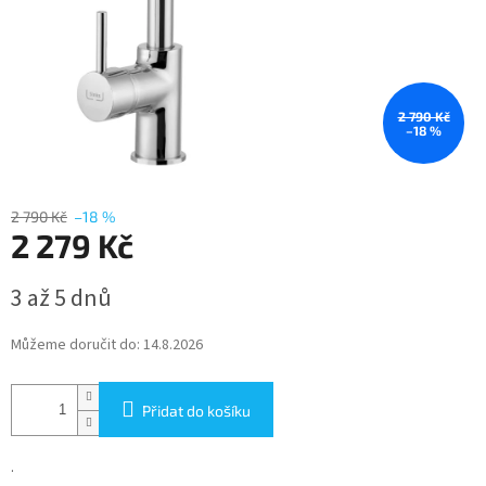
2 790 Kč
–18 %
2 790 Kč
–18 %
2 279 Kč
Měrná
3 až 5 dnů
cena:
Můžeme doručit do:
14.8.2026
Přidat do košíku
.