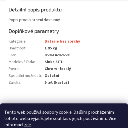
Detailní popis produktu
Popis produktu není dostupný
Doplňkové parametry
Kategorie
:
Baterie bez sprchy
Hmotnost
:
1.95 kg
EAN
:
8596142026593
Modelová řada
:
Sinks SFT
Povrch
:
Chrom - lesklý
Speciální možnosti
:
Ostatní
Záruka
:
5 let (kartuš)
Z
á
stavební pouzdra ECLISSE
stavební pouzdra JAP
p
Tento web používá soubory cookie. Dalším procházením
stavební pouzdra SCRIGNO
a
tohoto webu vyjadřujete souhlas s jejich používáním.. Více
t
informací
zde
.