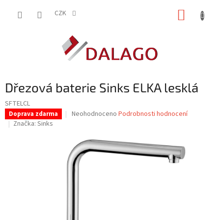
Přejít
NÁKUP
na
CZK
obsah
KOŠÍK
Dřezová baterie Sinks ELKA lesklá
SFTELCL
Průměrné
Neohodnoceno
Podrobnosti hodnocení
Doprava zdarma
hodnocení
Značka:
Sinks
produktu
je
0,0
z
5
hvězdiček.