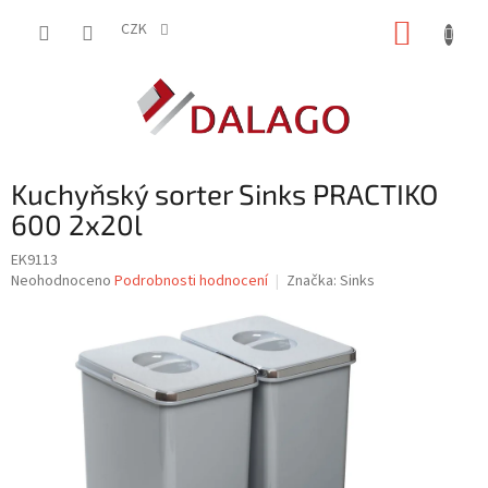
Přejít
NÁKUP
na
CZK
obsah
KOŠÍK
Kuchyňský sorter Sinks PRACTIKO
600 2x20l
EK9113
Průměrné
Neohodnoceno
Podrobnosti hodnocení
Značka:
Sinks
hodnocení
produktu
je
0,0
z
5
hvězdiček.