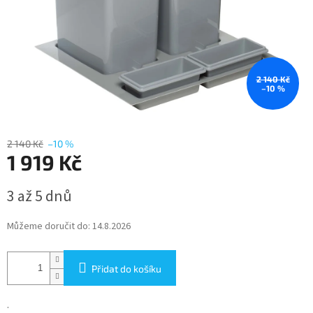
2 140 Kč
–10 %
2 140 Kč
–10 %
1 919 Kč
Měrná
3 až 5 dnů
cena:
Můžeme doručit do:
14.8.2026
Přidat do košíku
.