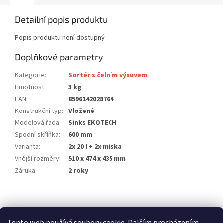
Detailní popis produktu
Popis produktu není dostupný
Doplňkové parametry
Kategorie
:
Sortér s čelním výsuvem
Hmotnost
:
3 kg
EAN
:
8596142028764
Konstrukční typ
:
Vložené
Modelová řada
:
Sinks EKOTECH
Spodní skříňka
:
600 mm
Varianta
:
2x 20 l + 2x miska
Vnější rozměry
:
510 x 474 x 435 mm
Záruka
:
2 roky
Z
á
stavební pouzdra ECLISSE
stavební pouzdra JAP
p
Tento web používá soubory cookie. Dalším procházením