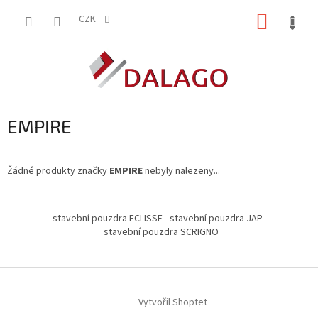
Přejít
NÁKUP
na
CZK
obsah
KOŠÍK
EMPIRE
Žádné produkty značky
EMPIRE
nebyly nalezeny...
Z
á
stavební pouzdra ECLISSE
stavební pouzdra JAP
p
stavební pouzdra SCRIGNO
a
t
í
Vytvořil Shoptet