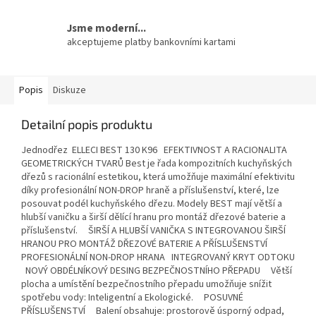
Jsme moderní...
akceptujeme platby bankovními kartami
Popis
Diskuze
Detailní popis produktu
Jednodřez ELLECI BEST 130 K96 EFEKTIVNOST A RACIONALITA
GEOMETRICKÝCH TVARŮ Best je řada kompozitních kuchyňských
dřezů s racionální estetikou, která umožňuje maximální efektivitu
díky profesionální NON-DROP hraně a příslušenství, které, lze
posouvat podél kuchyňského dřezu. Modely BEST mají větší a
hlubší vaničku a širší dělící hranu pro montáž dřezové baterie a
příslušenství. ŠIRŠÍ A HLUBŠÍ VANIČKA S INTEGROVANOU ŠIRŠÍ
HRANOU PRO MONTÁŽ DŘEZOVÉ BATERIE A PŘÍSLUŠENSTVÍ
PROFESIONÁLNÍ NON-DROP HRANA INTEGROVANÝ KRYT ODTOKU
NOVÝ OBDÉLNÍKOVÝ DESING BEZPEČNOSTNÍHO PŘEPADU Větší
plocha a umístění bezpečnostního přepadu umožňuje snížit
spotřebu vody: Inteligentní a Ekologické. POSUVNÉ
PŘÍSLUŠENSTVÍ Balení obsahuje: prostorově úsporný odpad,