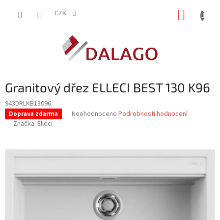
Přejít
NÁKUP
na
CZK
obsah
KOŠÍK
Granitový dřez ELLECI BEST 130 K96
943DRLKB13096
Průměrné
Neohodnoceno
Podrobnosti hodnocení
Doprava zdarma
hodnocení
Značka:
Elleci
produktu
je
0,0
z
5
hvězdiček.