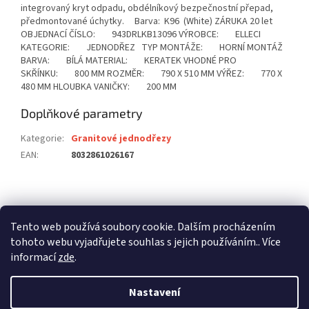
integrovaný kryt odpadu, obdélníkový bezpečnostní přepad,
předmontované úchytky. Barva: K96 (White) ZÁRUKA 20 let
OBJEDNACÍ ČÍSLO: 943DRLKB13096 VÝROBCE: ELLECI
KATEGORIE: JEDNODŘEZ TYP MONTÁŽE: HORNÍ MONTÁŽ
BARVA: BÍLÁ MATERIAL: KERATEK VHODNÉ PRO
SKŘÍNKU: 800 MM ROZMĚR: 790 X 510 MM VÝŘEZ: 770 X
480 MM HLOUBKA VANIČKY: 200 MM
Doplňkové parametry
Kategorie
:
Granitové jednodřezy
EAN
:
8032861026167
Z
á
stavební pouzdra ECLISSE
stavební pouzdra JAP
p
Tento web používá soubory cookie. Dalším procházením
stavební pouzdra SCRIGNO
a
tohoto webu vyjadřujete souhlas s jejich používáním.. Více
t
informací
zde
.
í
Nastavení
Vytvořil Shoptet