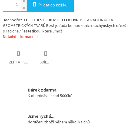
Přidat do košíku
Jednodřez ELLECI BEST 130 K96 EFEKTIVNOST A RACIONALITA
GEOMETRICKÝCH TVARŮ Best je řada kompozitních kuchyňských dřezů
s racionální estetikou, která umož
Detailní informace
ZEPTAT SE
SDÍLET
Dárek zdarma
K objednávce nad 5000kč
Jsme rychlí...
doručení zboží během několika dnů