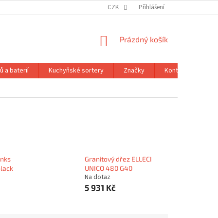
CZK
Přihlášení
NÁKUPNÍ
Prázdný košík
KOŠÍK
 a baterií
Kuchyňské sortery
Značky
Kontakty
Ob
inks
Granitový dřez ELLECI
lack
UNICO 480 G40
Na dotaz
5 931 Kč