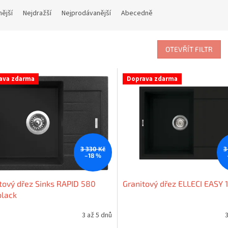
nější
Nejdražší
Nejprodávanější
Abecedně
OTEVŘÍT FILTR
ava zdarma
Doprava zdarma
3 330 Kč
3
–18 %
tový dřez Sinks RAPID 580
Granitový dřez ELLECI EASY 
black
3 až 5 dnů
3