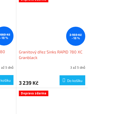
 660 Kč
3 959 Kč
–18 %
–18 %
780
Granitový dřez Sinks RAPID 780 XC
Granblack
 až 5 dnů
3 až 5 dnů
 košíku
Do košíku
3 239 Kč
Doprava zdarma