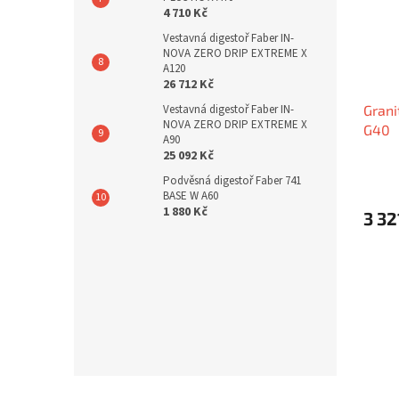
4 710 Kč
Vestavná digestoř Faber IN-
NOVA ZERO DRIP EXTREME X
A120
26 712 Kč
Vestavná digestoř Faber IN-
Grani
NOVA ZERO DRIP EXTREME X
G40
A90
25 092 Kč
Podvěsná digestoř Faber 741
BASE W A60
1 880 Kč
3 32