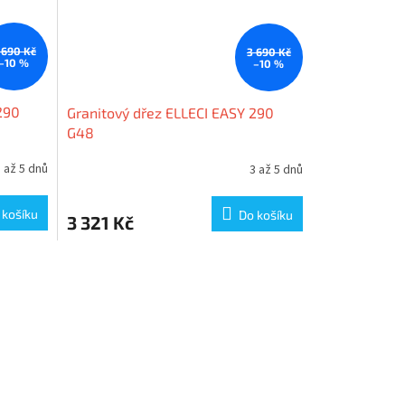
 690 Kč
3 690 Kč
–10 %
–10 %
290
Granitový dřez ELLECI EASY 290
G48
 až 5 dnů
3 až 5 dnů
 košíku
Do košíku
3 321 Kč