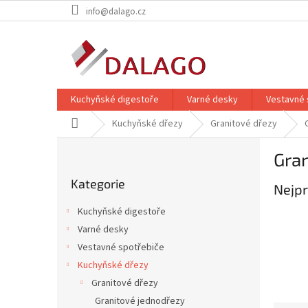
Přejít
info@dalago.cz
na
obsah
Kuchyňské digestoře
Varné desky
Vestavné 
Domů
Kuchyňské dřezy
Granitové dřezy
P
Gra
o
Přeskočit
s
Kategorie
kategorie
Nejpr
t
r
Kuchyňské digestoře
a
Varné desky
n
Vestavné spotřebiče
n
í
Kuchyňské dřezy
p
Granitové dřezy
a
Granitové jednodřezy