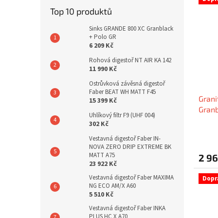
Top 10 produktů
Sinks GRANDE 800 XC Granblack
+ Polo GR
6 209 Kč
Rohová digestoř NT AIR KA 142
11 990 Kč
Ostrůvková závěsná digestoř
Faber BEAT WH MATT F45
Grani
15 399 Kč
Gran
Uhlíkový filtr F9 (UHF 004)
302 Kč
Vestavná digestoř Faber IN-
NOVA ZERO DRIP EXTREME BK
MATT A75
2 96
23 922 Kč
Vestavná digestoř Faber MAXIMA
Dopr
NG ECO AM/X A60
5 510 Kč
Vestavná digestoř Faber INKA
PLUS HC X A70