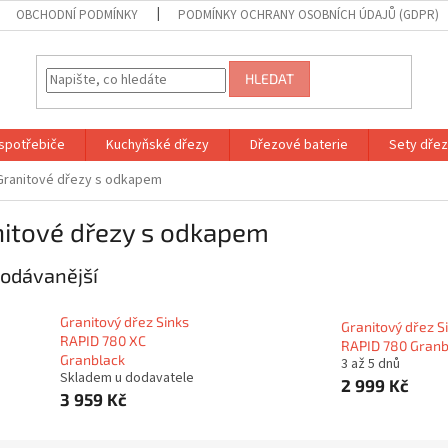
OBCHODNÍ PODMÍNKY
PODMÍNKY OCHRANY OSOBNÍCH ÚDAJŮ (GDPR)
HLEDAT
spotřebiče
Kuchyňské dřezy
Dřezové baterie
Sety dřezů
Granitové dřezy s odkapem
nitové dřezy s odkapem
odávanější
Granitový dřez Sinks
Granitový dřez S
RAPID 780 XC
RAPID 780 Granb
Granblack
3 až 5 dnů
Skladem u dodavatele
2 999 Kč
3 959 Kč