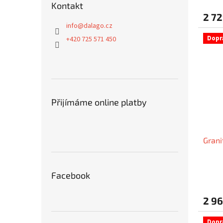
Kontakt
2 72
info
@
dalago.cz
Dopr
+420 725 571 450
Přijímáme online platby
Grani
Facebook
2 96
Dopr