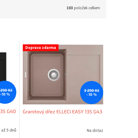
103
položek celkem
Doprava zdarma
 290 Kč
3 290 Kč
–10 %
–10 %
135 G40
Granitový dřez ELLECI EASY 135 G43
 až 5 dnů
Na dotaz