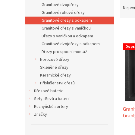
Ř
n
Granitové dvojdřezy
a
e
Nejlev
Granitové rohové dřezy
z
l
e
Granitové dřezy s odkapem
n
Granitové dřezy s vaničkou
í
Dřezy s vaničkou a odkapem
p
V
Granitové dvojdřezy s odkapem
r
Dopr
ý
Dřezy pro spodní montáž
o
p
Nerezové dřezy
d
i
u
Skleněné dřezy
s
k
Keramické dřezy
p
t
r
Příslušenství dřezů
ů
o
Dřezové baterie
d
Sety dřezů a baterií
u
Kuchyňské sortery
Grani
k
Značky
Gran
t
ů