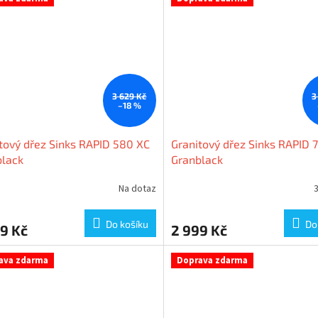
3 629 Kč
3
–18 %
tový dřez Sinks RAPID 580 XC
Granitový dřez Sinks RAPID 
black
Granblack
Na dotaz
3
Do košíku
Do
9 Kč
2 999 Kč
ava zdarma
Doprava zdarma