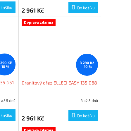
 košíku
Do košíku
2 961 Kč
Doprava zdarma
 290 Kč
3 290 Kč
–10 %
–10 %
135 G51
Granitový dřez ELLECI EASY 135 G68
 až 5 dnů
3 až 5 dnů
 košíku
Do košíku
2 961 Kč
Doprava zdarma