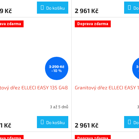
Do košíku
Do
9 Kč
2 961 Kč
ava zdarma
Doprava zdarma
3 290 Kč
3
–10 %
tový dřez ELLECI EASY 135 G48
Granitový dřez ELLECI EASY 
3 až 5 dnů
3
Do košíku
Do
1 Kč
2 961 Kč
ava zdarma
Doprava zdarma