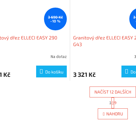
3 690 Kč
3
–10 %
tový dřez ELLECI EASY 290
Granitový dřez ELLECI EASY 
G43
Na dotaz
3
Do košíku
Do
1 Kč
3 321 Kč
NAČÍST 12 DALŠÍCH
S
1
9
O
t
r
v
NAHORU
á
l
n
á
k
d
o
a
v