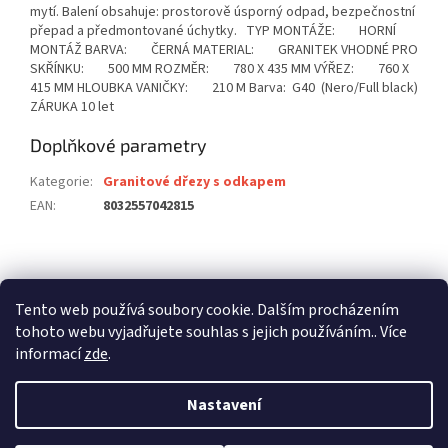
mytí. Balení obsahuje: prostorově úsporný odpad, bezpečnostní
přepad a předmontované úchytky. TYP MONTÁŽE: HORNÍ
MONTÁŽ BARVA: ČERNÁ MATERIAL: GRANITEK VHODNÉ PRO
SKŘÍNKU: 500 MM ROZMĚR: 780 X 435 MM VÝŘEZ: 760 X
415 MM HLOUBKA VANIČKY: 210 M Barva: G40 (Nero/Full black)
ZÁRUKA 10 let
Doplňkové parametry
Kategorie
:
Granitové dřezy s odkapem
EAN
:
8032557042815
Z
á
stavební pouzdra ECLISSE
stavební pouzdra JAP
p
Tento web používá soubory cookie. Dalším procházením
stavební pouzdra SCRIGNO
a
tohoto webu vyjadřujete souhlas s jejich používáním.. Více
t
informací
zde
.
í
Nastavení
Vytvořil Shoptet