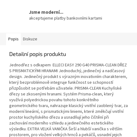
Jsme moderní...
akceptujeme platby bankovními kartami
Popis
Diskuze
Detailní popis produktu
Jednodřez s odkapem ELLECI EASY 290 G40 PRISMA-CLEAN DŘEZ
S PRISMATICKÝMI HRANAMI Jednoduchý, jedinečný a nadčasový
design. Jedinečný produkt s výrazným inovativním charakterem,
který bezproblémově integruje funkčnost se schopností
přizpůsobit se potřebám uživatele. PRISMA-CLEAN Kuchyňské
dřezy se zkosenými hranami. Systém Prisma-clean, který
využívá polyedrickou povahu tohoto konkrétního
geometrického tvaru, nahrazuje klasický vnitřní zaoblený tvar, za
moderní lineární, s prismatickými liniemi, které změkčují vnitřní
prostor kuchyňského dřezu a usnadňují jeho čištění při
zachování moderního vzhledu a jedinečného estetického
výsledku. EXTRA VELKÁ VANIČKA Širší a hlubší vanička s větším
prostorem, pro vložení velkých hrnců a pekáčů, usnadní jejich