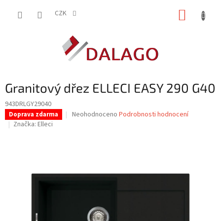
Přejít
NÁKUP
na
CZK
obsah
KOŠÍK
Granitový dřez ELLECI EASY 290 G40
943DRLGY29040
Průměrné
Neohodnoceno
Podrobnosti hodnocení
Doprava zdarma
hodnocení
Značka:
Elleci
produktu
je
0,0
z
5
hvězdiček.