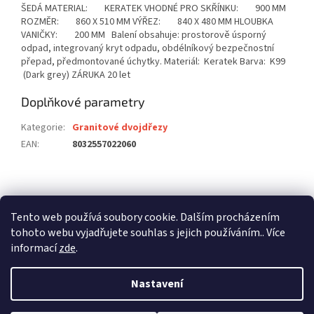
ŠEDÁ MATERIAL: KERATEK VHODNÉ PRO SKŘÍNKU: 900 MM
ROZMĚR: 860 X 510 MM VÝŘEZ: 840 X 480 MM HLOUBKA
VANIČKY: 200 MM Balení obsahuje: prostorově úsporný
odpad, integrovaný kryt odpadu, obdélníkový bezpečnostní
přepad, předmontované úchytky. Materiál: Keratek Barva: K99
(Dark grey) ZÁRUKA 20 let
Doplňkové parametry
Kategorie
:
Granitové dvojdřezy
EAN
:
8032557022060
Z
á
stavební pouzdra ECLISSE
stavební pouzdra JAP
p
Tento web používá soubory cookie. Dalším procházením
stavební pouzdra SCRIGNO
a
tohoto webu vyjadřujete souhlas s jejich používáním.. Více
t
informací
zde
.
í
Nastavení
Vytvořil Shoptet