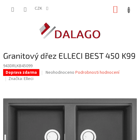
Přejít
NÁKUP
na
CZK
obsah
KOŠÍK
Granitový dřez ELLECI BEST 450 K99
943DRLKB45099
Průměrné
Neohodnoceno
Podrobnosti hodnocení
Doprava zdarma
hodnocení
Značka:
Elleci
produktu
je
0,0
z
5
hvězdiček.