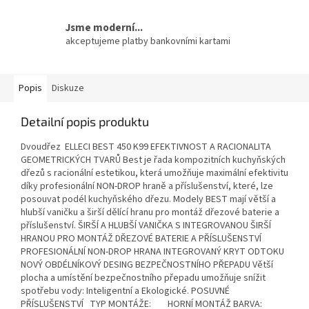
Jsme moderní...
akceptujeme platby bankovními kartami
Popis
Diskuze
Detailní popis produktu
Dvoudřez ELLECI BEST 450 K99 EFEKTIVNOST A RACIONALITA
GEOMETRICKÝCH TVARŮ Best je řada kompozitních kuchyňských
dřezů s racionální estetikou, která umožňuje maximální efektivitu
díky profesionální NON-DROP hraně a příslušenství, které, lze
posouvat podél kuchyňského dřezu. Modely BEST mají větší a
hlubší vaničku a širší dělící hranu pro montáž dřezové baterie a
příslušenství. ŠIRŠÍ A HLUBŠÍ VANIČKA S INTEGROVANOU ŠIRŠÍ
HRANOU PRO MONTÁŽ DŘEZOVÉ BATERIE A PŘÍSLUŠENSTVÍ
PROFESIONÁLNÍ NON-DROP HRANA INTEGROVANÝ KRYT ODTOKU
NOVÝ OBDÉLNÍKOVÝ DESING BEZPEČNOSTNÍHO PŘEPADU Větší
plocha a umístění bezpečnostního přepadu umožňuje snížit
spotřebu vody: Inteligentní a Ekologické. POSUVNÉ
PŘÍSLUŠENSTVÍ TYP MONTÁŽE: HORNÍ MONTÁŽ BARVA: