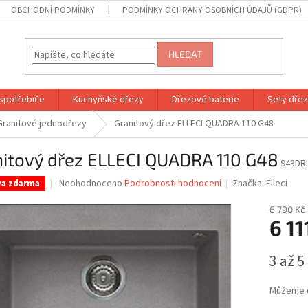
OBCHODNÍ PODMÍNKY
PODMÍNKY OCHRANY OSOBNÍCH ÚDAJŮ (GDPR)
HLEDAT
spotřebiče
Kuchyňské dřezy
Dřezové baterie
Sety dřezů
Granitové jednodřezy
Granitový dřez ELLECI QUADRA 110 G48
nitový dřez ELLECI QUADRA 110 G48
943DR
Průměrné
Neohodnoceno
Podrobnosti hodnocení
Značka:
Elleci
va zdarma
hodnocení
produktu
6 790 Kč
je
6 11
0,0
z
Měrná
3 až 5
5
cena:
hvězdiček.
Můžeme d