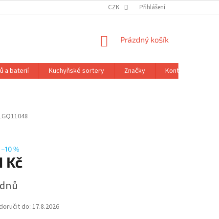
CZK
Přihlášení
NÁKUPNÍ
Prázdný košík
KOŠÍK
 a baterií
Kuchyňské sortery
Značky
Kontakty
Ob
LGQ11048
–10 %
1 Kč
 dnů
oručit do:
17.8.2026