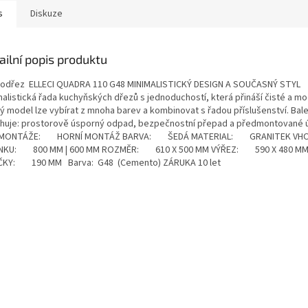
s
Diskuze
ailní popis produktu
odřez ELLECI QUADRA 110 G48 MINIMALISTICKÝ DESIGN A SOUČASNÝ STYL
alistická řada kuchyňských dřezů s jednoduchostí, která přináší čisté a mod
ý model lze vybírat z mnoha barev a kombinovat s řadou příslušenství. Bale
huje: prostorově úsporný odpad, bezpečnostní přepad a předmontované 
 MONTÁŽE: HORNÍ MONTÁŽ BARVA: ŠEDÁ MATERIAL: GRANITEK VHO
NKU: 800 MM | 600 MM ROZMĚR: 610 X 500 MM VÝŘEZ: 590 X 480 M
ČKY: 190 MM Barva: G48 (Cemento) ZÁRUKA 10 let