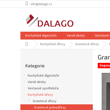
Přejít
info@dalago.cz
na
obsah
Kuchyňské digestoře
Varné desky
Vestavné 
Domů
Kuchyňské dřezy
Granitové dřezy
P
Gra
o
Přeskočit
s
Kategorie
kategorie
Dopra
t
r
Kuchyňské digestoře
a
Varné desky
n
Vestavné spotřebiče
n
í
Kuchyňské dřezy
p
Granitové dřezy
a
Granitové jednodřezy