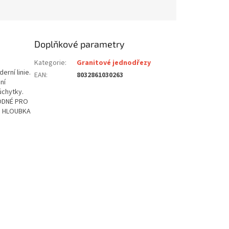
Doplňkové parametry
Kategorie
:
Granitové jednodřezy
erní linie.
EAN
:
8032861030263
ní
úchytky.
DNÉ PRO
M HLOUBKA