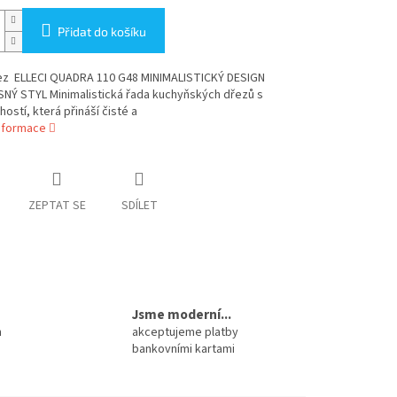
Přidat do košíku
z ELLECI QUADRA 110 G48 MINIMALISTICKÝ DESIGN
NÝ STYL Minimalistická řada kuchyňských dřezů s
ostí, která přináší čisté a
informace
ZEPTAT SE
SDÍLET
Jsme moderní...
m
akceptujeme platby
bankovními kartami