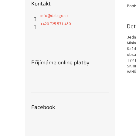
Kontakt
Popi
info
@
dalago.cz
+420 725 571 450
Det
Jedn
Minim
Každ
obsa
TYP
Přijímáme online platby
SKŘÍ
VANI
Facebook