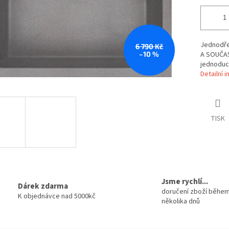
Jednodře
6 790 Kč
–10 %
A SOUČAS
jednoduch
Detailní 
TISK
Jsme rychlí...
Dárek zdarma
doručení zboží běhe
K objednávce nad 5000kč
několika dnů