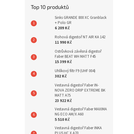
Top 10 produktů
Sinks GRANDE 800 XC Granblack
+ Polo GR
6 209 Kč
Rohová digestoř NT AIR KA 142
11 990 Kč
Ostrůvková závěsná digestoř
Faber BEAT WH MATT F45
15 399 Kč
Uhlíkový filtr F9 (UHF 004)
302 Kč
Vestavná digestoř Faber IN-
NOVA ZERO DRIP EXTREME BK
MATT A75
23 922 Kč
Vestavná digestoř Faber MAXIMA
NG ECO AM/X A60
5 510 Kč
Vestavná digestoř Faber INKA
PLUS HC X A70