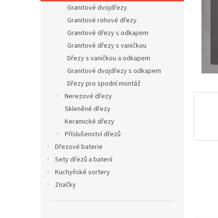
n
Granitové dvojdřezy
e
Granitové rohové dřezy
l
Granitové dřezy s odkapem
Granitové dřezy s vaničkou
Dřezy s vaničkou a odkapem
Granitové dvojdřezy s odkapem
Dřezy pro spodní montáž
Nerezové dřezy
Skleněné dřezy
Keramické dřezy
Příslušenství dřezů
Dřezové baterie
Sety dřezů a baterií
Kuchyňské sortery
Značky