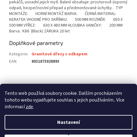
pekáčů, usnadní jejich mytí. Balení obsahuje: prostorově úsporný
odpad, bezpečnostní přepad a předmontované úchytky. TYP
MONTÁŽE: HORNÍ MONTÁŽ BARVA: ČERNÁ MATERIAL:
KERATEK VHODNÉ PRO SKŘÍNKU: 500 MM ROZMĚR: 650 X
500 MM VÝŘEZ: 630 X 480 MM HLOUBKA VANIČKY: 200 MM
Barva: K86 (Black) ZÁRUKA 20 let
Doplňkové parametry
Kategorie
:
Granitové dřezy s odkapem
EAN
:
8031873028893
Z
á
stavební pouzdra ECLISSE
stavební pouzdra JAP
p
Tento web používá soubory cookie. Dalším procházením
stavební pouzdra SCRIGNO
a
tohoto webu vyjadřujete souhlas s jejich používáním.. Více
t
informací
zde
.
í
Nastavení
Vytvořil Shoptet