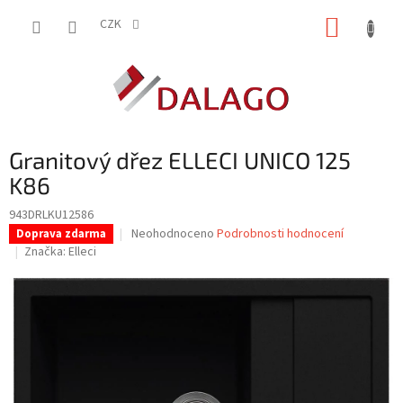
Přejít
NÁKUP
na
CZK
obsah
KOŠÍK
Granitový dřez ELLECI UNICO 125
K86
943DRLKU12586
Průměrné
Neohodnoceno
Podrobnosti hodnocení
Doprava zdarma
hodnocení
Značka:
Elleci
produktu
je
0,0
z
5
hvězdiček.