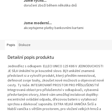
Jsme rychlí...
doručení zboží během několika dnů
Jsme moderní...
akceptujeme platby bankovními kartami
Popis
Diskuze
Detailní popis produktu
Jednodřez s odkapem ELLECI UNICO 125 K86 V JEDNODUCHOSTI
JE SÍLA Unikátní to je kouzelné slovo. Být unikátní znamená
představit si a vytvořit produkt, který předtím neexistoval,
definovat svoje touhy, zkoušet nové možnosti a objevovat nové
cesty. Ty Vaše. INTEGROVANÝ PROSTOR PRO PŘÍSLUŠENSTVÍ
Integrovaná oblast pro příslušenství v odkapávači, vybavená
předvrtanými otvory, které vám umožňují instalovat doplňky:
excentrické ovládání odpadu, dřezovou baterii s vytahovací
sprchou a dávkovač saponátu. EXTRA VELKÁ VANIČKA Širší a
hlubší vanička s větším prostorem, pro vložení velkých hrnců a