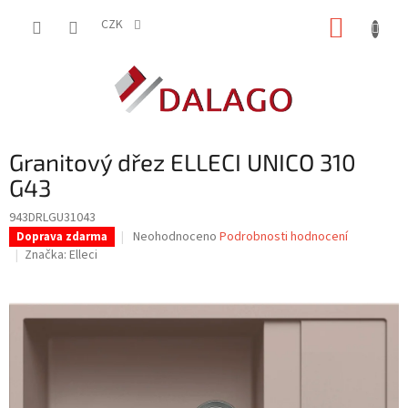
Přejít
NÁKUP
na
CZK
obsah
KOŠÍK
Granitový dřez ELLECI UNICO 310
G43
943DRLGU31043
Průměrné
Neohodnoceno
Podrobnosti hodnocení
Doprava zdarma
hodnocení
Značka:
Elleci
produktu
je
0,0
z
5
hvězdiček.