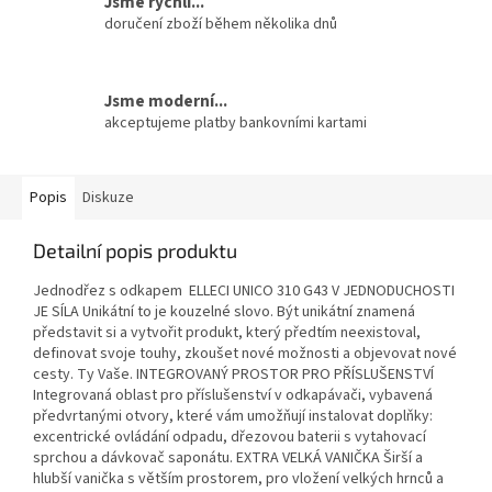
Jsme rychlí...
doručení zboží během několika dnů
Jsme moderní...
akceptujeme platby bankovními kartami
Popis
Diskuze
Detailní popis produktu
Jednodřez s odkapem ELLECI UNICO 310 G43 V JEDNODUCHOSTI
JE SÍLA Unikátní to je kouzelné slovo. Být unikátní znamená
představit si a vytvořit produkt, který předtím neexistoval,
definovat svoje touhy, zkoušet nové možnosti a objevovat nové
cesty. Ty Vaše. INTEGROVANÝ PROSTOR PRO PŘÍSLUŠENSTVÍ
Integrovaná oblast pro příslušenství v odkapávači, vybavená
předvrtanými otvory, které vám umožňují instalovat doplňky:
excentrické ovládání odpadu, dřezovou baterii s vytahovací
sprchou a dávkovač saponátu. EXTRA VELKÁ VANIČKA Širší a
hlubší vanička s větším prostorem, pro vložení velkých hrnců a