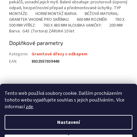
pekáčů, usnadní jejich mytí. Balení obsahuje: prostorově úsporný
odpad, bezpečnostní přepad a předmontované úchytky. TYP
MONTÁŽE: HORNÍ MONTÁŽ BARVA: BÉŽOVÁ MATERIAL:
GRANITEK VHODNÉ PRO SKŘÍNKU: 600 MM ROZMĚR: 780 X
500 MM VÝŘEZ: 760 X 480 MM HLOUBKA VANIČKY: 200 MM
Barva: G43 (Tortora) ZÁRUKA 10 let
Doplňkové parametry
Kategorie
:
Granitové dřezy s odkapem
EAN
:
8032557039440
Z
á
stavební pouzdra ECLISSE
stavební pouzdra JAP
p
Tento web používá soubory cookie. Dalším procházením
stavební pouzdra SCRIGNO
a
tohoto webu vyjadřujete souhlas s jejich používáním.. Více
t
informací
zde
.
í
Nastavení
Vytvořil Shoptet