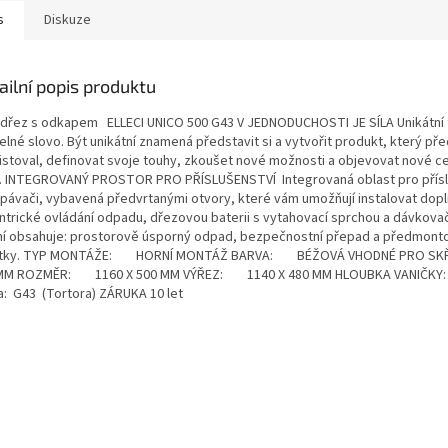
s
Diskuze
ailní popis produktu
dřez s odkapem ELLECI UNICO 500 G43 V JEDNODUCHOSTI JE SÍLA Unikátní 
lné slovo. Být unikátní znamená představit si a vytvořit produkt, který př
istoval, definovat svoje touhy, zkoušet nové možnosti a objevovat nové ce
. INTEGROVANÝ PROSTOR PRO PŘÍSLUŠENSTVÍ Integrovaná oblast pro přísl
pávači, vybavená předvrtanými otvory, které vám umožňují instalovat dopl
ntrické ovládání odpadu, dřezovou baterii s vytahovací sprchou a dávkova
ní obsahuje: prostorově úsporný odpad, bezpečnostní přepad a předmont
ytky. TYP MONTÁŽE: HORNÍ MONTÁŽ BARVA: BÉŽOVÁ VHODNÉ PRO 
MM ROZMĚR: 1160 X 500 MM VÝŘEZ: 1140 X 480 MM HLOUBKA VANIČK
a: G43 (Tortora) ZÁRUKA 10 let