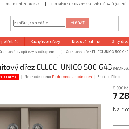
OBCHODNÍ PODMÍNKY
PODMÍNKY OCHRANY OSOBNÍCH ÚDAJŮ (GDPR)
HLEDAT
spotřebiče
Kuchyňské dřezy
Dřezové baterie
Sety dřezů
Granitové dvojdřezy s odkapem
Granitový dřez ELLECI UNICO 500 G43
nitový dřez ELLECI UNICO 500 G43
943DRLG
Průměrné
Neohodnoceno
Podrobnosti hodnocení
Značka:
Elleci
va zdarma
hodnocení
produktu
8 090 Kč
je
7 28
0,0
z
Měrná
Na do
5
cena:
hvězdiček.