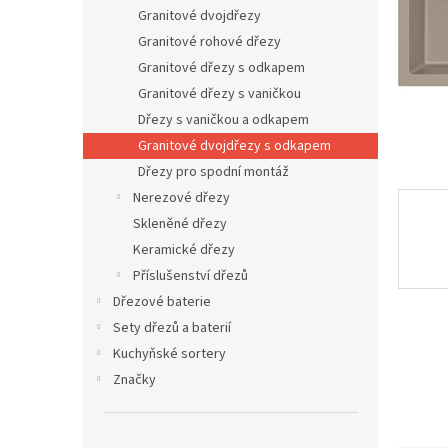
n
Granitové dvojdřezy
e
Granitové rohové dřezy
l
Granitové dřezy s odkapem
Granitové dřezy s vaničkou
Dřezy s vaničkou a odkapem
Granitové dvojdřezy s odkapem
Dřezy pro spodní montáž
Nerezové dřezy
Skleněné dřezy
Keramické dřezy
Příslušenství dřezů
Dřezové baterie
Sety dřezů a baterií
Kuchyňské sortery
Značky