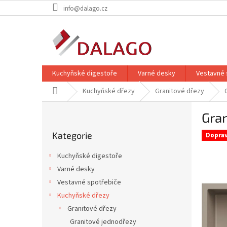
Přejít
info@dalago.cz
na
obsah
Kuchyňské digestoře
Varné desky
Vestavné 
Domů
Kuchyňské dřezy
Granitové dřezy
P
Gra
o
Přeskočit
s
Kategorie
kategorie
Dopra
t
r
Kuchyňské digestoře
a
Varné desky
n
Vestavné spotřebiče
n
í
Kuchyňské dřezy
p
Granitové dřezy
a
Granitové jednodřezy