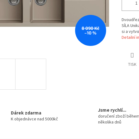
Dvoudřez
SÍLA Unik
8 090 Kč
si a vytv
–10 %
Detailní 
TISK
Jsme rychlí...
Dárek zdarma
doručení zboží běhe
K objednávce nad 5000kč
několika dnů