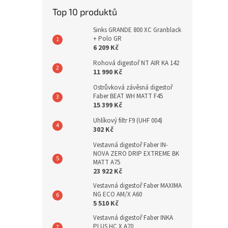
Top 10 produktů
Sinks GRANDE 800 XC Granblack
+ Polo GR
6 209 Kč
Rohová digestoř NT AIR KA 142
11 990 Kč
Ostrůvková závěsná digestoř
Faber BEAT WH MATT F45
15 399 Kč
Uhlíkový filtr F9 (UHF 004)
302 Kč
Vestavná digestoř Faber IN-
NOVA ZERO DRIP EXTREME BK
MATT A75
23 922 Kč
Vestavná digestoř Faber MAXIMA
NG ECO AM/X A60
5 510 Kč
Vestavná digestoř Faber INKA
PLUS HC X A70