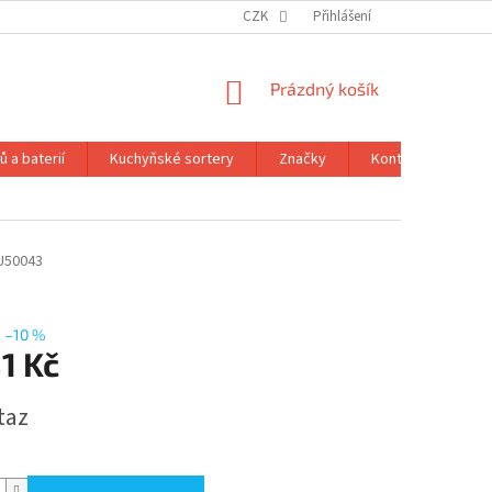
CZK
Přihlášení
NÁKUPNÍ
Prázdný košík
KOŠÍK
 a baterií
Kuchyňské sortery
Značky
Kontakty
Ob
U50043
–10 %
1 Kč
taz