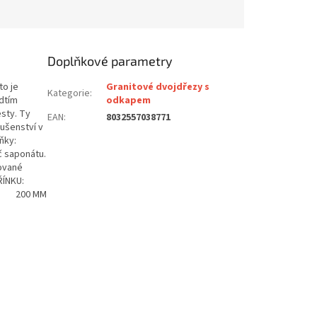
Doplňkové parametry
to je
Granitové dvojdřezy s
Kategorie
:
edtím
odkapem
sty. Ty
EAN
:
8032557038771
ušenství v
ňky:
č saponátu.
ované
SKŘÍNKU:
Y: 200 MM