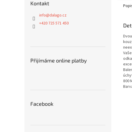
Kontakt
Popi
info
@
dalago.cz
+420 725 571 450
Det
Dvou
kouze
neex
Vaše
odka
Přijímáme online platby
exce
Bale
úch
800 
Barv
Facebook