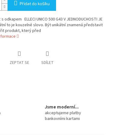
Přidat do košíku
 s odkapem ELLECI UNICO 500 G43 V JEDNODUCHOSTI JE
átní to je kouzelné slovo. Být unikátní znamená představit
ořit produkt, který před
informace
ZEPTAT SE
SDÍLET
Jsme moderní...
m
akceptujeme platby
bankovními kartami