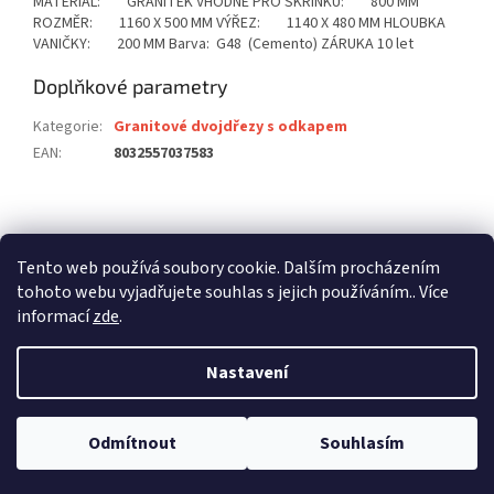
MATERIAL: GRANITEK VHODNÉ PRO SKŘÍNKU: 800 MM
ROZMĚR: 1160 X 500 MM VÝŘEZ: 1140 X 480 MM HLOUBKA
VANIČKY: 200 MM Barva: G48 (Cemento) ZÁRUKA 10 let
Doplňkové parametry
Kategorie
:
Granitové dvojdřezy s odkapem
EAN
:
8032557037583
Z
á
stavební pouzdra ECLISSE
stavební pouzdra JAP
p
Tento web používá soubory cookie. Dalším procházením
stavební pouzdra SCRIGNO
a
tohoto webu vyjadřujete souhlas s jejich používáním.. Více
t
informací
zde
.
í
Nastavení
Vytvořil Shoptet
Odmítnout
Souhlasím
Copyright 2026
dalago.cz
. Všechna práva vyhrazena.