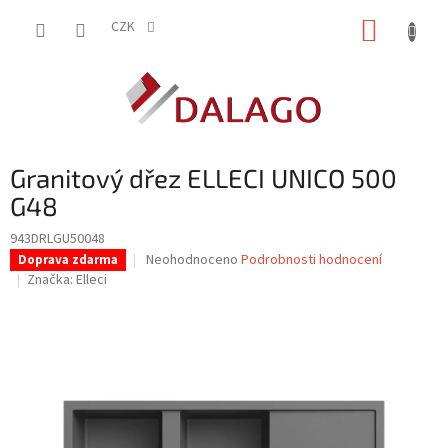
Přejít
NÁKUP
na
CZK
obsah
KOŠÍK
Granitový dřez ELLECI UNICO 500
G48
943DRLGU50048
Průměrné
Neohodnoceno
Podrobnosti hodnocení
Doprava zdarma
hodnocení
Značka:
Elleci
produktu
je
0,0
z
5
hvězdiček.