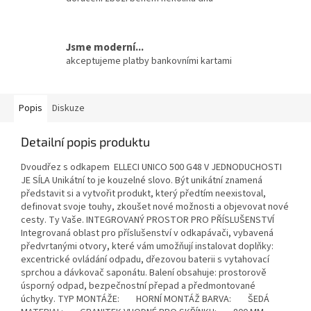
Jsme moderní...
akceptujeme platby bankovními kartami
Popis
Diskuze
Detailní popis produktu
Dvoudřez s odkapem ELLECI UNICO 500 G48 V JEDNODUCHOSTI
JE SÍLA Unikátní to je kouzelné slovo. Být unikátní znamená
představit si a vytvořit produkt, který předtím neexistoval,
definovat svoje touhy, zkoušet nové možnosti a objevovat nové
cesty. Ty Vaše. INTEGROVANÝ PROSTOR PRO PŘÍSLUŠENSTVÍ
Integrovaná oblast pro příslušenství v odkapávači, vybavená
předvrtanými otvory, které vám umožňují instalovat doplňky:
excentrické ovládání odpadu, dřezovou baterii s vytahovací
sprchou a dávkovač saponátu. Balení obsahuje: prostorově
úsporný odpad, bezpečnostní přepad a předmontované
úchytky. TYP MONTÁŽE: HORNÍ MONTÁŽ BARVA: ŠEDÁ