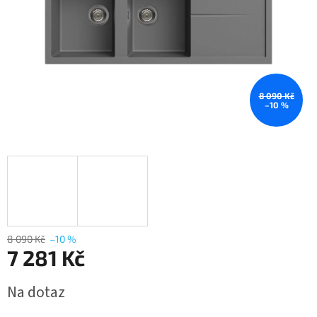
8 090 Kč
–10 %
8 090 Kč
–10 %
7 281 Kč
Měrná
Na dotaz
cena: