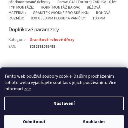
předmontované úchytky. Barva: G43 (Tortora) ZÁRUKA 10 let
TYP MONTÁŽE: HORNÍ MONTÁŽ BARVA: BÉŽOVÁ
MATERIAL: GRANITEK VHODNÉ PRO SKŘÍNKU: ROHOVÁ
ROZMĚR: 830 X 830 MM HLOUBKA VANIČKY: 190 MM
Doplňkové parametry
Kategorie
:
Granitové rohové dřezy
EAN
:
8032861065463
Z
á
stavební pouzdra ECLISSE
stavební pouzdra JAP
p
Tento web používá soubory cookie. Dalším procházením
stavební pouzdra SCRIGNO
a
tohoto webu vyjadřujete souhlas s jejich používáním.. Více
t
informací
zde
.
í
Nastavení
Vytvořil Shoptet
Odmítnout
Souhlasím
Copyright 2026
dalago.cz
. Všechna práva vyhrazena.