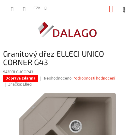
Přejít
NÁKUP
na
CZK
obsah
KOŠÍK
Granitový dřez ELLECI UNICO
CORNER G43
943DRLGUCOR43
Průměrné
Neohodnoceno
Podrobnosti hodnocení
Doprava zdarma
hodnocení
Značka:
Elleci
produktu
je
0,0
z
5
hvězdiček.