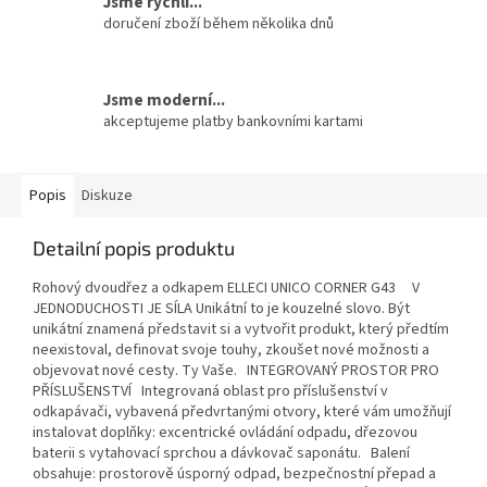
Jsme rychlí...
doručení zboží během několika dnů
Jsme moderní...
akceptujeme platby bankovními kartami
Popis
Diskuze
Detailní popis produktu
Rohový dvoudřez a odkapem ELLECI UNICO CORNER G43 V
JEDNODUCHOSTI JE SÍLA Unikátní to je kouzelné slovo. Být
unikátní znamená představit si a vytvořit produkt, který předtím
neexistoval, definovat svoje touhy, zkoušet nové možnosti a
objevovat nové cesty. Ty Vaše. INTEGROVANÝ PROSTOR PRO
PŘÍSLUŠENSTVÍ Integrovaná oblast pro příslušenství v
odkapávači, vybavená předvrtanými otvory, které vám umožňují
instalovat doplňky: excentrické ovládání odpadu, dřezovou
baterii s vytahovací sprchou a dávkovač saponátu. Balení
obsahuje: prostorově úsporný odpad, bezpečnostní přepad a