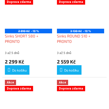
Doprava zdarma
Doprava zdarma
2 810 Kč
–18 %
3 130 Kč
–18 %
Sinks SHORT 580 +
Sinks ROUND 510 +
PRONTO
PRONTO
3 až 5 dnů
3 až 5 dnů
2 299 Kč
2 559 Kč
Do košíku
Do košíku
Akce
Akce
Doprava zdarma
Doprava zdarma