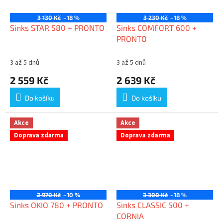
3 130 Kč
–18 %
3 230 Kč
–18 %
Sinks STAR 580 + PRONTO
Sinks COMFORT 600 +
PRONTO
3 až 5 dnů
3 až 5 dnů
2 559 Kč
2 639 Kč
Do košíku
Do košíku
Akce
Akce
Doprava zdarma
Doprava zdarma
2 970 Kč
–10 %
3 300 Kč
–18 %
Sinks OKIO 780 + PRONTO
Sinks CLASSIC 500 +
CORNIA