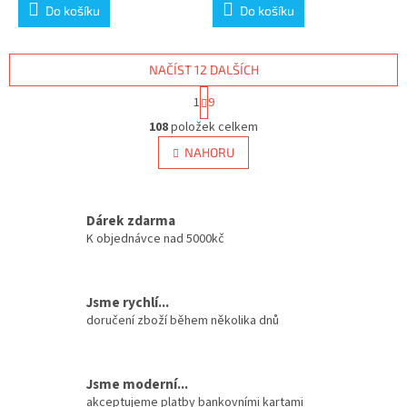
Do košíku
Do košíku
NAČÍST 12 DALŠÍCH
S
1
9
t
O
r
108
položek celkem
v
á
l
NAHORU
n
á
k
d
o
v
a
á
Dárek zdarma
c
n
í
K objednávce nad 5000kč
í
p
r
v
Jsme rychlí...
k
doručení zboží během několika dnů
y
v
ý
p
Jsme moderní...
i
akceptujeme platby bankovními kartami