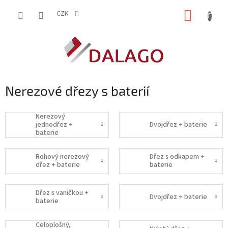
Přejít
NÁKUP
na
CZK
obsah
KOŠÍK
Nerezové dřezy s baterií
Nerezový
jednodřez +
Dvojdřez + baterie
baterie
Rohový nerezový
Dřez s odkapem +
dřez + baterie
baterie
Dřez s vaničkou +
Dvojdřez + baterie
baterie
Celoplošný,