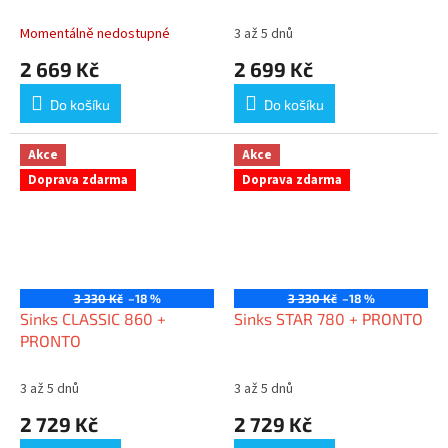
Momentálně nedostupné
3 až 5 dnů
2 669 Kč
2 699 Kč
Do košíku
Do košíku
Akce
Akce
Doprava zdarma
Doprava zdarma
3 330 Kč
–18 %
3 330 Kč
–18 %
Sinks CLASSIC 860 +
Sinks STAR 780 + PRONTO
PRONTO
3 až 5 dnů
3 až 5 dnů
2 729 Kč
2 729 Kč