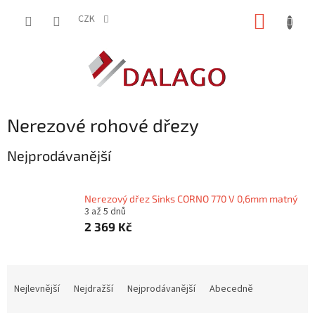
Přejít
NÁKUP
na
CZK
obsah
KOŠÍK
Nerezové rohové dřezy
Nejprodávanější
Nerezový dřez Sinks CORNO 770 V 0,6mm matný
3 až 5 dnů
2 369 Kč
Ř
a
Nejlevnější
Nejdražší
Nejprodávanější
Abecedně
z