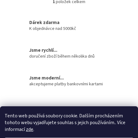
1
položek celkem
O
v
l
á
Dárek zdarma
d
K objednávce nad 5000kč
a
c
í
Jsme rychlí...
p
doručení zboží během několika dnů
r
v
k
y
Jsme moderní...
v
akceptujeme platby bankovními kartami
ý
p
i
Z
s
á
u
stavební pouzdra ECLISSE
stavební pouzdra JAP
p
Tento web používá soubory cookie. Dalším procházením
stavební pouzdra SCRIGNO
a
tohoto webu vyjadřujete souhlas s jejich používáním.. Více
t
informací
zde
.
í