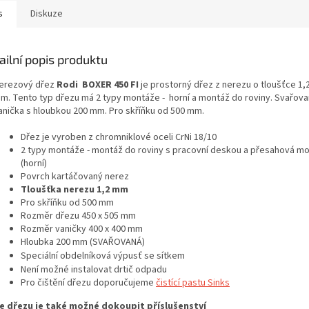
s
Diskuze
ailní popis produktu
erezový dřez
Rodi BOXER 450 FI
je prostorný dřez z nerezu o tloušťce 1,
m. Tento typ dřezu má 2 typy montáže - horní a montáž do roviny. Svařov
anička s hloubkou 200 mm. Pro skříňku od 500 mm.
Dřez je vyroben z chromniklové oceli CrNi 18/10
2 typy montáže - montáž do roviny s pracovní deskou a přesahová m
(horní)
Povrch kartáčovaný nerez
Tloušťka nerezu 1,2 mm
Pro skříňku od 500 mm
Rozměr dřezu 450 x 505 mm
Rozměr vaničky 400 x 400 mm
Hloubka 200 mm (SVAŘOVANÁ)
Speciální obdelníková výpusť se sítkem
Není možné instalovat drtič odpadu
Pro čištění dřezu doporučujeme
čistící pastu Sinks
e dřezu je také možné dokoupit příslušenství