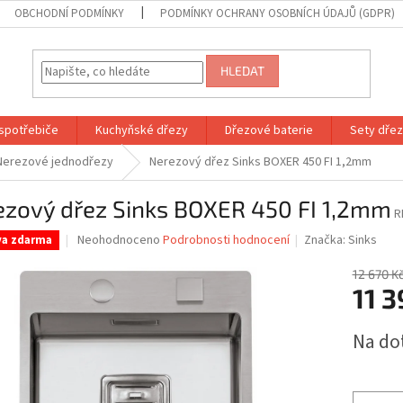
OBCHODNÍ PODMÍNKY
PODMÍNKY OCHRANY OSOBNÍCH ÚDAJŮ (GDPR)
HLEDAT
spotřebiče
Kuchyňské dřezy
Dřezové baterie
Sety dřezů
Nerezové jednodřezy
Nerezový dřez Sinks BOXER 450 FI 1,2mm
ezový dřez Sinks BOXER 450 FI 1,2mm
R
Průměrné
Neohodnoceno
Podrobnosti hodnocení
Značka:
Sinks
va zdarma
hodnocení
produktu
12 670 K
je
11 3
0,0
z
Měrná
Na do
5
cena:
hvězdiček.