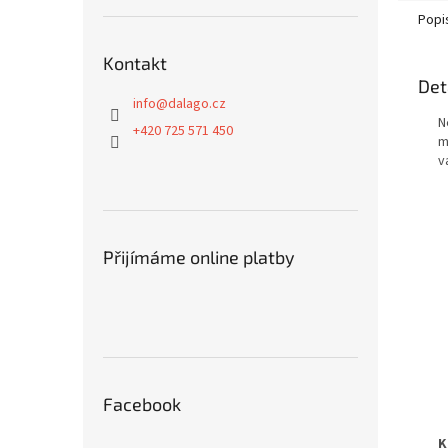
Popi
Kontakt
Det
info
@
dalago.cz
N
+420 725 571 450
m
v
Přijímáme online platby
Facebook
K