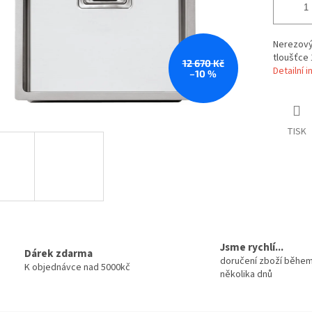
Nerezový 
tloušťce 
12 670 Kč
Detailní 
–10 %
TISK
Jsme rychlí...
Dárek zdarma
doručení zboží běhe
K objednávce nad 5000kč
několika dnů