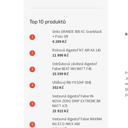
Top 10 produktů
Sinks GRANDE 800 XC Granblack
B
+ Polo GR
6 209 Kč
Rohová digestoř NT AIR KA 142
11 990 Kč
Ostrůvková závěsná digestoř
Faber BEAT WH MATT F45
P
15 399 Kč
J
Uhlíkový filtr F9 (UHF 004)
m
302 Kč
D
j
Vestavná digestoř Faber IN-
NOVA ZERO DRIP EXTREME BK
MATT A75
23 922 Kč
Vestavná digestoř Faber MAXIMA
NG ECO AM/X A60