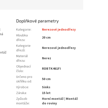
Doplňkové parametry
2
Kategorie
:
Nerezové jednodřezy
aná
Hloubka
20 cm
dřezu
:
Kategorie
Nerezové jednodřezy
dřezů
:
ontáž
Materiál
Nerez
dřezu
:
Objednací
RDBTK461FI
číslo
:
Určeno pro
50 cm
skříňku od
:
Výrobce
:
Sinks
Záruka
:
15 let
Způsob
Horní montáž | Montáž
montáže
:
do roviny