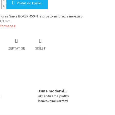
Přidat do košíku
dřez Sinks BOXER 450 FI je prostorný dřez z nerezu o
1,2 mm.
informace
ZEPTAT SE
SDÍLET
Jsme moderní...
m
akceptujeme platby
bankovními kartami