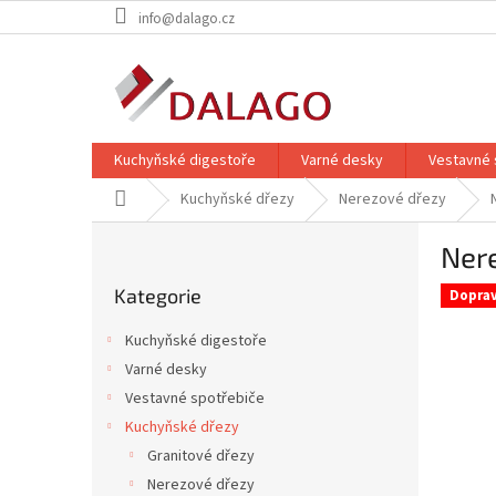
Přejít
info@dalago.cz
na
obsah
Kuchyňské digestoře
Varné desky
Vestavné 
Domů
Kuchyňské dřezy
Nerezové dřezy
P
Ner
o
Přeskočit
s
Kategorie
kategorie
Dopra
t
r
Kuchyňské digestoře
a
Varné desky
n
Vestavné spotřebiče
n
í
Kuchyňské dřezy
p
Granitové dřezy
a
Nerezové dřezy