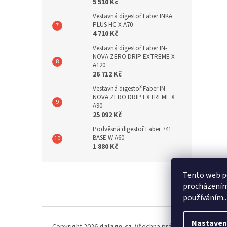
5 510 Kč
Vestavná digestoř Faber INKA
PLUS HC X A70
4 710 Kč
Vestavná digestoř Faber IN-
NOVA ZERO DRIP EXTREME X
A120
26 712 Kč
Vestavná digestoř Faber IN-
NOVA ZERO DRIP EXTREME X
A90
25 092 Kč
Podvěsná digestoř Faber 741
BASE W A60
1 880 Kč
Z
Tento web po
á
s
procházením 
p
používáním..
a
t
í
Nastaven