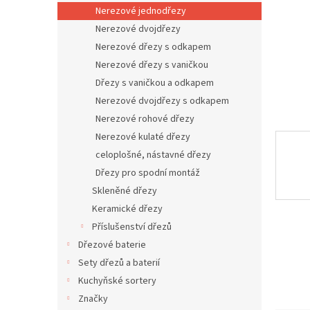
n
Nerezové jednodřezy
e
Nerezové dvojdřezy
l
Nerezové dřezy s odkapem
Nerezové dřezy s vaničkou
Dřezy s vaničkou a odkapem
Nerezové dvojdřezy s odkapem
Nerezové rohové dřezy
Nerezové kulaté dřezy
celoplošné, nástavné dřezy
Dřezy pro spodní montáž
Skleněné dřezy
Keramické dřezy
Příslušenství dřezů
Dřezové baterie
Sety dřezů a baterií
Kuchyňské sortery
Značky