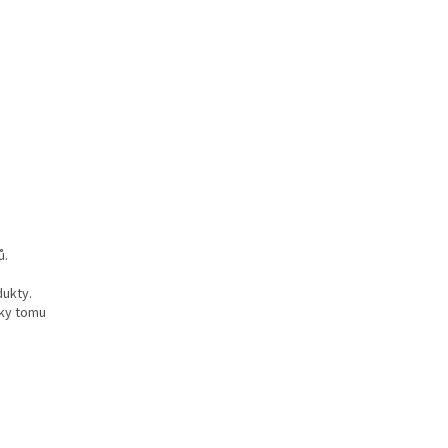
ů.
dukty.
íky tomu