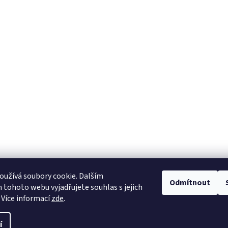
užívá soubory cookie. Dalším
tavební pouzdra ECLISSE
stavební pouzdra JAP
stavební pouzdra SCRIG
Odmítnout
tohoto webu vyjadřujete souhlas s jejich
 Více informací
zde
.
í