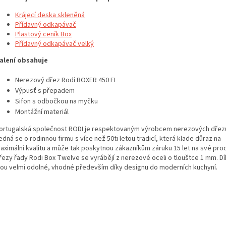
Krájecí deska skleněná
Přídavný odkapávač
Plastový ceník Box
Přídavný odkapávač velký
alení obsahuje
Nerezový dřez Rodi BOXER 450 FI
Výpusť s přepadem
Sifon s odbočkou na myčku
Montážní materiál
ortugalská společnost RODI je respektovaným výrobcem nerezových dřez
edná se o rodinnou firmu s více než 50ti letou tradicí, která klade důraz na
aximální kvalitu a může tak poskytnou zákazníkům záruku 15 let na své pro
řezy řady Rodi Box Twelve se vyrábějí z nerezové oceli o tlouštce 1 mm. D
sou velmi odolné, vhodné především díky designu do moderních kuchyní.