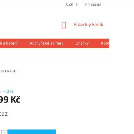
CZK
Přihlášení
NÁKUPNÍ
Prázdný košík
KOŠÍK
 a baterií
Kuchyňské sortery
Značky
Kontakty
Ob
DBTK461FI
č
–10 %
99 Kč
taz