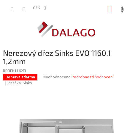
Přejít
NÁKUP
na
CZK
obsah
KOŠÍK
Nerezový dřez Sinks EVO 1160.1
1,2mm
RDBEK1162FI
Průměrné
Neohodnoceno
Podrobnosti hodnocení
Doprava zdarma
hodnocení
Značka:
Sinks
produktu
je
0,0
z
5
hvězdiček.