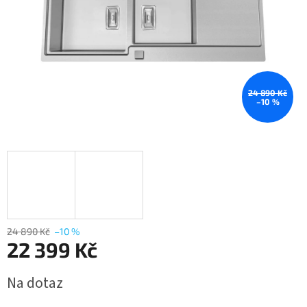
24 890 Kč
–10 %
24 890 Kč
–10 %
22 399 Kč
Měrná
Na dotaz
cena: