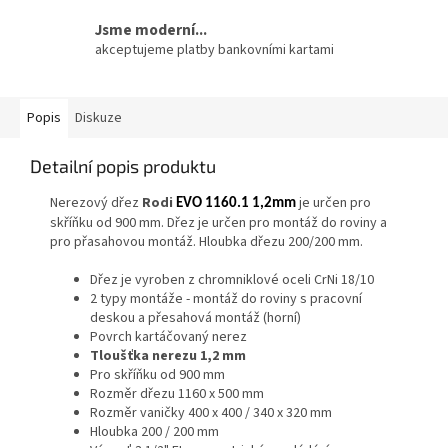
Jsme moderní...
akceptujeme platby bankovními kartami
Popis
Diskuze
Detailní popis produktu
Nerezový dřez
Rodi
je určen pro
EVO 1160.1 1,2mm
skříňku od 900 mm. Dřez je určen pro montáž do roviny a
pro přasahovou montáž. Hloubka dřezu 200/200 mm.
Dřez je vyroben z chromniklové oceli CrNi 18/10
2 typy montáže - montáž do roviny s pracovní
deskou a přesahová montáž (horní)
Povrch kartáčovaný nerez
Tloušťka nerezu 1,2 mm
Pro skříňku od 900 mm
Rozměr dřezu 1160 x 500 mm
Rozměr vaničky 400 x 400 / 340 x 320 mm
Hloubka 200 / 200 mm