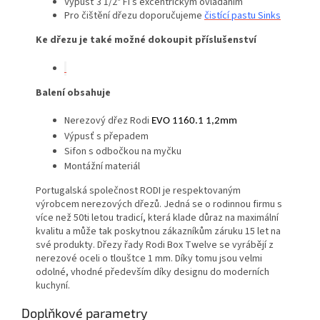
Výpusť 3 1/2" FI s excentrickým ovládáním
Pro čištění dřezu doporučujeme
čistící pastu Sinks
Ke dřezu je také možné dokoupit příslušenství
Balení obsahuje
Nerezový dřez Rodi
EVO 1160.1 1,2mm
Výpusť s přepadem
Sifon s odbočkou na myčku
Montážní materiál
Portugalská společnost RODI je respektovaným
výrobcem nerezových dřezů. Jedná se o rodinnou firmu s
více než 50ti letou tradicí, která klade důraz na maximální
kvalitu a může tak poskytnou zákazníkům záruku 15 let na
své produkty. Dřezy řady Rodi Box Twelve se vyrábějí z
nerezové oceli o tlouštce 1 mm. Díky tomu jsou velmi
odolné, vhodné především díky designu do moderních
kuchyní.
Doplňkové parametry