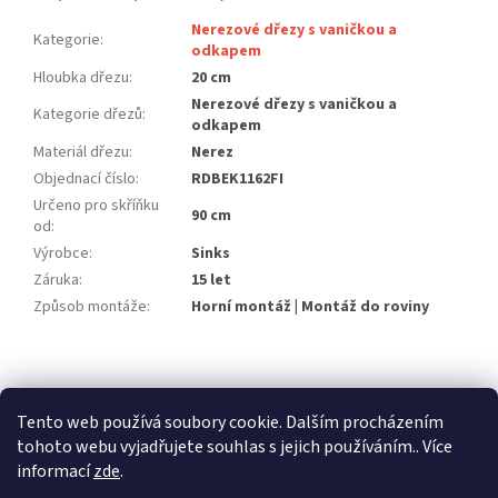
Nerezové dřezy s vaničkou a
Kategorie
:
odkapem
Hloubka dřezu
:
20 cm
Nerezové dřezy s vaničkou a
Kategorie dřezů
:
odkapem
Materiál dřezu
:
Nerez
Objednací číslo
:
RDBEK1162FI
Určeno pro skříňku
90 cm
od
:
Výrobce
:
Sinks
Záruka
:
15 let
Způsob montáže
:
Horní montáž | Montáž do roviny
Z
á
stavební pouzdra ECLISSE
stavební pouzdra JAP
p
Tento web používá soubory cookie. Dalším procházením
stavební pouzdra SCRIGNO
a
tohoto webu vyjadřujete souhlas s jejich používáním.. Více
t
informací
zde
.
í