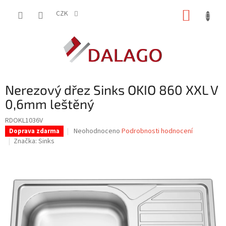
Přejít
NÁKUP
na
CZK
obsah
KOŠÍK
Nerezový dřez Sinks OKIO 860 XXL V
0,6mm leštěný
RDOKL1036V
Průměrné
Neohodnoceno
Podrobnosti hodnocení
Doprava zdarma
hodnocení
Značka:
Sinks
produktu
je
0,0
z
5
hvězdiček.