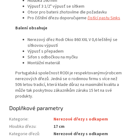
Hloubka 160 mm
Výpusť 3 1/2" výpusť se sítkem
Otvor pro baterii zhotovíme dle požadavku
Pro čištění dřezu doporučujeme
čistící pastu Sinks
Balení obsahuje
Nerezový dřez Rodi Okio 860 XXL V 0,6 leštěný se
sítkovou výpustí
Výpusť s přepadem
Sifon s odbočkou na myčku
Montážní materiál
Portugalská společnost RODI je respektovanýmvýrobcem
nerezových dřezů. Jedná se o rodinnou firmu s více než
50ti letou tradicí, která klade důraz na maximální kvalitu a
může tak poskytnou zákazníkům záruku 15 let na své
produkty.
Doplňkové parametry
Kategorie
:
Nerezové dřezy s odkapem
Hloubka dřezu
:
17 cm
Kategorie dřezů
:
Nerezové dřezy s odkapem