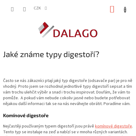
Přejít
NÁKUP
na
CZK
obsah
KOŠÍK
Jaké známe typy digestoří?
Často se nás zákazníci ptají jaký typ digestoře (odsavače par) je pro ně
vhodný. Proto jsem se rozhodnul jednotlivé typy digestoří sepsat a tím
vám trochu ulehčit výběr a snad i trochu inspirovat. Doufám, že vám to
pomůže. A pokud vám nebude cokoliv jasné nebo budete potřebovat
nějakou další informaci tak se na nás neváhejte obrátit. Poradíme vám.
Komínové digestoře
Nejčastěji používaným typem digestoří jsou právě
komínové digestoře
.
Tento typ se instaluje na zeď a nabízí se v mnoha různých variantách.