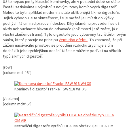
Už to nejsou jen ty klasické komínovky, ale v poslední době se stále
častěji setkáváme u výrobců s novými tvary komínových digestoří.
Mohou to být například moderní a stále oblíbenější šikmé digestoře.
Jejich výhodou je ta skutečnost, že je možné je umístit do výšky
pouhých 45 cm nad pracovní deskou. Díky šikmému provedení se už
nikdy nebouchnete hlavou do odsavače (což mnozí jistě znáte, já z
vlastní zkušenosti ano). Tyto digestoře jsou vybaveny tzv. štěrbinovým
sáním, které pracuje na principu
Venturiho efektu
. To znamená, že při
zůžení nasávacího prostoru se proudění vzduchu zrychluje a tím
dochází k jeho rychlejšímu odsání. Níže se můžete podívat na několik
typů šikmých digestoří.
[row]
[column md=“6″]
Komínová digestoř Franke FSW 918 WH XS
[/column]
[column md=“6″]
Netradiční digestoře vyrábí ELICA. Na obrázku je ELICA OM