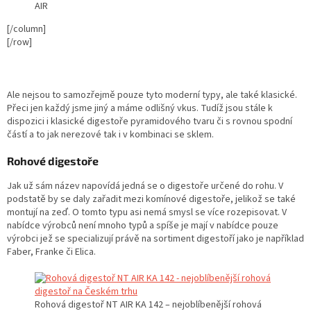
AIR
[/column]
[/row]
Ale nejsou to samozřejmě pouze tyto moderní typy, ale také klasické.
Přeci jen každý jsme jiný a máme odlišný vkus. Tudíž jsou stále k
dispozici i klasické digestoře pyramidového tvaru či s rovnou spodní
částí a to jak nerezové tak i v kombinaci se sklem.
Rohové digestoře
Jak už sám název napovídá jedná se o digestoře určené do rohu. V
podstatě by se daly zařadit mezi komínové digestoře, jelikož se také
montují na zeď. O tomto typu asi nemá smysl se více rozepisovat. V
nabídce výrobců není mnoho typů a spíše je mají v nabídce pouze
výrobci jež se specializují právě na sortiment digestoří jako je například
Faber, Franke či Elica.
Rohová digestoř NT AIR KA 142 – nejoblíbenější rohová