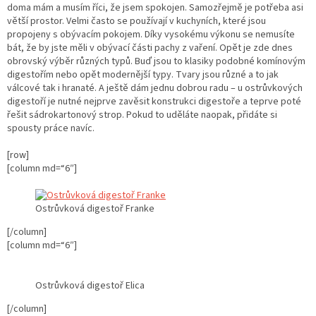
doma mám a musím říci, že jsem spokojen. Samozřejmě je potřeba asi
větší prostor. Velmi často se používají v kuchyních, které jsou
propojeny s obývacím pokojem. Díky vysokému výkonu se nemusíte
bát, že by jste měli v obývací části pachy z vaření. Opět je zde dnes
obrovský výběr různých typů. Buď jsou to klasiky podobné komínovým
digestořím nebo opět modernější typy. Tvary jsou různé a to jak
válcové tak i hranaté. A ještě dám jednu dobrou radu – u ostrůvkových
digestoří je nutné nejprve zavěsit konstrukci digestoře a teprve poté
řešit sádrokartonový strop. Pokud to uděláte naopak, přidáte si
spousty práce navíc.
[row]
[column md=“6″]
Ostrůvková digestoř Franke
[/column]
[column md=“6″]
Ostrůvková digestoř Elica
[/column]