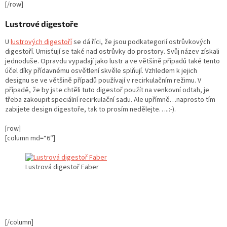
[/row]
Lustrové digestoře
U
lustrových digestoří
se dá říci, že jsou podkategorií ostrůvkových
digestoří. Umisťují se také nad ostrůvky do prostory. Svůj název získali
jednoduše. Opravdu vypadají jako lustr a ve většině případů také tento
účel díky přídavnému osvětlení skvěle splňují. Vzhledem k jejich
designu se ve většině případů používají v recirkulačním režimu. V
případě, že by jste chtěli tuto digestoř použít na venkovní odtah, je
třeba zakoupit speciální recirkulační sadu. Ale upřímně…naprosto tím
zabijete design digestoře, tak to prosím nedělejte…..:-).
[row]
[column md=“6″]
Lustrová digestoř Faber
[/column]