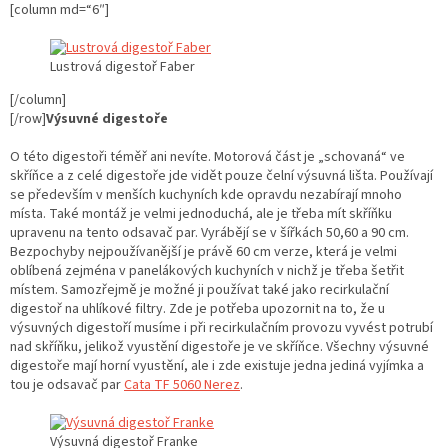
[column md=“6″]
Lustrová digestoř Faber
[/column]
[/row]
Výsuvné digestoře
O této digestoři téměř ani nevíte. Motorová část je „schovaná“ ve
skříňce a z celé digestoře jde vidět pouze čelní výsuvná lišta. Používají
se především v menších kuchyních kde opravdu nezabírají mnoho
místa. Také montáž je velmi jednoduchá, ale je třeba mít skříňku
upravenu na tento odsavač par. Vyrábějí se v šířkách 50,60 a 90 cm.
Bezpochyby nejpoužívanější je právě 60 cm verze, která je velmi
oblíbená zejména v panelákových kuchyních v nichž je třeba šetřit
místem. Samozřejmě je možné ji používat také jako recirkulační
digestoř na uhlíkové filtry. Zde je potřeba upozornit na to, že u
výsuvných digestoří musíme i při recirkulačním provozu vyvést potrubí
nad skříňku, jelikož vyustění digestoře je ve skříňce. Všechny výsuvné
digestoře mají horní vyustění, ale i zde existuje jedna jediná vyjímka a
tou je odsavač par
Cata TF 5060 Nerez
.
Výsuvná digestoř Franke