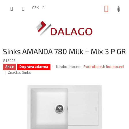
Přejít
NÁKUP
na
CZK
obsah
KOŠÍK
Sinks AMANDA 780 Milk + Mix 3 P GR
G13228
Průměrné
Neohodnoceno
Podrobnosti hodnocení
Akce
Doprava zdarma
hodnocení
Značka:
Sinks
produktu
je
0,0
z
5
hvězdiček.