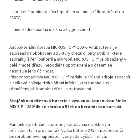
– maximální odolnost vůči vrypu
– zaručená odolnost vůči teplotním šokům (krátkodobě až do
280°C)
– mimořádně snadná údržba a hygieničnost
Antibakteriální úprava MICROSTOP® 100% Antibacterial je
založená na obohacení struktury dřezu o ionty stříbra, které
zabraňují šíření bakterií a mikrobů. MICROSTOP® je obsažený v
celé hmotě dřezu, nepodléhá opotřebení a s časem se
nesnižuje jeho účinnost.
Působnost aditiva MICROSTOP® redukuje i různé zdroje zápachů
a celkově snižuje riziko šíření infekcí, které mohou být
přenášeny při kontaktu dřezu s potravinami.
Stojánková dřezová baterie s výsuvnou koncovkou Sinks
MIX 3 P - 28 Milk se zárukou 5 let na keramickou kartuši.
Raménko je otočné a baterie je dodávána s veškerým
příslušenstvím pro montáž. Výška baterie 245 mm zabezpečí
bezproblémové napouštění vody i do vyšších hrnců.