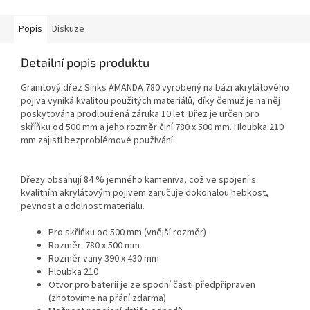
Popis
Diskuze
Detailní popis produktu
Granitový dřez Sinks AMANDA 780 vyrobený na bázi akrylátového
pojiva vyniká kvalitou použitých materiálů, díky čemuž je na něj
poskytována prodloužená záruka 10 let. Dřez je určen pro
skříňku od 500 mm a jeho rozměr činí 780 x 500 mm. Hloubka 210
mm zajistí bezproblémové používání.
Dřezy obsahují 84 % jemného kameniva, což ve spojení s
kvalitním akrylátovým pojivem zaručuje dokonalou hebkost,
pevnost a odolnost materiálu.
Pro skříňku od 500 mm (vnější rozměr)
Rozměr 780 x 500 mm
Rozměr vany 390 x 430 mm
Hloubka 210
Otvor pro baterii je ze spodní části předpřipraven
(zhotovíme na přání zdarma)