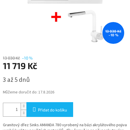
13 030 Kč
–10 %
13 030 Kč
–10 %
11 719 Kč
Měrná
3 až 5 dnů
cena:
Můžeme doručit do:
17.8.2026
Přidat do košíku
Granitový dřez Sinks AMANDA 780 vyrobený na bázi akrylátového pojiva