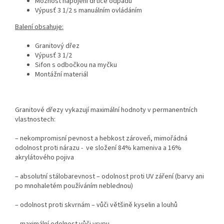
Možnost napojení drtiče odpadů
Výpusť 3 1/2 s manuálním ovládáním
Balení obsahuje:
Granitový dřez
Výpusť 3 1/2
Sifon s odbočkou na myčku
Montážní materiál
Granitové dřezy vykazují maximální hodnoty v permanentních
vlastnostech:
– nekompromisní pevnost a hebkost zároveň, mimořádná
odolnost proti nárazu - ve složení 84% kameniva a 16%
akrylátového pojiva
– absolutní stálobarevnost – odolnost proti UV záření (barvy ani
po mnohaletém používáním neblednou)
– odolnost proti skvrnám – vůči většině kyselin a louhů