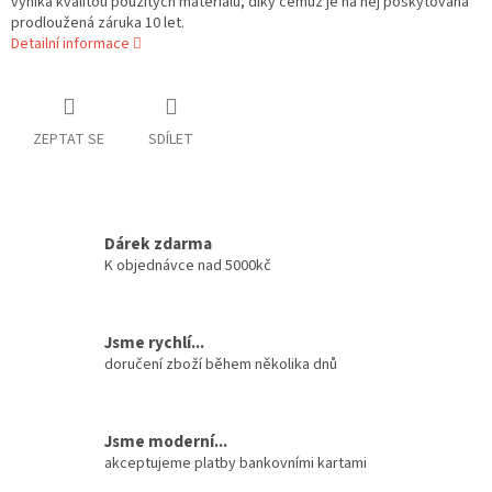
vyniká kvalitou použitých materiálů, díky čemuž je na něj poskytována
prodloužená záruka 10 let.
Detailní informace
ZEPTAT SE
SDÍLET
Dárek zdarma
K objednávce nad 5000kč
Jsme rychlí...
doručení zboží během několika dnů
Jsme moderní...
akceptujeme platby bankovními kartami