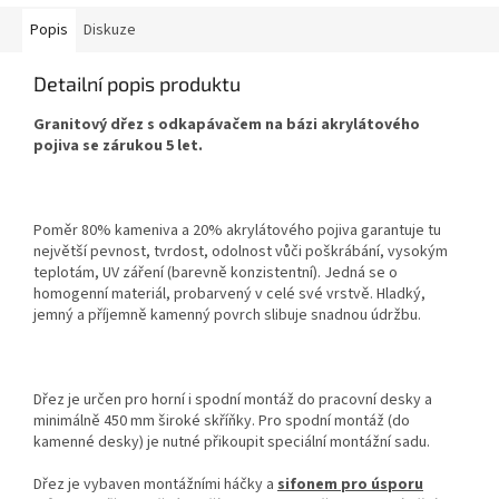
Popis
Diskuze
Detailní popis produktu
Granitový dřez s odkapávačem na bázi akrylátového
pojiva se zárukou 5 let.
Poměr 80% kameniva a 20% akrylátového pojiva garantuje tu
největší pevnost, tvrdost, odolnost vůči poškrábání, vysokým
teplotám, UV záření (barevně konzistentní). Jedná se o
homogenní materiál, probarvený v celé své vrstvě. Hladký,
jemný a příjemně kamenný povrch slibuje snadnou údržbu.
Dřez je určen pro horní i spodní montáž do pracovní desky a
minimálně 450 mm široké skříňky. Pro spodní montáž (do
kamenné desky) je nutné přikoupit speciální montážní sadu.
Dřez je vybaven montážními háčky a
sifonem pro úsporu