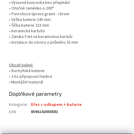
• Výsuvná koncovka bez přepínání
• Otočné raménko o 200°
• Povrchová úprava granit - chrom
• Výška baterie 245 mm
• Šířka baterie 215 mm
• Keramická kartuše
• Záruka 5 let na keramickou kartuši
• Instalace do otvoru o průměru 35 mm
Obsah balení:
• Kuchyňská baterie
• 2 ks připojovací hadice
• Montážní materiál
Doplňkové parametry
Kategorie
:
Dřez s odkapem + baterie
EAN
:
8596142050581
Z