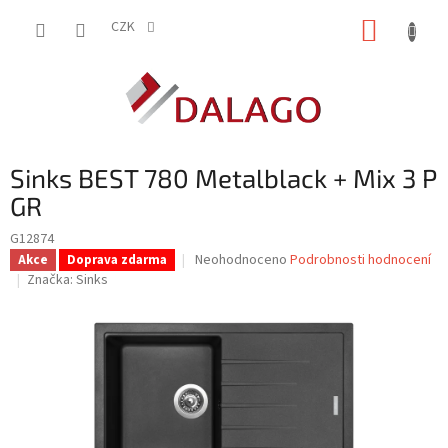
Přejít
NÁKUP
na
CZK
obsah
KOŠÍK
Sinks BEST 780 Metalblack + Mix 3 P
GR
G12874
Průměrné
Neohodnoceno
Podrobnosti hodnocení
Akce
Doprava zdarma
hodnocení
Značka:
Sinks
produktu
je
0,0
z
5
hvězdiček.