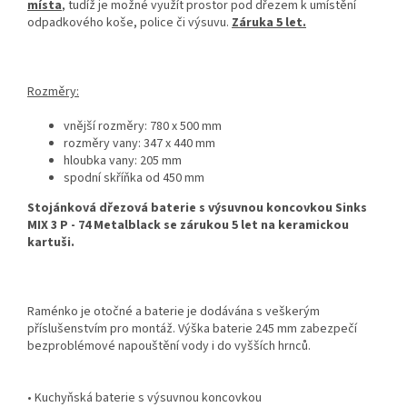
místa
, tudíž je možné využít prostor pod dřezem k umístění
odpadkového koše, police či výsuvu.
Záruka 5 let.
Rozměry:
vnější rozměry: 780 x 500 mm
rozměry vany: 347 x 440 mm
hloubka vany: 205 mm
spodní skříňka od 450 mm
Stojánková dřezová baterie s výsuvnou koncovkou Sinks
MIX 3 P - 74 Metalblack se zárukou 5 let na keramickou
kartuši.
Raménko je otočné a baterie je dodávána s veškerým
příslušenstvím pro montáž. Výška baterie 245 mm zabezpečí
bezproblémové napouštění vody i do vyšších hrnců.
• Kuchyňská baterie s výsuvnou koncovkou