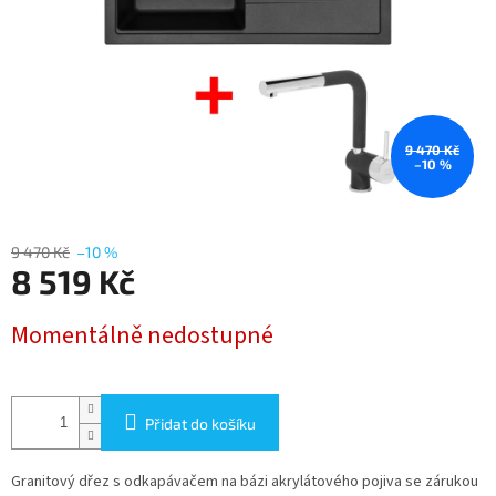
9 470 Kč
–10 %
9 470 Kč
–10 %
8 519 Kč
Měrná
Momentálně nedostupné
cena:
Přidat do košíku
Granitový dřez s odkapávačem na bázi akrylátového pojiva se zárukou