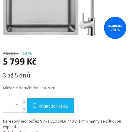
7 080 Kč
–18 %
7 080 Kč
–18 %
5 799 Kč
Měrná
3 až 5 dnů
cena:
Můžeme doručit do:
17.8.2026
Přidat do košíku
Nerezový jednodřez Sinks BLOCKER 440 V 1 mm matný se sítkovou
výpustí.