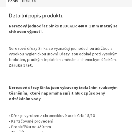
Popis
Diskuze
Detailní popis produktu
Nerezový jednodřez Sinks BLOCKER 440 V 1 mm matný se
sítkovou výpustí.
Nerezové dřezy Sinks se vyznačují jednoduchou údržbou a
vysokou hygienickou úrovní. Dřezy jsou odolné proti vysokým
teplotám, prudkým teplotním změnám a chemickým účinkům.
Záruka 5 let.
Nerezové dřezy Sinks jsou vybaveny izolačním zvukovým
těsněním, které napomáhá snížit hluk způsobený
odtékáním vody.
• Dřez je vyroben z chromniklové oceli CrNi 18/10
• Kartáčované provedení
• Pro skříňku od 450 mm