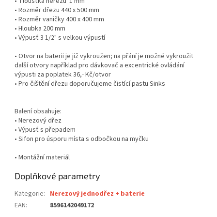
• Tloušťka nerezu 1 mm
• Rozměr dřezu 440 x 500 mm
• Rozměr vaničky 400 x 400 mm
• Hloubka 200 mm
• Výpusť 3 1/2" s velkou výpustí
• Otvor na baterii je již vykroužen; na přání je možné vykroužit
další otvory například pro dávkovač a excentrické ovládání
výpusti za poplatek 36,- Kč/otvor
• Pro čištění dřezu doporučujeme čistící pastu Sinks
Balení obsahuje:
• Nerezový dřez
• Výpusť s přepadem
• Sifon pro úsporu místa s odbočkou na myčku
• Montážní materiál
Doplňkové parametry
Kategorie
:
Nerezový jednodřez + baterie
EAN
:
8596142049172