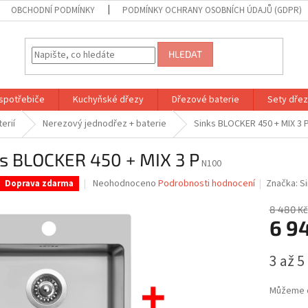
OBCHODNÍ PODMÍNKY
PODMÍNKY OCHRANY OSOBNÍCH ÚDAJŮ (GDPR)
HLEDAT
spotřebiče
Kuchyňské dřezy
Dřezové baterie
Sety dřezů
erií
Nerezový jednodřez + baterie
Sinks BLOCKER 450 + MIX 3 
ks BLOCKER 450 + MIX 3 P
N100
Průměrné
Neohodnoceno
Podrobnosti hodnocení
Značka:
S
Doprava zdarma
hodnocení
produktu
8 480 Kč
je
6 9
0,0
z
Měrná
3 až 5
5
cena:
hvězdiček.
Můžeme d