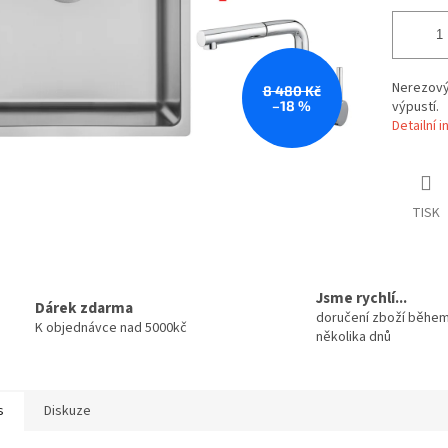
Nerezový
8 480 Kč
–18 %
výpustí.
Detailní 
TISK
Jsme rychlí...
Dárek zdarma
doručení zboží běhe
K objednávce nad 5000kč
několika dnů
s
Diskuze