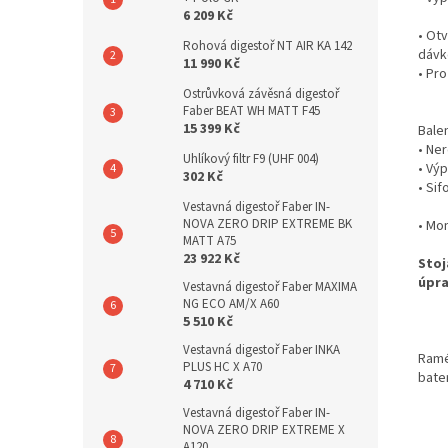
6 209 Kč
• Otv
Rohová digestoř NT AIR KA 142
dávk
11 990 Kč
• Pro
Ostrůvková závěsná digestoř
Faber BEAT WH MATT F45
15 399 Kč
Bale
• Ne
Uhlíkový filtr F9 (UHF 004)
• Vý
302 Kč
• Si
Vestavná digestoř Faber IN-
NOVA ZERO DRIP EXTREME BK
• Mon
MATT A75
23 922 Kč
Stoj
úpra
Vestavná digestoř Faber MAXIMA
NG ECO AM/X A60
5 510 Kč
Vestavná digestoř Faber INKA
Ramé
PLUS HC X A70
bate
4 710 Kč
Vestavná digestoř Faber IN-
NOVA ZERO DRIP EXTREME X
A120