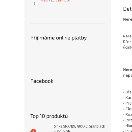
+420 725 571 450
Det
Nere
Nere
Přijímáme online platby
Dřez
účin
Nere
napo
Facebook
• Dře
• Ka
• Pr
• Tl
• Ro
Top 10 produktů
• Ro
• Hl
Sinks GRANDE 800 XC Granblack
• Výp
+ Polo GR