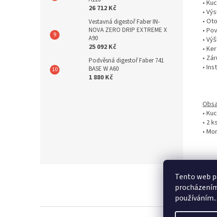
• Ku
26 712 Kč
• Vý
• Ot
Vestavná digestoř Faber IN-
NOVA ZERO DRIP EXTREME X
• Po
A90
• Vý
25 092 Kč
• Ke
• Zár
Podvěsná digestoř Faber 741
• In
BASE W A60
1 880 Kč
Obsa
• Ku
• 2 
• Mon
Z
Tento web po
á
s
procházením 
p
používáním..
a
t