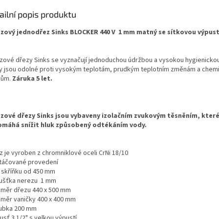
ailní popis produktu
zový jednodřez Sinks BLOCKER 440 V 1 mm matný se sítkovou výpust
zové dřezy Sinks se vyznačují jednoduchou údržbou a vysokou hygienickou
y jsou odolné proti vysokým teplotám, prudkým teplotním změnám a che
kům.
Záruka 5 let.
zové dřezy Sinks jsou vybaveny izolačním zvukovým těsněním, kter
máhá snížit hluk způsobený odtékáním vody.
z je vyroben z chromniklové oceli CrNi 18/10
rtáčované provedení
o skříňku od 450 mm
oušťka nerezu 1 mm
změr dřezu 440 x 500 mm
změr vaničky 400 x 400 mm
oubka 200 mm
usť 3 1/2" s velkou výpustí