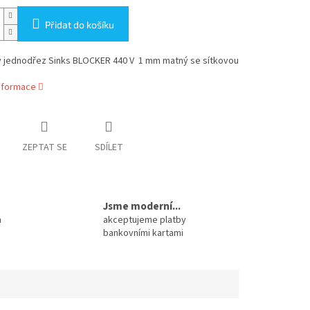
Přidat do košíku
 jednodřez Sinks BLOCKER 440 V 1 mm matný se sítkovou
informace
ZEPTAT SE
SDÍLET
Jsme moderní...
m
akceptujeme platby
bankovními kartami