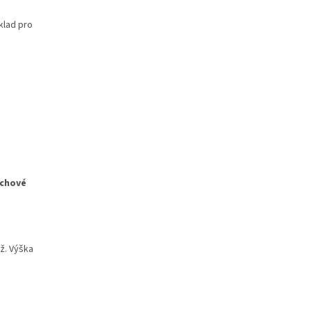
íklad pro
rchové
ž. Výška