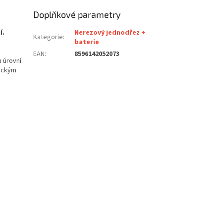
Doplňkové parametry
í.
Nerezový jednodřez +
Kategorie
:
baterie
EAN
:
8596142052073
 úrovní.
mickým
é