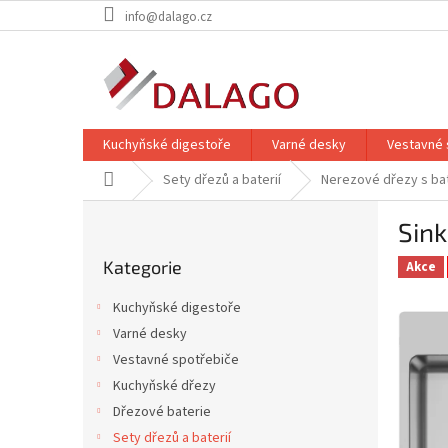
Přejít
info@dalago.cz
na
obsah
Kuchyňské digestoře
Varné desky
Vestavné 
Domů
Sety dřezů a baterií
Nerezové dřezy s bat
P
Sin
o
Přeskočit
s
Kategorie
kategorie
Akce
t
r
Kuchyňské digestoře
a
Varné desky
n
Vestavné spotřebiče
n
í
Kuchyňské dřezy
p
Dřezové baterie
a
Sety dřezů a baterií