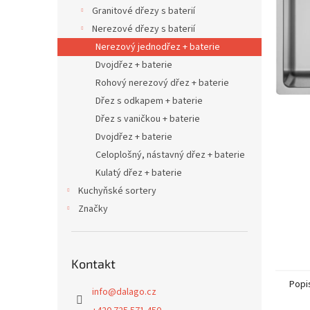
n
Granitové dřezy s baterií
e
Nerezové dřezy s baterií
l
Nerezový jednodřez + baterie
Dvojdřez + baterie
Rohový nerezový dřez + baterie
Dřez s odkapem + baterie
Dřez s vaničkou + baterie
Dvojdřez + baterie
Celoplošný, nástavný dřez + baterie
Kulatý dřez + baterie
Kuchyňské sortery
Značky
Kontakt
Popi
info
@
dalago.cz