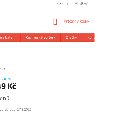
CZK
Přihlášení
NÁKUPNÍ
Prázdný košík
KOŠÍK
 a baterií
Kuchyňské sortery
Značky
Kontakty
Ob
P
inks
–18 %
49 Kč
 dnů
oručit do:
17.8.2026