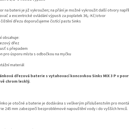
or na baterii je již vykroužen; na přání je možné vykroužit další otvory např
ovač a excentrické ovládání výpusti za poplatek 36,- Kč/otvor
 čištění dřezu doporučujeme čistící pastu Sinks
ní obsahuje:
rezový dřez
pusť s přepadem
fon pro úsporu místa s odbočkou na myčku
tážní materiál
ánková dřezová baterie s vytahovací koncovkou Sinks MIX 3 P v pov
vě chrom lesklý.
nko je otočné a baterie je dodávána s veškerým příslušenstvím pro montá
rie 245 mm zabezpečí bezproblémové napouštění vody i do vyšších hrnců.