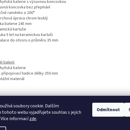
chyňská baterie s výsuvnou koncovkou
suvná koncovka bez přepínání
očné raménko o 200°
vrchová úprava chrom lesklý
ška baterie 245 mm
ramická kartuše
uka 5 let na keramickou kartuši
stalace do otvoru o průměru 35 mm
h balení:
chyňská baterie
ks připojovací hadice délky 350 mm
tážní materiál
užívá soubory cookie. Dalším
Odmítnout
tavební pouzdra ECLISSE
stavební pouzdra JAP
stavební pouzdra SCRIG
tohoto webu vyjadřujete souhlas s jejich
 Více informací
zde
.