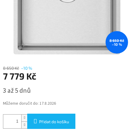
8 650 Kč
–10 %
8 650 Kč
–10 %
7 779 Kč
Měrná
3 až 5 dnů
cena:
Můžeme doručit do:
17.8.2026
Přidat do košíku