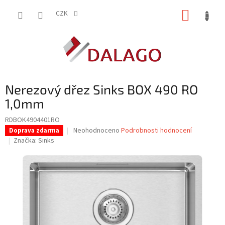
Přejít
NÁKUP
na
CZK
obsah
KOŠÍK
Nerezový dřez Sinks BOX 490 RO
1,0mm
RDBOK4904401RO
Průměrné
Neohodnoceno
Podrobnosti hodnocení
Doprava zdarma
hodnocení
Značka:
Sinks
produktu
je
0,0
z
5
hvězdiček.