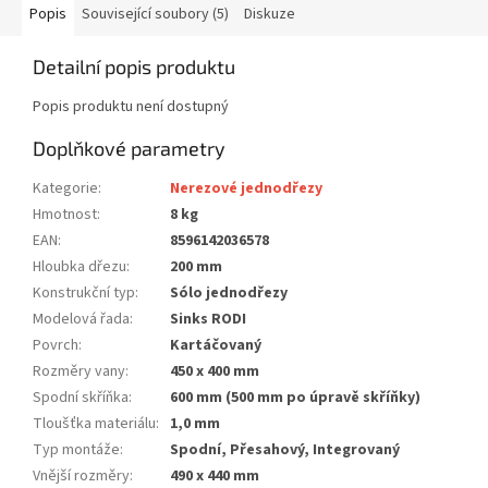
Popis
Související soubory (5)
Diskuze
Detailní popis produktu
Popis produktu není dostupný
Doplňkové parametry
Kategorie
:
Nerezové jednodřezy
Hmotnost
:
8 kg
EAN
:
8596142036578
Hloubka dřezu
:
200 mm
Konstrukční typ
:
Sólo jednodřezy
Modelová řada
:
Sinks RODI
Povrch
:
Kartáčovaný
Rozměry vany
:
450 x 400 mm
Spodní skříňka
:
600 mm (500 mm po úpravě skříňky)
Tloušťka materiálu
:
1,0 mm
Typ montáže
:
Spodní, Přesahový, Integrovaný
Vnější rozměry
:
490 x 440 mm