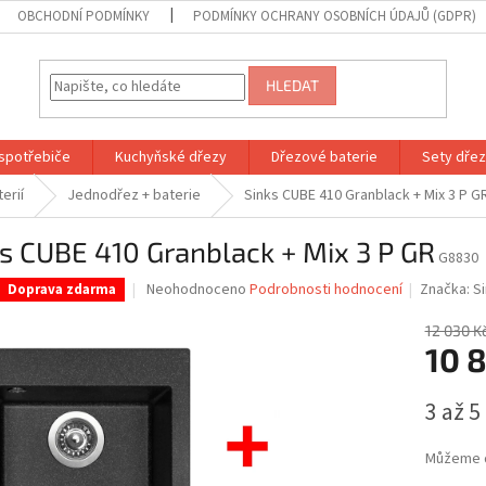
OBCHODNÍ PODMÍNKY
PODMÍNKY OCHRANY OSOBNÍCH ÚDAJŮ (GDPR)
HLEDAT
spotřebiče
Kuchyňské dřezy
Dřezové baterie
Sety dřezů
erií
Jednodřez + baterie
Sinks CUBE 410 Granblack + Mix 3 P G
s CUBE 410 Granblack + Mix 3 P GR
G8830
Průměrné
Neohodnoceno
Podrobnosti hodnocení
Značka:
S
Doprava zdarma
hodnocení
produktu
12 030 K
je
10 8
0,0
z
Měrná
3 až 5
5
cena:
hvězdiček.
Můžeme d