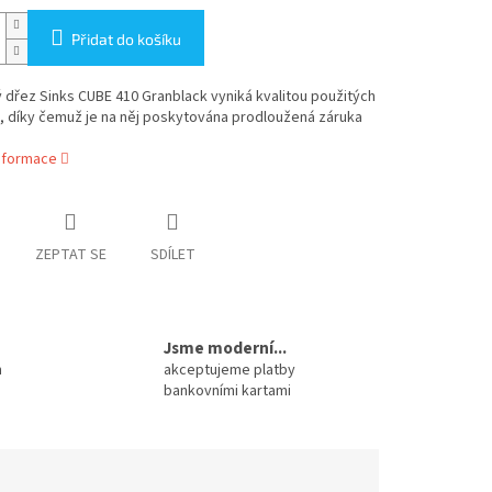
Přidat do košíku
 dřez Sinks CUBE 410 Granblack vyniká kvalitou použitých
, díky čemuž je na něj poskytována prodloužená záruka
informace
ZEPTAT SE
SDÍLET
Jsme moderní...
m
akceptujeme platby
bankovními kartami