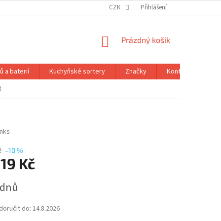
CZK
Přihlášení
NÁKUPNÍ
Prázdný košík
KOŠÍK
 a baterií
Kuchyňské sortery
Značky
Kontakty
Ob
R
inks
č
–10 %
19 Kč
 dnů
oručit do:
14.8.2026