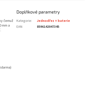
Doplňkové parametry
íky čemuž
Kategorie
:
Jednodřez + baterie
50 mm a
EAN
:
8596142047345
.
 zdarma)