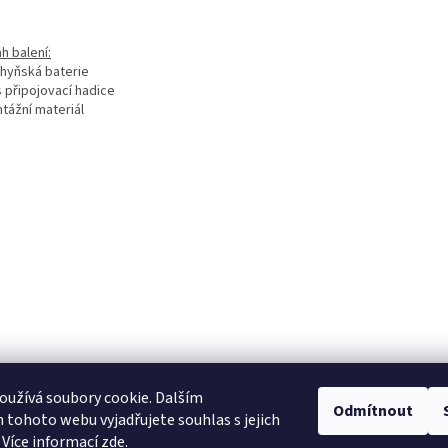
h balení:
chyňská baterie
s připojovací hadice
tážní materiál
užívá soubory cookie. Dalším
tavební pouzdra ECLISSE
stavební pouzdra JAP
stavební pouzdra SCRIG
Odmítnout
tohoto webu vyjadřujete souhlas s jejich
 Více informací
zde
.