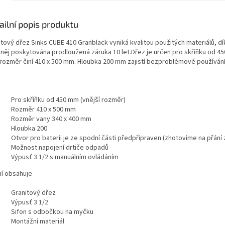
ailní popis produktu
itový dřez Sinks CUBE 410 Granblack vyniká kvalitou použitých materiálů, d
a něj poskytována prodloužená záruka 10 let.Dřez je určen pro skříňku od 4
 rozměr činí 410 x 500 mm. Hloubka 200 mm zajistí bezproblémové používání
Pro skříňku od 450 mm (vnější rozměr)
Rozměr 410 x 500 mm
Rozměr vany 340 x 400 mm
Hloubka 200
Otvor pro baterii je ze spodní části předpřipraven (zhotovíme na přání
Možnost napojení drtiče odpadů
Výpusť 3 1/2 s manuálním ovládáním
ní obsahuje
Granitový dřez
Výpusť 3 1/2
Sifon s odbočkou na myčku
Montážní materiál