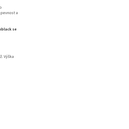
o
 pevnost a
nblack se
ž. Výška