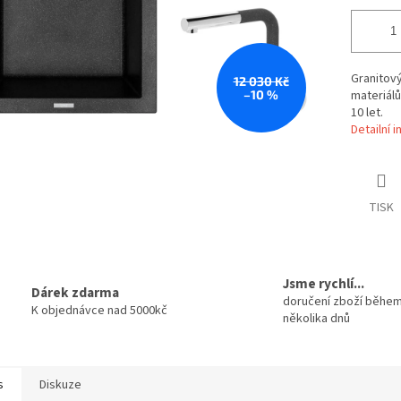
Granitový
12 030 Kč
–10 %
materiálů
10 let.
Detailní 
TISK
Jsme rychlí...
Dárek zdarma
doručení zboží běhe
K objednávce nad 5000kč
několika dnů
s
Diskuze