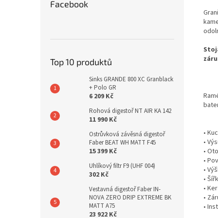
Facebook
Gran
kame
odol
Stoj
záru
Top 10 produktů
Sinks GRANDE 800 XC Granblack
+ Polo GR
Ramé
6 209 Kč
bate
Rohová digestoř NT AIR KA 142
11 990 Kč
• Ku
Ostrůvková závěsná digestoř
• Vý
Faber BEAT WH MATT F45
15 399 Kč
• Ot
• Po
Uhlíkový filtr F9 (UHF 004)
• Vý
302 Kč
• Ší
• Ke
Vestavná digestoř Faber IN-
• Zár
NOVA ZERO DRIP EXTREME BK
MATT A75
• In
23 922 Kč