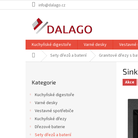
Přejít
info@dalago.cz
na
obsah
Kuchyňské digestoře
Varné desky
Vestavné 
Domů
Sety dřezů a baterií
Granitové dřezy s bat
P
Sink
o
Přeskočit
s
Kategorie
kategorie
Akce
t
r
Kuchyňské digestoře
a
Varné desky
n
Vestavné spotřebiče
n
í
Kuchyňské dřezy
p
Dřezové baterie
a
Sety dřezů a baterií