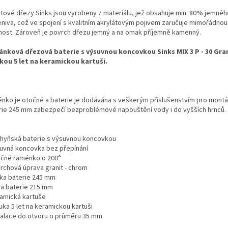
itové dřezy Sinks jsou vyrobeny z materiálu, jež obsahuje min. 80% jemnéh
niva, což ve spojení s kvalitním akrylátovým pojivem zaručuje mimořádnou
nost. Zároveň je povrch dřezu jemný a na omak příjemně kamenný.
ánková dřezová baterie s výsuvnou koncovkou Sinks MIX 3 P - 30 Gra
kou 5 let na keramickou kartuši.
nko je otočné a baterie je dodávána s veškerým příslušenstvím pro montá
rie 245 mm zabezpečí bezproblémové napouštění vody i do vyšších hrnců.
chyňská baterie s výsuvnou koncovkou
suvná koncovka bez přepínání
očné raménko o 200°
vrchová úprava granit - chrom
ška baterie 245 mm
řka baterie 215 mm
ramická kartuše
uka 5 let na keramickou kartuši
stalace do otvoru o průměru 35 mm