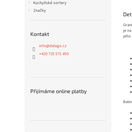
Kuchyňské sortery
Značky
Det
Gran
je n
Kontakt
jeho
info
@
dalago.cz
+420 725 571 450
Přijímáme online platby
Bale