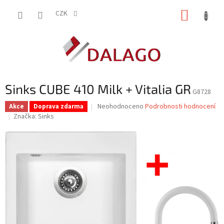
Přejít
NÁKUP
na
CZK
obsah
KOŠÍK
Sinks CUBE 410 Milk + Vitalia GR
G8728
Průměrné
Neohodnoceno
Podrobnosti hodnocení
Akce
Doprava zdarma
hodnocení
Značka:
Sinks
produktu
je
0,0
z
5
hvězdiček.