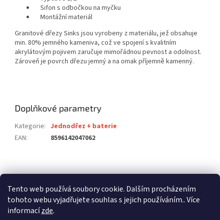
Sifon s odbočkou na myčku
Montážní materiál
Granitové dřezy Sinks jsou vyrobeny z materiálu, jež obsahuje
min. 80% jemného kameniva, což ve spojení s kvalitním
akrylátovým pojivem zaručuje mimořádnou pevnost a odolnost.
Zároveň je povrch dřezu jemný a na omak příjemně kamenný.
Doplňkové parametry
Kategorie
:
Jednodřez + baterie
EAN
:
8596142047062
Z
á
stavební pouzdra ECLISSE
stavební pouzdra JAP
p
Tento web používá soubory cookie. Dalším procházením
stavební pouzdra SCRIGNO
a
tohoto webu vyjadřujete souhlas s jejich používáním.. Více
t
informací
zde
.