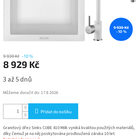
9 930 Kč
–10 %
9 930 Kč
–10 %
8 929 Kč
Měrná
3 až 5 dnů
cena:
Můžeme doručit do:
17.8.2026
Přidat do košíku
Granitový dřez Sinks CUBE 410 Milk vyniká kvalitou použitých materiálů,
díky čemuž je na něj poskytována prodloužená záruka 10 let.