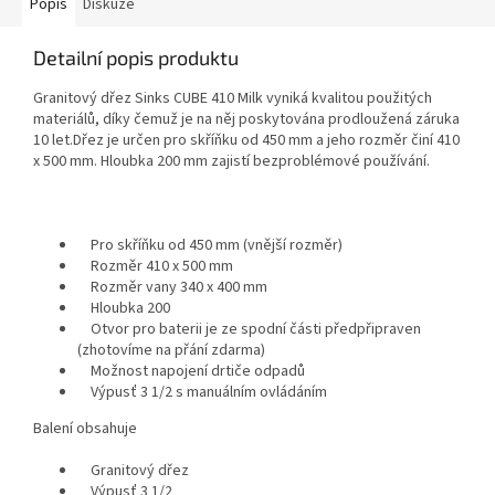
Popis
Diskuze
Detailní popis produktu
Granitový dřez Sinks CUBE 410 Milk vyniká kvalitou použitých
materiálů, díky čemuž je na něj poskytována prodloužená záruka
10 let.Dřez je určen pro skříňku od 450 mm a jeho rozměr činí 410
x 500 mm. Hloubka 200 mm zajistí bezproblémové používání.
Pro skříňku od 450 mm (vnější rozměr)
Rozměr 410 x 500 mm
Rozměr vany 340 x 400 mm
Hloubka 200
Otvor pro baterii je ze spodní části předpřipraven
(zhotovíme na přání zdarma)
Možnost napojení drtiče odpadů
Výpusť 3 1/2 s manuálním ovládáním
Balení obsahuje
Granitový dřez
Výpusť 3 1/2