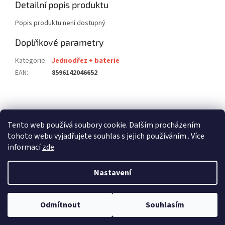
Detailní popis produktu
Popis produktu není dostupný
Doplňkové parametry
Kategorie
:
Jednodřez + baterie
EAN
:
8596142046652
Z
á
stavební pouzdra ECLISSE
stavební pouzdra JAP
p
Tento web používá soubory cookie. Dalším procházením
stavební pouzdra SCRIGNO
a
tohoto webu vyjadřujete souhlas s jejich používáním.. Více
t
informací
zde
.
í
Nastavení
Vytvořil Shoptet
Odmítnout
Souhlasím
Copyright 2026
dalago.cz
. Všechna práva vyhrazena.