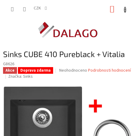
Přejít
NÁKUP
na
CZK
obsah
KOŠÍK
Sinks CUBE 410 Pureblack + Vitalia
G8626
Průměrné
Neohodnoceno
Podrobnosti hodnocení
Akce
Doprava zdarma
hodnocení
Značka:
Sinks
produktu
je
0,0
z
5
hvězdiček.