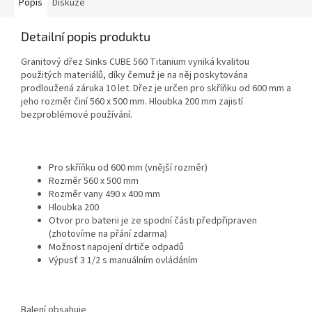
Popis
Diskuze
Detailní popis produktu
Granitový dřez Sinks CUBE 560 Titanium vyniká kvalitou
použitých materiálů, díky čemuž je na něj poskytována
prodloužená záruka 10 let. Dřez je určen pro skříňku od 600 mm a
jeho rozměr činí 560 x 500 mm. Hloubka 200 mm zajistí
bezproblémové používání.
Pro skříňku od 600 mm (vnější rozměr)
Rozměr 560 x 500 mm
Rozměr vany 490 x 400 mm
Hloubka 200
Otvor pro baterii je ze spodní části předpřipraven
(zhotovíme na přání zdarma)
Možnost napojení drtiče odpadů
Výpusť 3 1/2 s manuálním ovládáním
Balení obsahuje