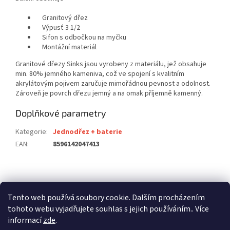
Granitový dřez
Výpusť 3 1/2
Sifon s odbočkou na myčku
Montážní materiál
Granitové dřezy Sinks jsou vyrobeny z materiálu, jež obsahuje
min. 80% jemného kameniva, což ve spojení s kvalitním
akrylátovým pojivem zaručuje mimořádnou pevnost a odolnost.
Zároveň je povrch dřezu jemný a na omak příjemně kamenný.
Doplňkové parametry
Kategorie
:
Jednodřez + baterie
EAN
:
8596142047413
Z
á
stavební pouzdra ECLISSE
stavební pouzdra JAP
p
Tento web používá soubory cookie. Dalším procházením
stavební pouzdra SCRIGNO
a
tohoto webu vyjadřujete souhlas s jejich používáním.. Více
t
informací
zde
.