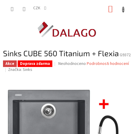
Přejít
NÁKUP
na
CZK
obsah
KOŠÍK
Sinks CUBE 560 Titanium + Flexia
G9372
Průměrné
Neohodnoceno
Podrobnosti hodnocení
Akce
Doprava zdarma
hodnocení
Značka:
Sinks
produktu
je
0,0
z
5
hvězdiček.