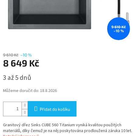
9 610 Kč
–10 %
9 610 Kč
–10 %
8 649 Kč
Měrná
3 až 5 dnů
cena:
Můžeme doručit do:
18.8.2026
Přidat do košíku
Granitový dřez Sinks CUBE 560 Titanium vyniká kvalitou použitých
materiálů, díky čemuž je na něj poskytována prodloužená záruka 10 let.