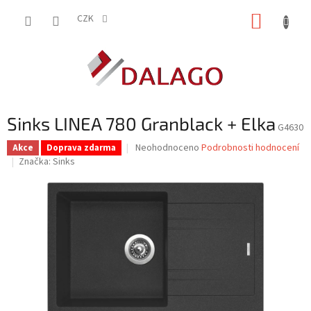
Přejít
NÁKUP
na
CZK
obsah
KOŠÍK
Sinks LINEA 780 Granblack + Elka
G4630
Průměrné
Neohodnoceno
Podrobnosti hodnocení
Akce
Doprava zdarma
hodnocení
Značka:
Sinks
produktu
je
0,0
z
5
hvězdiček.