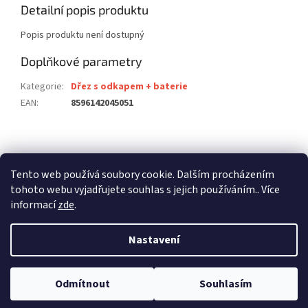
Detailní popis produktu
Popis produktu není dostupný
Doplňkové parametry
Kategorie
:
Dřez s odkapem + baterie
EAN
:
8596142045051
Z
á
stavební pouzdra ECLISSE
stavební pouzdra JAP
p
Tento web používá soubory cookie. Dalším procházením
stavební pouzdra SCRIGNO
a
tohoto webu vyjadřujete souhlas s jejich používáním.. Více
t
informací
zde
.
í
Nastavení
Vytvořil Shoptet
Odmítnout
Souhlasím
Copyright 2026
dalago.cz
. Všechna práva vyhrazena.