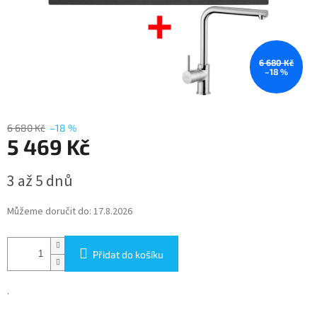
6 680 Kč
–18 %
6 680 Kč
–18 %
5 469 Kč
Měrná
3 až 5 dnů
cena:
Můžeme doručit do:
17.8.2026
Přidat do košíku
.