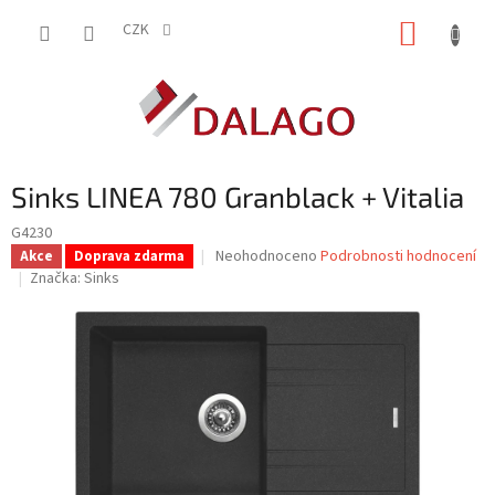
Přejít
NÁKUP
na
CZK
obsah
KOŠÍK
Sinks LINEA 780 Granblack + Vitalia
G4230
Průměrné
Neohodnoceno
Podrobnosti hodnocení
Akce
Doprava zdarma
hodnocení
Značka:
Sinks
produktu
je
0,0
z
5
hvězdiček.