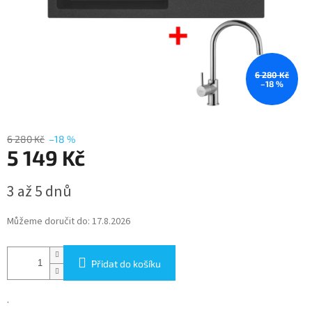
6 280 Kč
–18 %
6 280 Kč
–18 %
5 149 Kč
Měrná
3 až 5 dnů
cena:
Můžeme doručit do:
17.8.2026
Přidat do košíku
.