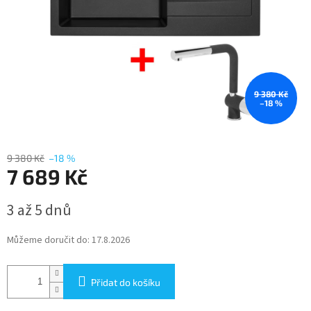
9 380 Kč
–18 %
9 380 Kč
–18 %
7 689 Kč
Měrná
3 až 5 dnů
cena:
Můžeme doručit do:
17.8.2026
Přidat do košíku