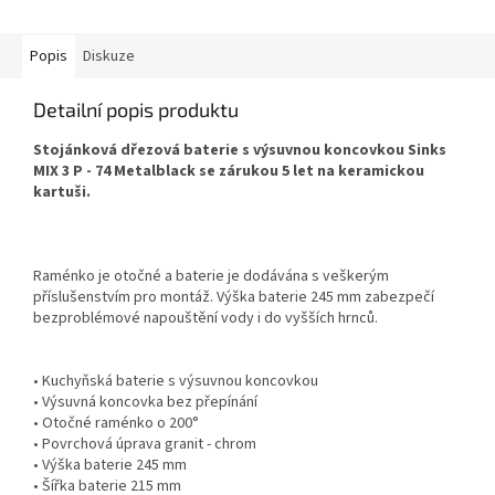
Popis
Diskuze
Detailní popis produktu
Stojánková dřezová baterie s výsuvnou koncovkou Sinks
MIX 3 P - 74 Metalblack se zárukou 5 let na keramickou
kartuši.
Raménko je otočné a baterie je dodávána s veškerým
příslušenstvím pro montáž. Výška baterie 245 mm zabezpečí
bezproblémové napouštění vody i do vyšších hrnců.
• Kuchyňská baterie s výsuvnou koncovkou
• Výsuvná koncovka bez přepínání
• Otočné raménko o 200°
• Povrchová úprava granit - chrom
• Výška baterie 245 mm
• Šířka baterie 215 mm