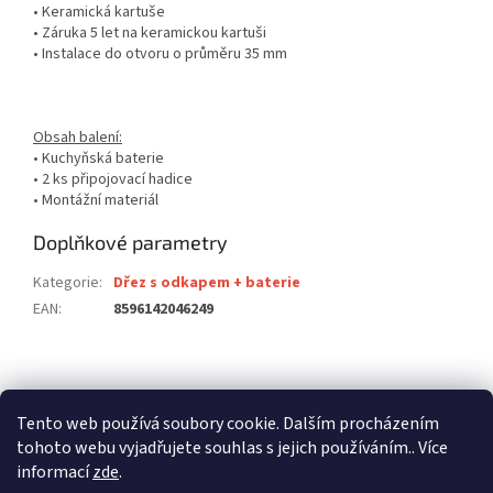
• Keramická kartuše
• Záruka 5 let na keramickou kartuši
• Instalace do otvoru o průměru 35 mm
Obsah balení:
• Kuchyňská baterie
• 2 ks připojovací hadice
• Montážní materiál
Doplňkové parametry
Kategorie
:
Dřez s odkapem + baterie
EAN
:
8596142046249
Z
á
stavební pouzdra ECLISSE
stavební pouzdra JAP
p
Tento web používá soubory cookie. Dalším procházením
stavební pouzdra SCRIGNO
a
tohoto webu vyjadřujete souhlas s jejich používáním.. Více
t
informací
zde
.