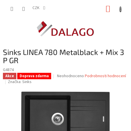
Přejít
NÁKUP
na
CZK
obsah
KOŠÍK
Sinks LINEA 780 Metalblack + Mix 3
P GR
G4874
Průměrné
Neohodnoceno
Podrobnosti hodnocení
Akce
Doprava zdarma
hodnocení
Značka:
Sinks
produktu
je
0,0
z
5
hvězdiček.